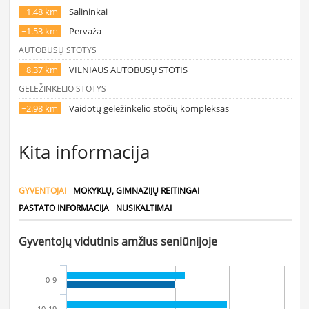
~1.48 km
Salininkai
~1.53 km
Pervaža
AUTOBUSŲ STOTYS
~8.37 km
VILNIAUS AUTOBUSŲ STOTIS
GELEŽINKELIO STOTYS
~2.98 km
Vaidotų geležinkelio stočių kompleksas
Kita informacija
GYVENTOJAI
MOKYKLŲ, GIMNAZIJŲ REITINGAI
PASTATO INFORMACIJA
NUSIKALTIMAI
Gyventojų vidutinis amžius seniūnijoje
0-9
10-19