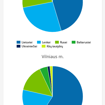
Lietuviai
Lenkai
Rusai
Baltarusiai
Ukrainiečiai
Kitų tautybių
Vilniaus m.