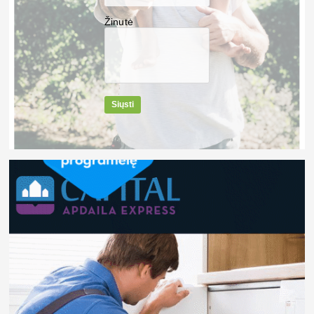
Žinutė
Siųsti