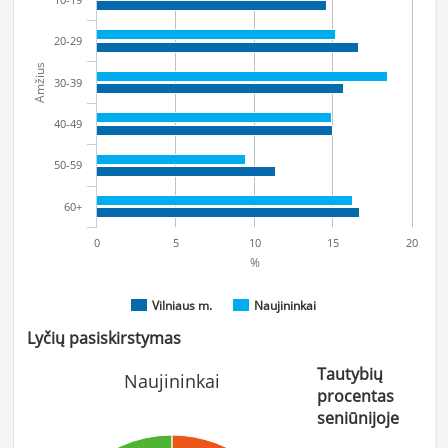
20-29
Amžius
30-39
40-49
50-59
60+
0
5
10
15
20
%
Vilniaus m.
Naujininkai
Lyčių pasiskirstymas
Tautybių
Naujininkai
procentas
seniūnijoje