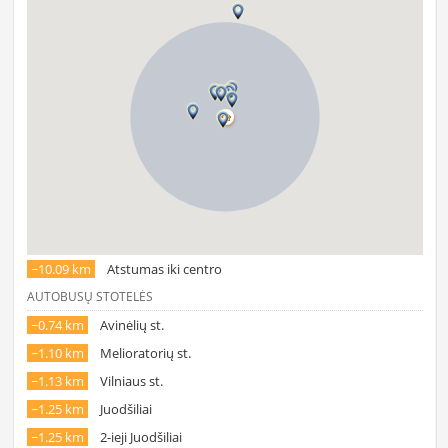
~10.09 km
Atstumas iki centro
AUTOBUSŲ STOTELĖS
~0.74 km
Avinėlių st.
~1.10 km
Melioratorių st.
~1.13 km
Vilniaus st.
~1.25 km
Juodšiliai
~1.25 km
2-ieji Juodšiliai