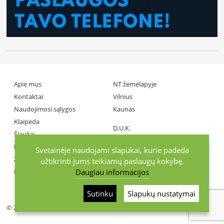
Apie mus
NT žemėlapyje
Kontaktai
Vilnius
Naudojimosi sąlygos
Kaunas
Klaipėda
D.U.K.
Šiauliai
Partneriai
Panevėžys
Svetainėje naudojami slapukai, kurie padeda
Žiniasklaida
užtikrinti jums teikiamų paslaugų kokybę.
Daugiau informacijos
Investuotojai
+370686 77737
Sutinku
Slapukų nustatymai
© 2026 KurGyvenu.lt