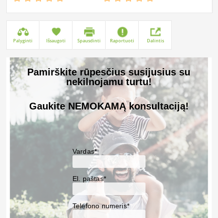
Palyginti
Išsaugoti
Spausdinti
Raportuoti
Dalintis
Pamirškite rūpesčius susijusius su
nekilnojamu turtu!
Gaukite NEMOKAMĄ konsultaciją!
Vardas*
El. paštas*
Telefono numeris*