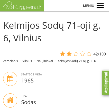
MENIU
Kelmijos Sodų 71-oji g.
6, Vilnius
42/100
Žemėlapis
Vilnius
Naujininkai
Kelmijos Sodų 71-oji g.
6
Atsiliepimai
STATYBOS METAI
1965
TIPAS
Sodas