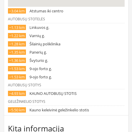
~3.04 km
Atstumas iki centro
AUTOBUSŲ STOTELĖS
~1.13 km
Linkuvos g.
~1.22 km
Varnių g.
~1.28 km
Šilainių poliklinika
~1.35 km
Panerių g.
~1.36 km
Švyturio g.
~1.53 km
9-ojo forto g.
~1.53 km
9-ojo forto g.
AUTOBUSŲ STOTYS
~4.93 km
KAUNO AUTOBUSŲ STOTIS
GELEŽINKELIO STOTYS
~5.50 km
Kauno keleivinė geležinkelio stotis
Kita informacija