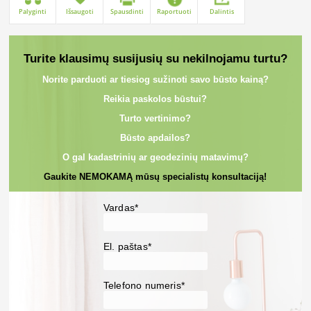
Palyginti
Išsaugoti
Spausdinti
Raportuoti
Dalintis
Turite klausimų susijusių su nekilnojamu turtu?
Norite parduoti ar tiesiog sužinoti savo būsto kainą?
Reikia paskolos būstui?
Turto vertinimo?
Būsto apdailos?
O gal kadastrinių ar geodezinių matavimų?
Gaukite NEMOKAMĄ mūsų specialistų konsultaciją!
Vardas*
El. paštas*
Telefono numeris*