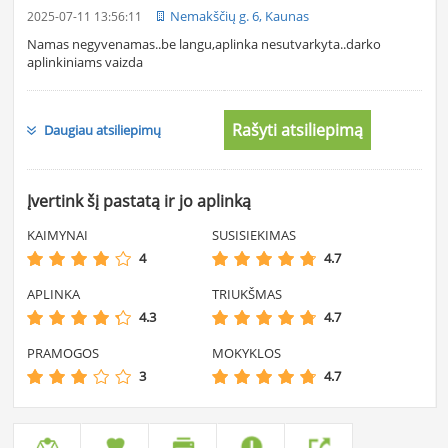
Nemakščių g. 6, Kaunas
2025-07-11 13:56:11
Namas negyvenamas..be langu,aplinka nesutvarkyta..darko
aplinkiniams vaizda
Rašyti atsiliepimą
Daugiau atsiliepimų
Įvertink šį pastatą ir jo aplinką
KAIMYNAI
SUSISIEKIMAS
4
4.7
APLINKA
TRIUKŠMAS
4.3
4.7
PRAMOGOS
MOKYKLOS
3
4.7