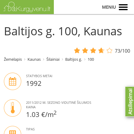
MENIU
Baltijos g. 100, Kaunas
73/100
Žemėlapis
Kaunas
Šilainiai
Baltijos g.
100
STATYBOS METAI
1992
Atsiliepimai
2011/2012 M. SEZONO VIDUTINĖ ŠILUMOS
KAINA
2
1.03 €/m
TIPAS