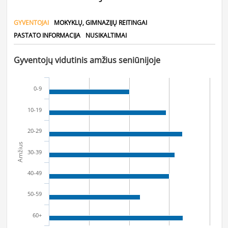
GYVENTOJAI
MOKYKLŲ, GIMNAZIJŲ REITINGAI
PASTATO INFORMACIJA
NUSIKALTIMAI
Gyventojų vidutinis amžius seniūnijoje
0-9
10-19
20-29
Amžius
30-39
40-49
50-59
60+