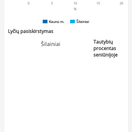
0
5
10
15
20
%
Kauno m.
Šilainiai
Lyčių pasiskirstymas
Tautybių
Šilainiai
procentas
seniūnijoje