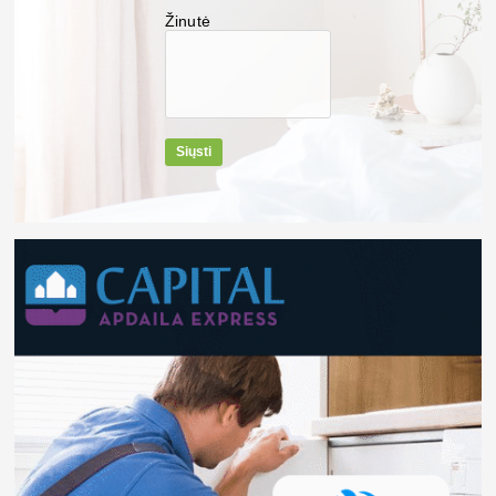
Žinutė
Siųsti