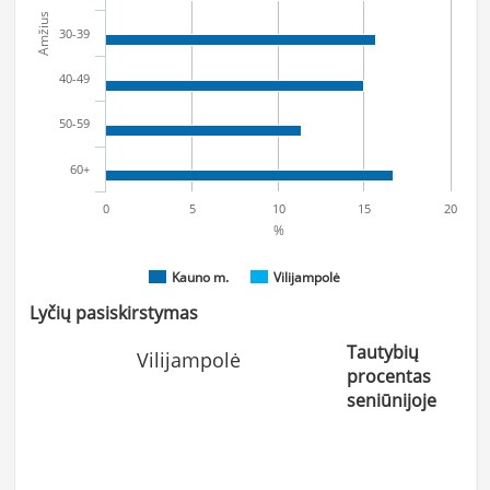
Amžius
30-39
40-49
50-59
60+
0
5
10
15
20
%
Kauno m.
Vilijampolė
Lyčių pasiskirstymas
Tautybių
Vilijampolė
procentas
seniūnijoje