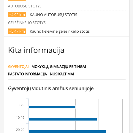
AUTOBUSŲ STOTYS
~4.92 km
KAUNO AUTOBUSŲ STOTIS
GELEŽINKELIO STOTYS
~5.47 km
Kauno keleivinė geležinkelio stotis
Kita informacija
GYVENTOJAI
MOKYKLŲ, GIMNAZIJŲ REITINGAI
PASTATO INFORMACIJA
NUSIKALTIMAI
Gyventojų vidutinis amžius seniūnijoje
0-9
10-19
20-29