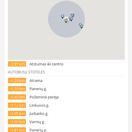
~2.91 km
Atstumas iki centro
AUTOBUSŲ STOTELĖS
~1.29 km
Atrama
~1.35 km
Panerių g.
~1.49 km
Požeminė perėja
~1.52 km
Linkuvos g.
~1.65 km
Jurbarko g.
~1.66 km
Varnių g.
~1.81 km
Panerių g.