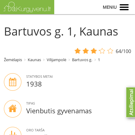
MENIU
Bartuvos g. 1, Kaunas
64/100
Žemėlapis
Kaunas
Vilijampolė
Bartuvos g.
1
STATYBOS METAI
1938
Atsiliepimai
TIPAS
Vienbutis gyvenamas
ORO TARŠA