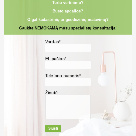
Turto vertinimo?
Būsto apdailos?
O gal kadastrinių ar geodezinių matavimų?
Gaukite NEMOKAMĄ mūsų specialistų konsultaciją!
Vardas*
El. paštas*
Telefono numeris*
Žinutė
Siųsti