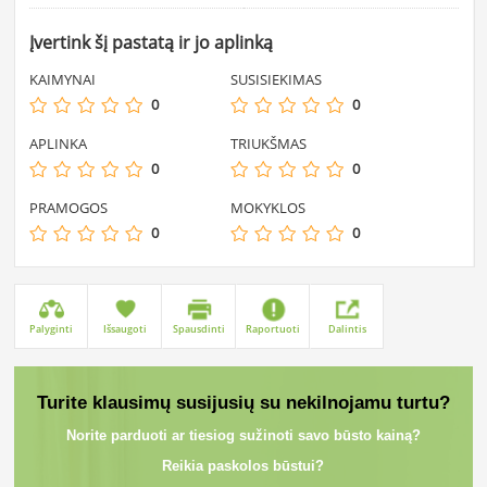
Įvertink šį pastatą ir jo aplinką
KAIMYNAI
SUSISIEKIMAS
0
0
APLINKA
TRIUKŠMAS
0
0
PRAMOGOS
MOKYKLOS
0
0
Palyginti
Išsaugoti
Spausdinti
Raportuoti
Dalintis
Turite klausimų susijusių su nekilnojamu turtu?
Norite parduoti ar tiesiog sužinoti savo būsto kainą?
Reikia paskolos būstui?