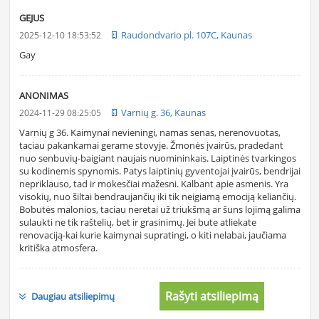
GEJUS
Raudondvario pl. 107C, Kaunas
2025-12-10 18:53:52
Gay
ANONIMAS
Varnių g. 36, Kaunas
2024-11-29 08:25:05
Varnių g 36. Kaimynai nevieningi, namas senas, nerenovuotas,
taciau pakankamai gerame stovyje. Žmonės įvairūs, pradedant
nuo senbuvių-baigiant naujais nuomininkais. Laiptinės tvarkingos
su kodinemis spynomis. Patys laiptinių gyventojai įvairūs, bendrijai
nepriklauso, tad ir mokesčiai mažesni. Kalbant apie asmenis. Yra
visokių, nuo šiltai bendraujančių iki tik neigiamą emociją keliančių.
Bobutės malonios, taciau neretai už triukšmą ar šuns lojimą galima
sulaukti ne tik raštelių, bet ir grasinimų. Jei bute atliekate
renovaciją-kai kurie kaimynai supratingi, o kiti nelabai, jaučiama
kritiška atmosfera.
Rašyti atsiliepimą
Daugiau atsiliepimų