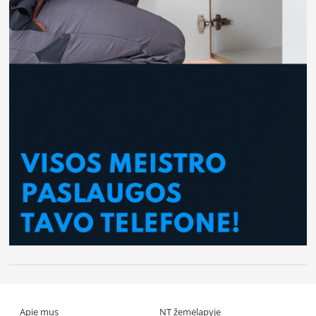
Apie mus
NT žemėlapyje