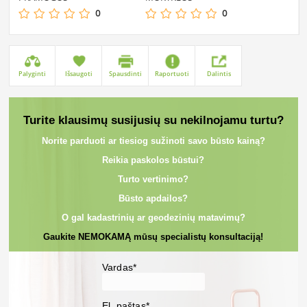
0
0
Palyginti
Išsaugoti
Spausdinti
Raportuoti
Dalintis
Turite klausimų susijusių su nekilnojamu turtu?
Norite parduoti ar tiesiog sužinoti savo būsto kainą?
Reikia paskolos būstui?
Turto vertinimo?
Būsto apdailos?
O gal kadastrinių ar geodezinių matavimų?
Gaukite NEMOKAMĄ mūsų specialistų konsultaciją!
Vardas*
El. paštas*