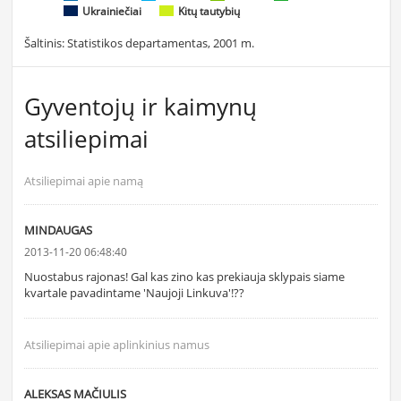
Ukrainiečiai
Kitų tautybių
Šaltinis: Statistikos departamentas, 2001 m.
Gyventojų ir kaimynų
atsiliepimai
Atsiliepimai apie namą
MINDAUGAS
2013-11-20 06:48:40
Nuostabus rajonas! Gal kas zino kas prekiauja sklypais siame
kvartale pavadintame 'Naujoji Linkuva'!??
Atsiliepimai apie aplinkinius namus
ALEKSAS MAČIULIS