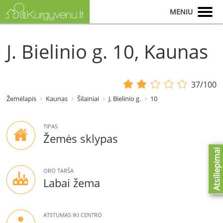
MENIU
J. Bielinio g. 10, Kaunas
37/100
Žemėlapis
Kaunas
Šilainiai
J. Bielinio g.
10
TIPAS
Žemės sklypas
Atsiliepimai
ORO TARŠA
Labai žema
ATSTUMAS IKI CENTRO