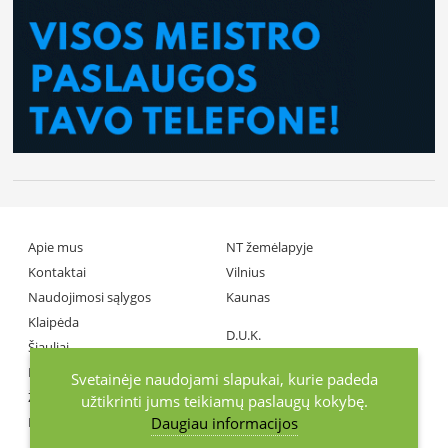
Apie mus
NT žemėlapyje
Kontaktai
Vilnius
Naudojimosi sąlygos
Kaunas
Klaipėda
D.U.K.
Šiauliai
Partneriai
Panevėžys
Svetainėje naudojami slapukai, kurie padeda
Žiniasklaida
užtikrinti jums teikiamų paslaugų kokybę.
Daugiau informacijos
Investuotojai
+370686 77737