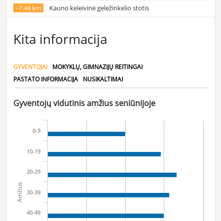
~7.48 km
Kauno keleivinė geležinkelio stotis
Kita informacija
GYVENTOJAI
MOKYKLŲ, GIMNAZIJŲ REITINGAI
PASTATO INFORMACIJA
NUSIKALTIMAI
Gyventojų vidutinis amžius seniūnijoje
0-9
10-19
20-29
Amžius
30-39
40-49