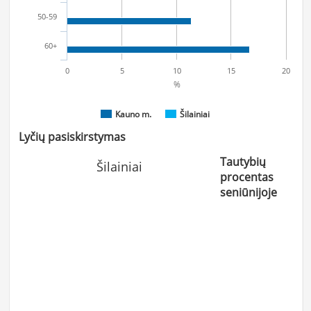
50-59
60+
0
5
10
15
20
%
Kauno m.
Šilainiai
Lyčių pasiskirstymas
Tautybių
Šilainiai
procentas
seniūnijoje