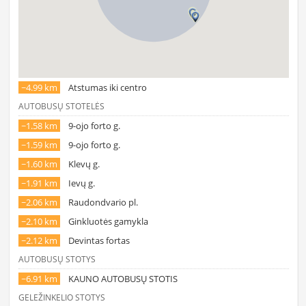
~4.99 km
Atstumas iki centro
AUTOBUSŲ STOTELĖS
~1.58 km
9-ojo forto g.
~1.59 km
9-ojo forto g.
~1.60 km
Klevų g.
~1.91 km
Ievų g.
~2.06 km
Raudondvario pl.
~2.10 km
Ginkluotės gamykla
~2.12 km
Devintas fortas
AUTOBUSŲ STOTYS
~6.91 km
KAUNO AUTOBUSŲ STOTIS
GELEŽINKELIO STOTYS