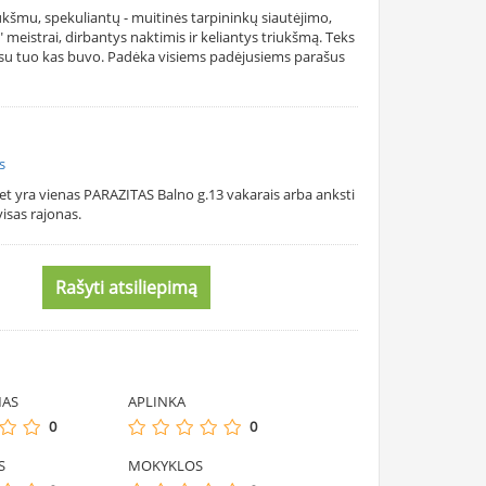
ukšmu, spekuliantų - muitinės tarpininkų siautėjimo,
 meistrai, dirbantys naktimis ir keliantys triukšmą. Teks
 su tuo kas buvo. Padėka visiems padėjusiems parašus
s
et yra vienas PARAZITAS Balno g.13 vakarais arba anksti
isas rajonas.
Rašyti atsiliepimą
MAS
APLINKA
0
0
S
MOKYKLOS