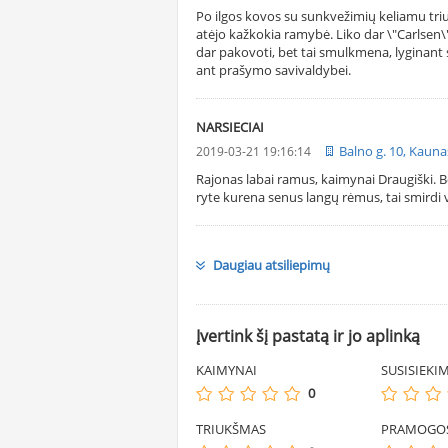
Po ilgos kovos su sunkvežimių keliamu tri
atėjo kažkokia ramybė. Liko dar \"Carlsen\"
dar pakovoti, bet tai smulkmena, lyginant
ant prašymo savivaldybei.
NARSIECIAI
Balno g. 10, Kauna
2019-03-21 19:16:14
Rajonas labai ramus, kaimynai Draugiški. B
ryte kurena senus langų rėmus, tai smirdi v
Daugiau atsiliepimų
Įvertink šį pastatą ir jo aplinką
KAIMYNAI
SUSISIEKI
0
TRIUKŠMAS
PRAMOGO