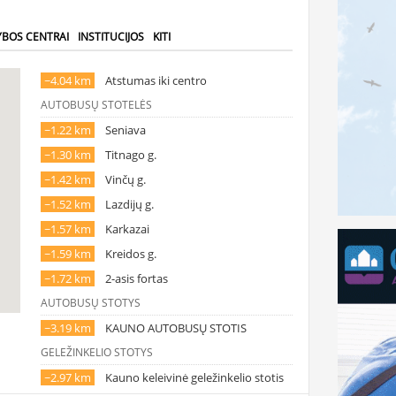
YBOS CENTRAI
INSTITUCIJOS
KITI
~4.04 km
Atstumas iki centro
AUTOBUSŲ STOTELĖS
~1.22 km
Seniava
~1.30 km
Titnago g.
~1.42 km
Vinčų g.
~1.52 km
Lazdijų g.
~1.57 km
Karkazai
~1.59 km
Kreidos g.
~1.72 km
2-asis fortas
AUTOBUSŲ STOTYS
~3.19 km
KAUNO AUTOBUSŲ STOTIS
GELEŽINKELIO STOTYS
~2.97 km
Kauno keleivinė geležinkelio stotis