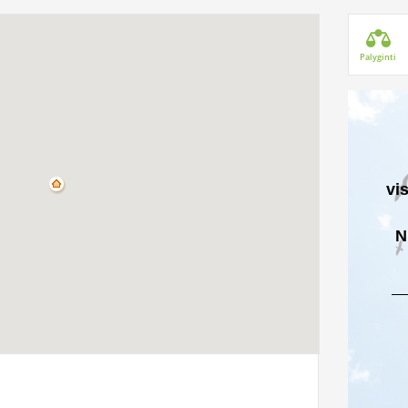
Palyginti
vi
N