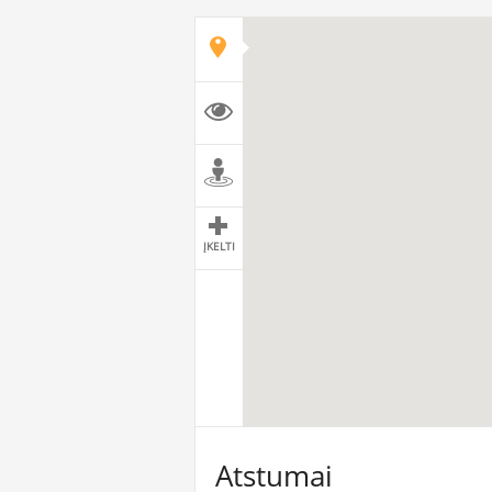
ĮKELTI
Atstumai