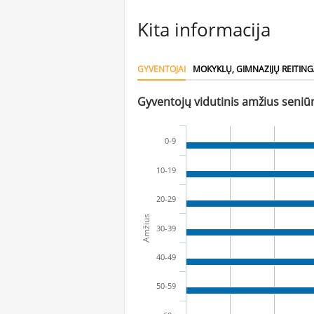
Kita informacija
GYVENTOJAI
MOKYKLŲ, GIMNAZIJŲ REITING
Gyventojų vidutinis amžius seniūn
0-9
10-19
20-29
Amžius
30-39
40-49
50-59