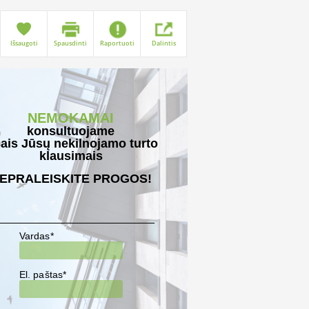
Išsaugoti
Spausdinti
Raportuoti
Dalintis
NEMOKAMAI
konsultuojame
sais Jūsų nekilnojamo turto
klausimais
EPRALEISKITE PROGOS!
Vardas*
El. paštas*