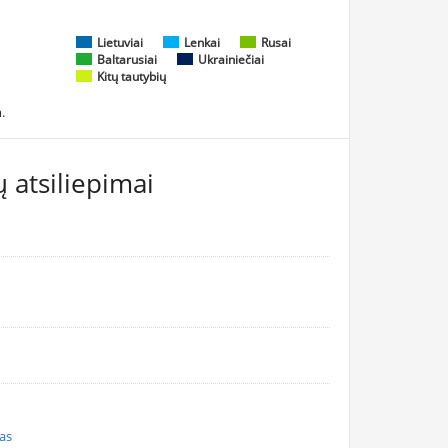
Lietuviai
Lenkai
Rusai
Baltarusiai
Ukrainiečiai
Kitų tautybių
.
 atsiliepimai
nas