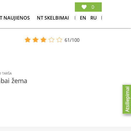
0
T NAUJIENOS
NT SKELBIMAI
EN
RU
61/100
 TARŠA
abai žema
Atsiliepimai