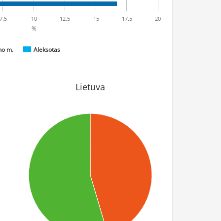
7.5
10
12.5
15
17.5
20
%
no m.
Aleksotas
Lietuva