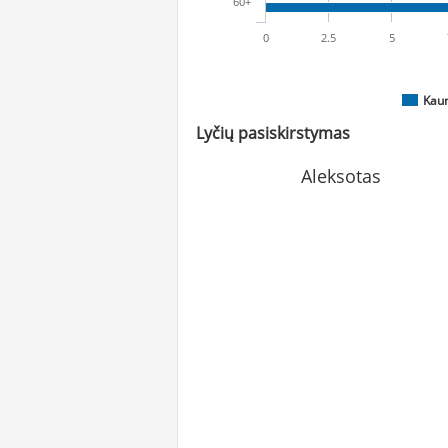
60+
0
2.5
5
Kau
Lyčių pasiskirstymas
Aleksotas