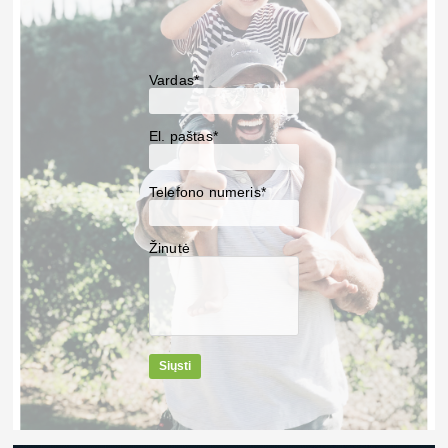
Vardas*
El. paštas*
Telefono numeris*
Žinutė
Siųsti