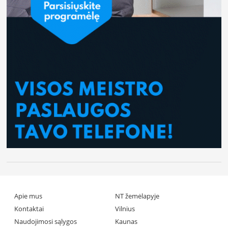
Apie mus
NT žemėlapyje
Kontaktai
Vilnius
Naudojimosi sąlygos
Kaunas