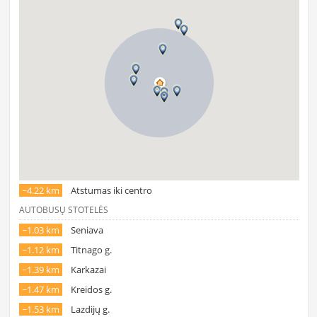
~4.22 km
Atstumas iki centro
AUTOBUSŲ STOTELĖS
~1.03 km
Seniava
~1.12 km
Titnago g.
~1.39 km
Karkazai
~1.47 km
Kreidos g.
~1.53 km
Lazdijų g.