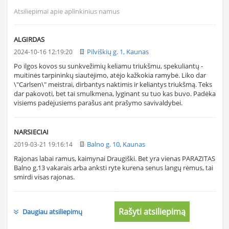
Atsiliepimai apie aplinkinius namus
ALGIRDAS
Pilviškių g. 1, Kaunas
2024-10-16 12:19:20
Po ilgos kovos su sunkvežimių keliamu triukšmu, spekuliantų -
muitinės tarpininkų siautėjimo, atėjo kažkokia ramybė. Liko dar
\"Carlsen\" meistrai, dirbantys naktimis ir keliantys triukšmą. Teks
dar pakovoti, bet tai smulkmena, lyginant su tuo kas buvo. Padėka
visiems padėjusiems parašus ant prašymo savivaldybei.
NARSIECIAI
Balno g. 10, Kaunas
2019-03-21 19:16:14
Rajonas labai ramus, kaimynai Draugiški. Bet yra vienas PARAZITAS
Balno g.13 vakarais arba anksti ryte kurena senus langų rėmus, tai
smirdi visas rajonas.
Rašyti atsiliepimą
Daugiau atsiliepimų