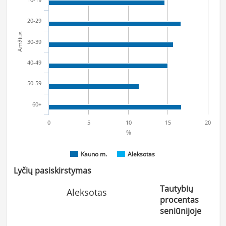
20-29
Amžius
30-39
40-49
50-59
60+
0
5
10
15
20
%
Kauno m.
Aleksotas
Lyčių pasiskirstymas
Tautybių
Aleksotas
procentas
seniūnijoje