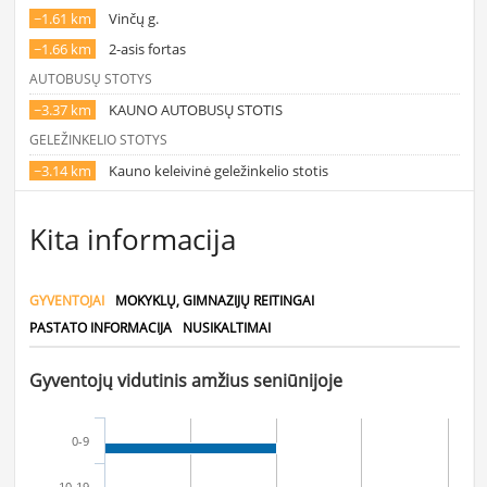
~1.61 km
Vinčų g.
~1.66 km
2-asis fortas
AUTOBUSŲ STOTYS
~3.37 km
KAUNO AUTOBUSŲ STOTIS
GELEŽINKELIO STOTYS
~3.14 km
Kauno keleivinė geležinkelio stotis
Kita informacija
GYVENTOJAI
MOKYKLŲ, GIMNAZIJŲ REITINGAI
PASTATO INFORMACIJA
NUSIKALTIMAI
Gyventojų vidutinis amžius seniūnijoje
0-9
10-19