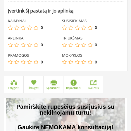
Įvertink šį pastatą ir jo aplinką
KAIMYNAI
SUSISIEKIMAS
0
0
APLINKA
TRIUKŠMAS
0
0
PRAMOGOS
MOKYKLOS
0
0
Palyginti
Išsaugoti
Spausdinti
Raportuoti
Dalintis
Pamirškite rūpesčius susijusius su
nekilnojamu turtu!
Gaukite NEMOKAMĄ konsultaciją!