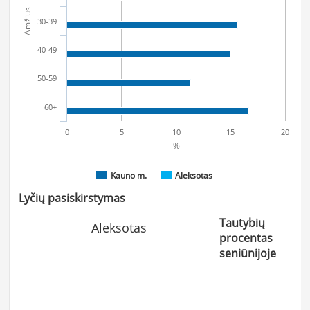
Amžius
30-39
40-49
50-59
60+
0
5
10
15
20
%
Kauno m.
Aleksotas
Lyčių pasiskirstymas
Tautybių
Aleksotas
procentas
seniūnijoje