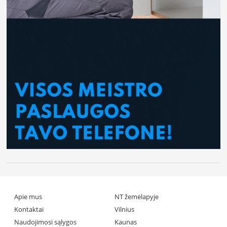
Apie mus
NT žemėlapyje
Kontaktai
Vilnius
Naudojimosi sąlygos
Kaunas