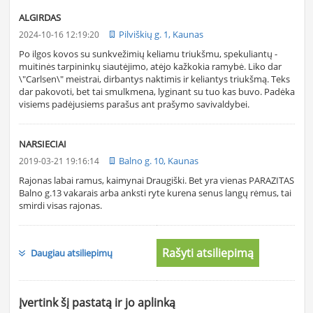
ALGIRDAS
Pilviškių g. 1, Kaunas
2024-10-16 12:19:20
Po ilgos kovos su sunkvežimių keliamu triukšmu, spekuliantų -
muitinės tarpininkų siautėjimo, atėjo kažkokia ramybė. Liko dar
\"Carlsen\" meistrai, dirbantys naktimis ir keliantys triukšmą. Teks
dar pakovoti, bet tai smulkmena, lyginant su tuo kas buvo. Padėka
visiems padėjusiems parašus ant prašymo savivaldybei.
NARSIECIAI
Balno g. 10, Kaunas
2019-03-21 19:16:14
Rajonas labai ramus, kaimynai Draugiški. Bet yra vienas PARAZITAS
Balno g.13 vakarais arba anksti ryte kurena senus langų rėmus, tai
smirdi visas rajonas.
Rašyti atsiliepimą
Daugiau atsiliepimų
Įvertink šį pastatą ir jo aplinką