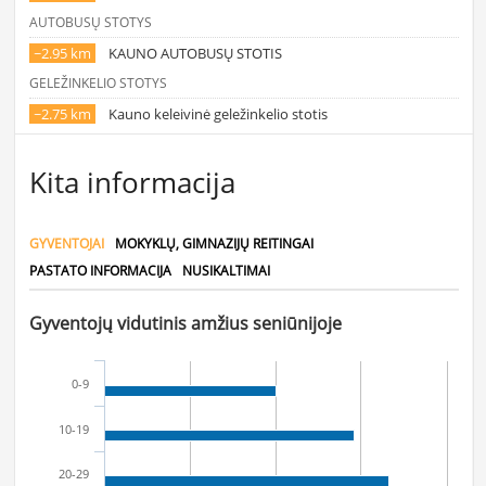
AUTOBUSŲ STOTYS
~2.95 km
KAUNO AUTOBUSŲ STOTIS
GELEŽINKELIO STOTYS
~2.75 km
Kauno keleivinė geležinkelio stotis
Kita informacija
GYVENTOJAI
MOKYKLŲ, GIMNAZIJŲ REITINGAI
PASTATO INFORMACIJA
NUSIKALTIMAI
Gyventojų vidutinis amžius seniūnijoje
0-9
10-19
20-29