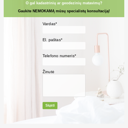
O gal kadastrinių ar geodezinių matavimų?
Gaukite NEMOKAMĄ mūsų specialistų konsultaciją!
Vardas*
El. paštas*
Telefono numeris*
Žinutė
Siųsti