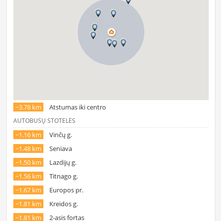
~3.78 km
Atstumas iki centro
AUTOBUSŲ STOTELĖS
~1.16 km
Vinčų g.
~1.48 km
Seniava
~1.50 km
Lazdijų g.
~1.56 km
Titnago g.
~1.67 km
Europos pr.
~1.81 km
Kreidos g.
~1.81 km
2-asis fortas