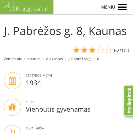
MENIU
J. Pabrėžos g. 8, Kaunas
62/100
Žemėlapis
Kaunas
Aleksotas
J. Pabrėžos g.
8
STATYBOS METAI
1934
Atsiliepimai
TIPAS
Vienbutis gyvenamas
ORO TARŠA