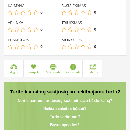
KAIMYNAI
SUSISIEKIMAS
0
0
APLINKA
TRIUKŠMAS
0
0
PRAMOGOS
MOKYKLOS
0
0
Palyginti
Išsaugoti
Spausdinti
Raportuoti
Dalintis
Turite klausimų susijusių su nekilnojamu turtu?
Norite parduoti ar tiesiog sužinoti savo būsto kainą?
Reikia paskolos būstui?
Turto vertinimo?
Būsto apdailos?