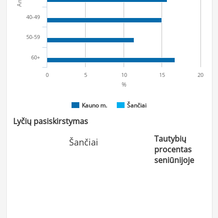
40-49
50-59
60+
0
5
10
15
20
%
Kauno m.
Šančiai
Lyčių pasiskirstymas
Tautybių
Šančiai
procentas
seniūnijoje