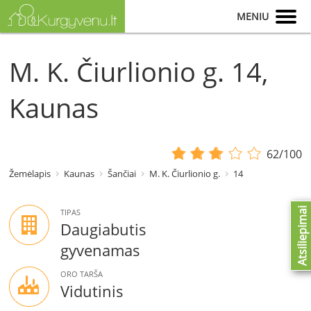
MENIU
M. K. Čiurlionio g. 14,
Kaunas
62/100
Žemėlapis
Kaunas
Šančiai
M. K. Čiurlionio g.
14
Atsiliepimai
TIPAS
Daugiabutis
gyvenamas
ORO TARŠA
Vidutinis