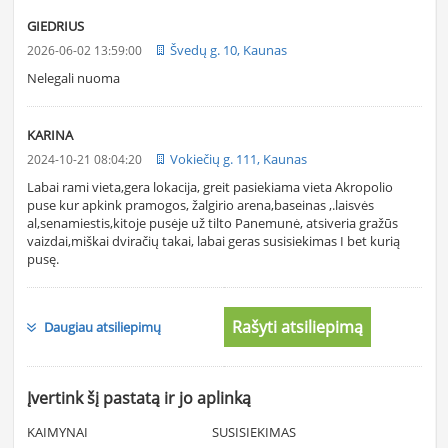
GIEDRIUS
Švedų g. 10, Kaunas
2026-06-02 13:59:00
Nelegali nuoma
KARINA
Vokiečių g. 111, Kaunas
2024-10-21 08:04:20
Labai rami vieta,gera lokacija, greit pasiekiama vieta Akropolio
puse kur apkink pramogos, žalgirio arena,baseinas ,.laisvės
al,senamiestis,kitoje pusėje už tilto Panemunė, atsiveria gražūs
vaizdai,miškai dviračių takai, labai geras susisiekimas I bet kurią
pusę.
Rašyti atsiliepimą
Daugiau atsiliepimų
Įvertink šį pastatą ir jo aplinką
KAIMYNAI
SUSISIEKIMAS