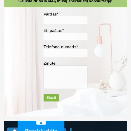
Gaukite NEMOKAMĄ mūsų specialistų konsultaciją!
Vardas*
El. paštas*
Telefono numeris*
Žinutė
Siųsti