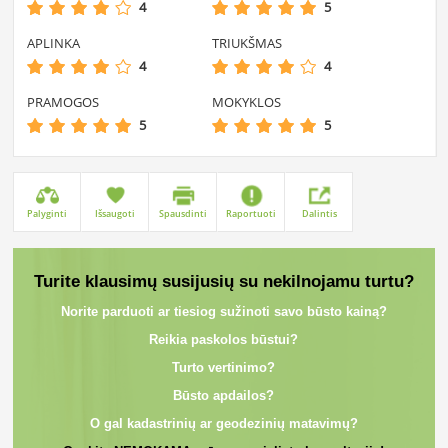
4
5
APLINKA
TRIUKŠMAS
4
4
PRAMOGOS
MOKYKLOS
5
5
Palyginti
Išsaugoti
Spausdinti
Raportuoti
Dalintis
Turite klausimų susijusių su nekilnojamu turtu?
Norite parduoti ar tiesiog sužinoti savo būsto kainą?
Reikia paskolos būstui?
Turto vertinimo?
Būsto apdailos?
O gal kadastrinių ar geodezinių matavimų?