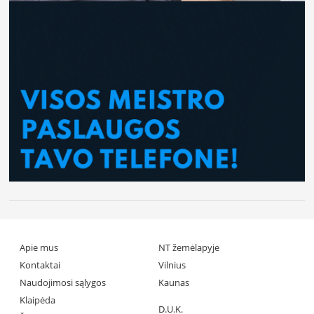
Apie mus
NT žemėlapyje
Kontaktai
Vilnius
Naudojimosi sąlygos
Kaunas
Klaipėda
D.U.K.