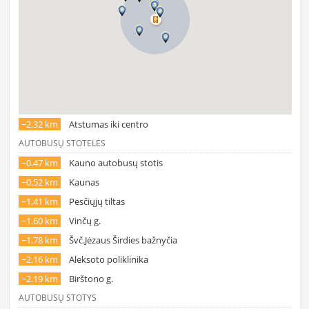
~2.32 km
Atstumas iki centro
AUTOBUSŲ STOTELĖS
~0.47 km
Kauno autobusų stotis
~0.52 km
Kaunas
~1.41 km
Pėsčiųjų tiltas
~1.60 km
Vinčų g.
~1.78 km
Švč.Jėzaus Širdies bažnyčia
~2.16 km
Aleksoto poliklinika
~2.19 km
Birštono g.
AUTOBUSŲ STOTYS