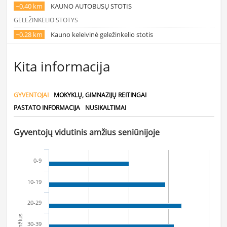
~0.40 km
KAUNO AUTOBUSŲ STOTIS
GELEŽINKELIO STOTYS
~0.28 km
Kauno keleivinė geležinkelio stotis
Kita informacija
GYVENTOJAI
MOKYKLŲ, GIMNAZIJŲ REITINGAI
PASTATO INFORMACIJA
NUSIKALTIMAI
Gyventojų vidutinis amžius seniūnijoje
0-9
10-19
20-29
Amžius
30-39