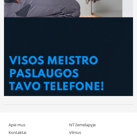
Apie mus
NT žemėlapyje
Kontaktai
Vilnius