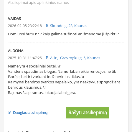
Atsiliepimai apie aplinkinius namus
VAIDAS
Skuodo g. 23, Kaunas
2026-02-05 23:22:18
Domiuosi butu nr.7 kaip galima sužinoti ar išmanome ji išpirkti ?
ALDONA
A. ir J. Gravrogkų g. 5, Kaunas
2025-10-31 11:47:25
Name yra 4 socialiniai butai. \r
Vandens spaudimas blogas. Namui labai reikia renocijos ne tik
išorėje, bet ir tvarkant indžinerinius tiklus. \r
Kaimynai bendros tvarkos nepalaiko, yra neaktyvūs spręndžiant
benrdus klausimus. \r
Rajonas šiaip ramus, lokacija labai gera.
Rašyti atsiliepimą
Daugiau atsiliepimų