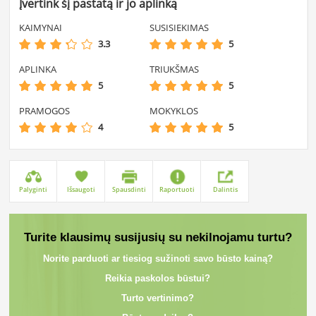
Įvertink šį pastatą ir jo aplinką
KAIMYNAI
SUSISIEKIMAS
3.3
5
APLINKA
TRIUKŠMAS
5
5
PRAMOGOS
MOKYKLOS
4
5
Palyginti
Išsaugoti
Spausdinti
Raportuoti
Dalintis
Turite klausimų susijusių su nekilnojamu turtu?
Norite parduoti ar tiesiog sužinoti savo būsto kainą?
Reikia paskolos būstui?
Turto vertinimo?