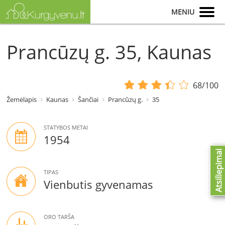
MENIU
Prancūzų g. 35, Kaunas
68/100
Žemėlapis
Kaunas
Šančiai
Prancūzų g.
35
STATYBOS METAI
1954
Atsiliepimai
TIPAS
Vienbutis gyvenamas
ORO TARŠA