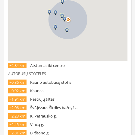
~2.84 km
Atstumas iki centro
AUTOBUSŲ STOTELĖS
~0.86 km
Kauno autobusų stotis
~0.92 km
Kaunas
~1.94 km
Pėsčiųjų tiltas
~2.06 km
Švč.Jėzaus Širdies bažnyčia
~2.28 km
K. Petrausko g.
~2.45 km
Vinčų g.
~2.81 km
Birštono g.