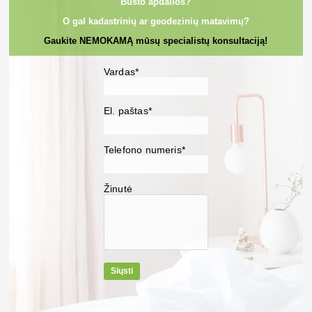
Būsto apdailos?
O gal kadastrinių ar geodezinių matavimų?
Gaukite NEMOKAMĄ mūsų specialistų konsultaciją!
Vardas*
El. paštas*
Telefono numeris*
Žinutė
Siųsti