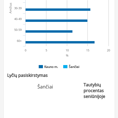
Amžius
30-39
40-49
50-59
60+
0
5
10
15
20
%
Kauno m.
Šančiai
Lyčių pasiskirstymas
Tautybių
Šančiai
procentas
seniūnijoje