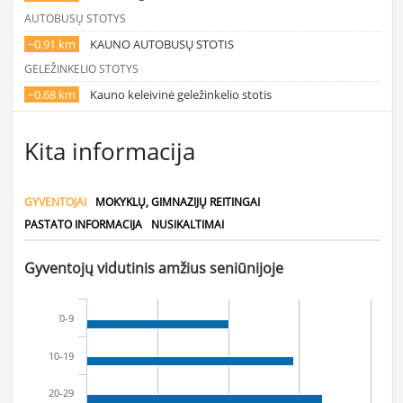
AUTOBUSŲ STOTYS
~0.91 km
KAUNO AUTOBUSŲ STOTIS
GELEŽINKELIO STOTYS
~0.68 km
Kauno keleivinė geležinkelio stotis
Kita informacija
GYVENTOJAI
MOKYKLŲ, GIMNAZIJŲ REITINGAI
PASTATO INFORMACIJA
NUSIKALTIMAI
Gyventojų vidutinis amžius seniūnijoje
0-9
10-19
20-29