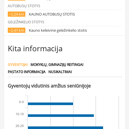
AUTOBUSŲ STOTYS
~2.24 km
KAUNO AUTOBUSŲ STOTIS
GELEŽINKELIO STOTYS
~2.47 km
Kauno keleivinė geležinkelio stotis
Kita informacija
GYVENTOJAI
MOKYKLŲ, GIMNAZIJŲ REITINGAI
PASTATO INFORMACIJA
NUSIKALTIMAI
Gyventojų vidutinis amžius seniūnijoje
0-9
10-19
20-29