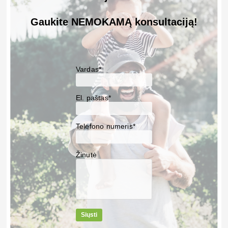
Gaukite NEMOKAMĄ konsultaciją!
Vardas*
El. paštas*
Telefono numeris*
Žinutė
Siųsti