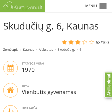
MENIU
Skudučių g. 6, Kaunas
58/100
Žemėlapis
Kaunas
Aleksotas
Skudučių g.
6
STATYBOS METAI
1970
Atsiliepimai
TIPAS
Vienbutis gyvenamas
ORO TARŠA