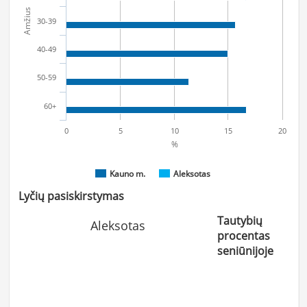
Amžius
30-39
40-49
50-59
60+
0
5
10
15
20
%
Kauno m.
Aleksotas
Lyčių pasiskirstymas
Tautybių
Aleksotas
procentas
seniūnijoje