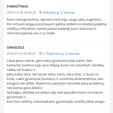
PAMASTYMAS
Girkalnio g. 5, Kaunas
2018-12-28 18:29:20
Rami vieta gyvenimui, Aptverta teritorija- saugi vaikų auginimui.
Per virtuvės langą pusryčiaujant galima stebėti voveraitės judėjimą
medžių viršūnėmis, namas jaukus kadangi buvo statomas ir
rekonstruojamas sau ir su meile.
DANGUOLĖ
V. Čepinskio g. 4, Kaunas
2018-07-25 05:46:41
Labai geras namas, gera vieta, gyvename kaip kaime. Geri
kaimynai, tvarkosi kaip savo sklypą, butai visi sutvarkyti ( kariškių
nelikę nei kvapo).\r
Jokių kačių nėra, net nei po vienu namu nėra rūsio, o durys su
kodu. Laiko gyventojai šuniukus, ir susirenka ekskrementus, tam
įrengtos net dėžės. Mašinoms pastatyti neturime jokių problemų,
nes kiemai gana dideli.\r
Apžvalgos aikštelę sutvarkys taip, kad pavydės mums visi Kauno
gyventojai.\r
Kad mus vadintų Linksmadvario gyventojais tai būtų labai smagu.