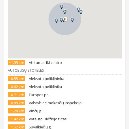
~1.93 km
Atstumas iki centro
AUTOBUSŲ STOTELĖS
~0.55 km
Aleksoto poliklininka
~0.62 km
Aleksoto poliklinika
~0.71 km
Europos pr.
~0.88 km
Valstybinė mokesčių inspekcija
~1.28 km
Vinčų g.
~1.42 km
Vytauto Didžiojo tiltas
~1.52 km
Suvalkiečių g.