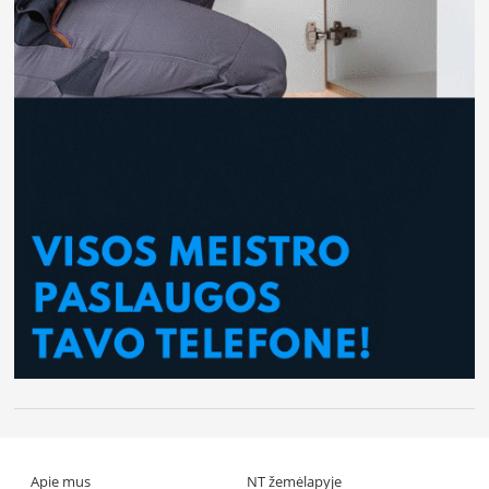
Apie mus
NT žemėlapyje