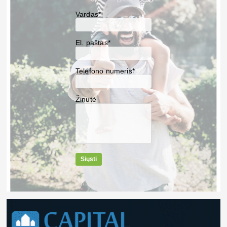
Vardas*
El. paštas*
Telefono numeris*
Žinutė
Siųsti