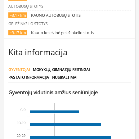
AUTOBUSŲ STOTYS
~3.17 km
KAUNO AUTOBUSŲ STOTIS
GELEŽINKELIO STOTYS
~3.17 km
Kauno keleivinė geležinkelio stotis
Kita informacija
GYVENTOJAI
MOKYKLŲ, GIMNAZIJŲ REITINGAI
PASTATO INFORMACIJA
NUSIKALTIMAI
Gyventojų vidutinis amžius seniūnijoje
0-9
10-19
20-29