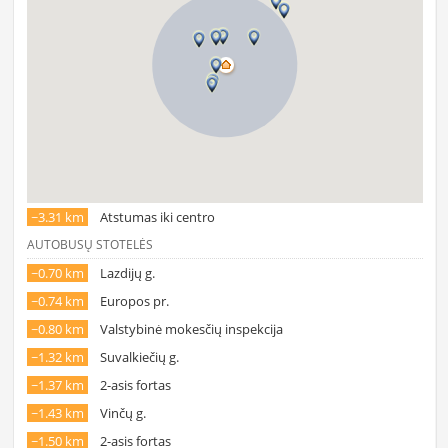
~3.31 km
Atstumas iki centro
AUTOBUSŲ STOTELĖS
~0.70 km
Lazdijų g.
~0.74 km
Europos pr.
~0.80 km
Valstybinė mokesčių inspekcija
~1.32 km
Suvalkiečių g.
~1.37 km
2-asis fortas
~1.43 km
Vinčų g.
~1.50 km
2-asis fortas