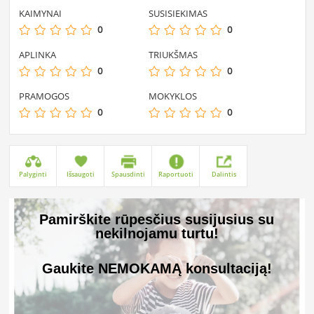
KAIMYNAI
SUSISIEKIMAS
0
0
APLINKA
TRIUKŠMAS
0
0
PRAMOGOS
MOKYKLOS
0
0
Palyginti
Išsaugoti
Spausdinti
Raportuoti
Dalintis
Pamirškite rūpesčius susijusius su
nekilnojamu turtu!
Gaukite NEMOKAMĄ konsultaciją!