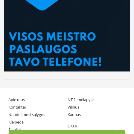
Apie mus
NT žemėlapyje
Kontaktai
Vilnius
Naudojimosi sąlygos
Kaunas
Klaipėda
D.U.K.
Šiauliai
Partneriai