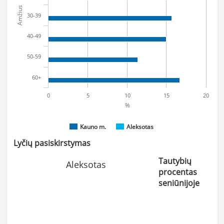
Amžius
30-39
40-49
50-59
60+
0
5
10
15
20
%
Kauno m.
Aleksotas
Lyčių pasiskirstymas
Tautybių
Aleksotas
procentas
seniūnijoje