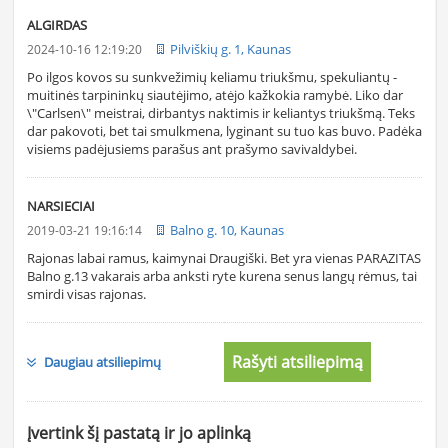
ALGIRDAS
Pilviškių g. 1, Kaunas
2024-10-16 12:19:20
Po ilgos kovos su sunkvežimių keliamu triukšmu, spekuliantų -
muitinės tarpininkų siautėjimo, atėjo kažkokia ramybė. Liko dar
\"Carlsen\" meistrai, dirbantys naktimis ir keliantys triukšmą. Teks
dar pakovoti, bet tai smulkmena, lyginant su tuo kas buvo. Padėka
visiems padėjusiems parašus ant prašymo savivaldybei.
NARSIECIAI
Balno g. 10, Kaunas
2019-03-21 19:16:14
Rajonas labai ramus, kaimynai Draugiški. Bet yra vienas PARAZITAS
Balno g.13 vakarais arba anksti ryte kurena senus langų rėmus, tai
smirdi visas rajonas.
Rašyti atsiliepimą
Daugiau atsiliepimų
Įvertink šį pastatą ir jo aplinką