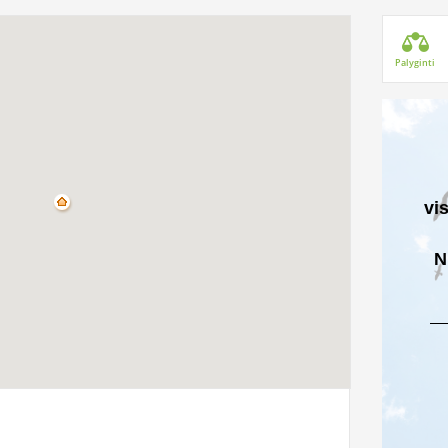
Palyginti
vi
N