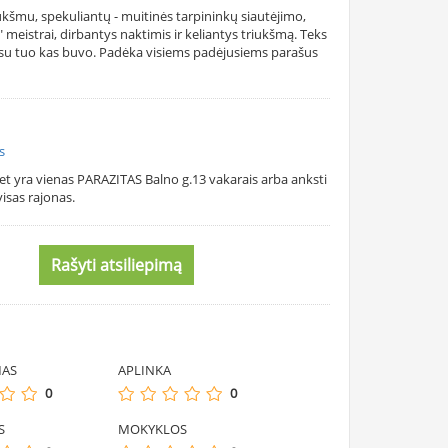
ukšmu, spekuliantų - muitinės tarpininkų siautėjimo,
 meistrai, dirbantys naktimis ir keliantys triukšmą. Teks
 su tuo kas buvo. Padėka visiems padėjusiems parašus
s
et yra vienas PARAZITAS Balno g.13 vakarais arba anksti
isas rajonas.
Rašyti atsiliepimą
MAS
APLINKA
0
0
S
MOKYKLOS