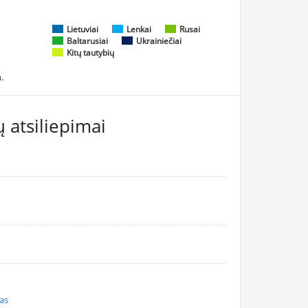
Lietuviai
Lenkai
Rusai
Baltarusiai
Ukrainiečiai
Kitų tautybių
.
 atsiliepimai
nas