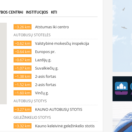
YBOS CENTRAI
INSTITUCIJOS
KITI
~3.26 km
Atstumas iki centro
AUTOBUSŲ STOTELĖS
~0.62 km
Valstybinė mokesčių inspekcija
~0.64 km
Europos pr.
~0.67 km
Lazdijų g.
~1.07 km
Suvalkiečių g.
~1.38 km
2-asis fortas
~1.52 km
2-asis fortas
~1.60 km
Vinčų g.
AUTOBUSŲ STOTYS
~3.27 km
KAUNO AUTOBUSŲ STOTIS
GELEŽINKELIO STOTYS
~3.32 km
Kauno keleivinė geležinkelio stotis