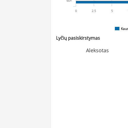
60+
0
2.5
5
Kau
Lyčių pasiskirstymas
Aleksotas