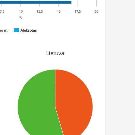
7.5
10
12.5
15
17.5
20
%
no m.
Aleksotas
Lietuva