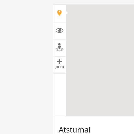
ĮKELTI
Atstumai