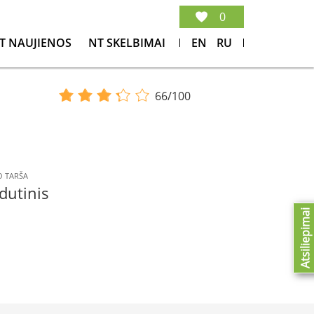
0
T NAUJIENOS
NT SKELBIMAI
EN
RU
66/100
 TARŠA
dutinis
Atsiliepimai