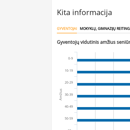
Kita informacija
GYVENTOJAI
MOKYKLŲ, GIMNAZIJŲ REITING
Gyventojų vidutinis amžius seniūn
0-9
10-19
20-29
Amžius
30-39
40-49
50-59