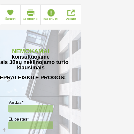
Išsaugoti
Spausdinti
Raportuoti
Dalintis
NEMOKAMAI
konsultuojame
sais Jūsų nekilnojamo turto
klausimais
EPRALEISKITE PROGOS!
Vardas*
El. paštas*