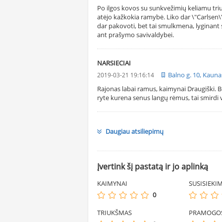
Po ilgos kovos su sunkvežimių keliamu tri
atėjo kažkokia ramybė. Liko dar \"Carlsen\"
dar pakovoti, bet tai smulkmena, lyginant
ant prašymo savivaldybei.
NARSIECIAI
Balno g. 10, Kauna
2019-03-21 19:16:14
Rajonas labai ramus, kaimynai Draugiški. B
ryte kurena senus langų rėmus, tai smirdi v
Daugiau atsiliepimų
Įvertink šį pastatą ir jo aplinką
KAIMYNAI
SUSISIEKI
0
TRIUKŠMAS
PRAMOGO