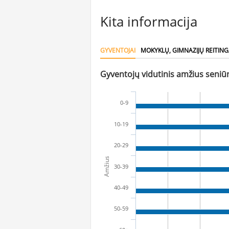
Kita informacija
GYVENTOJAI
MOKYKLŲ, GIMNAZIJŲ REITING
Gyventojų vidutinis amžius seniūn
0-9
10-19
20-29
Amžius
30-39
40-49
50-59