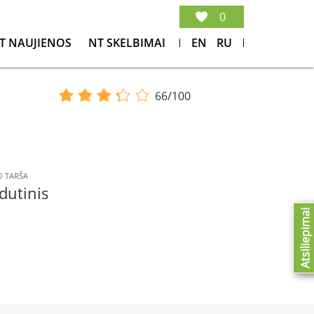
0
T NAUJIENOS
NT SKELBIMAI
EN
RU
66/100
 TARŠA
dutinis
Atsiliepimai