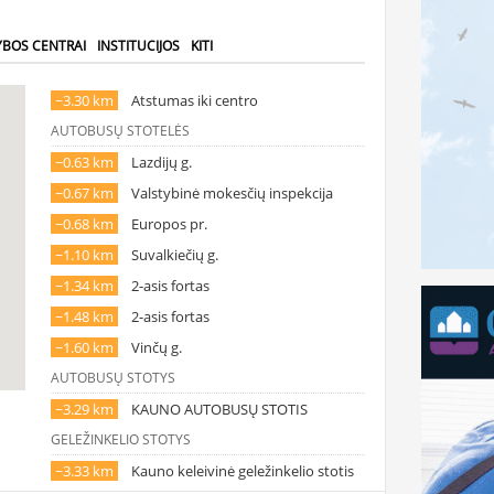
YBOS CENTRAI
INSTITUCIJOS
KITI
~3.30 km
Atstumas iki centro
AUTOBUSŲ STOTELĖS
~0.63 km
Lazdijų g.
~0.67 km
Valstybinė mokesčių inspekcija
~0.68 km
Europos pr.
~1.10 km
Suvalkiečių g.
~1.34 km
2-asis fortas
~1.48 km
2-asis fortas
~1.60 km
Vinčų g.
AUTOBUSŲ STOTYS
~3.29 km
KAUNO AUTOBUSŲ STOTIS
GELEŽINKELIO STOTYS
~3.33 km
Kauno keleivinė geležinkelio stotis