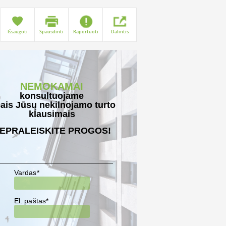
Išsaugoti
Spausdinti
Raportuoti
Dalintis
NEMOKAMAI
konsultuojame
sais Jūsų nekilnojamo turto
klausimais
EPRALEISKITE PROGOS!
Vardas*
El. paštas*