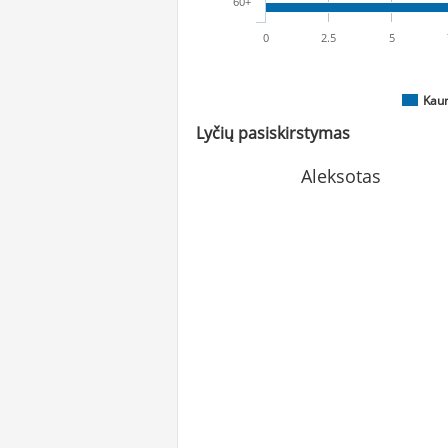
60+
0
2.5
5
Kau
Lyčių pasiskirstymas
Aleksotas