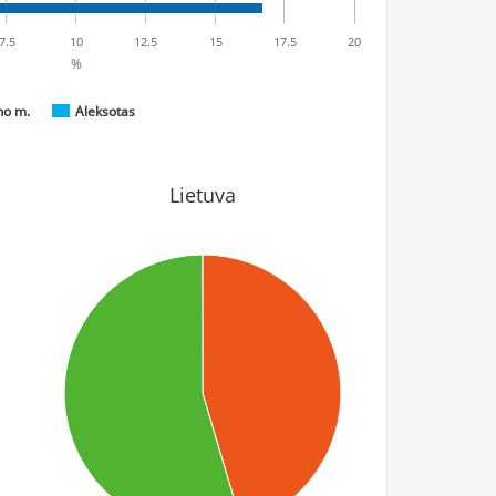
7.5
10
12.5
15
17.5
20
%
no m.
Aleksotas
Lietuva