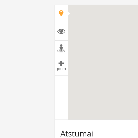
ĮKELTI
Atstumai