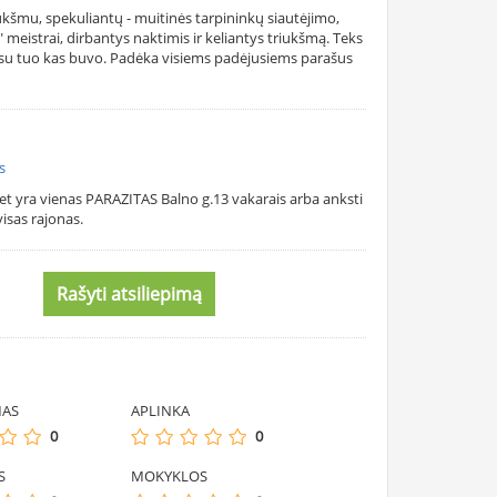
ukšmu, spekuliantų - muitinės tarpininkų siautėjimo,
 meistrai, dirbantys naktimis ir keliantys triukšmą. Teks
 su tuo kas buvo. Padėka visiems padėjusiems parašus
s
et yra vienas PARAZITAS Balno g.13 vakarais arba anksti
isas rajonas.
Rašyti atsiliepimą
MAS
APLINKA
0
0
S
MOKYKLOS