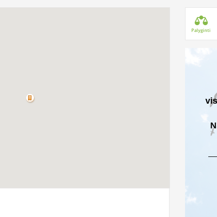
Palyginti
vi
N