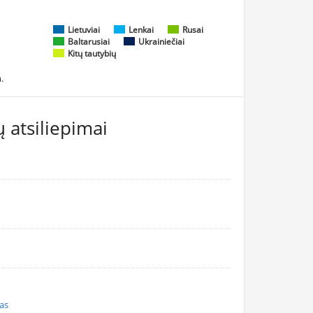
Lietuviai
Lenkai
Rusai
Baltarusiai
Ukrainiečiai
Kitų tautybių
.
 atsiliepimai
nas