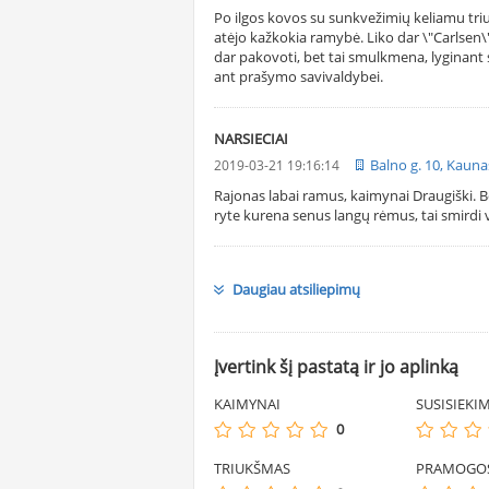
Po ilgos kovos su sunkvežimių keliamu tri
atėjo kažkokia ramybė. Liko dar \"Carlsen\"
dar pakovoti, bet tai smulkmena, lyginant
ant prašymo savivaldybei.
NARSIECIAI
Balno g. 10, Kauna
2019-03-21 19:16:14
Rajonas labai ramus, kaimynai Draugiški. B
ryte kurena senus langų rėmus, tai smirdi v
Daugiau atsiliepimų
Įvertink šį pastatą ir jo aplinką
KAIMYNAI
SUSISIEKI
0
TRIUKŠMAS
PRAMOGO