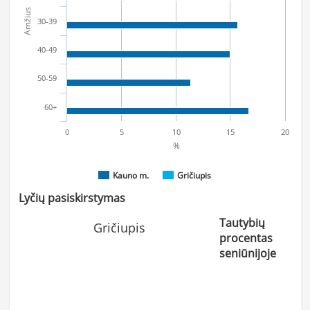
Amžius
30-39
40-49
50-59
60+
0
5
10
15
20
%
Kauno m.
Gričiupis
Lyčių pasiskirstymas
Tautybių
Gričiupis
procentas
seniūnijoje