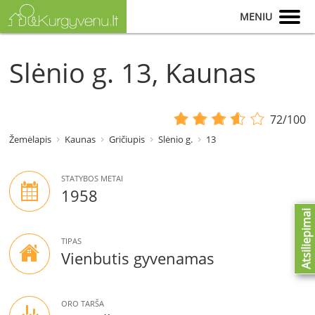
MENIU
Slėnio g. 13, Kaunas
72/100
Žemėlapis
Kaunas
Gričiupis
Slėnio g.
13
STATYBOS METAI
1958
Atsiliepimai
TIPAS
Vienbutis gyvenamas
ORO TARŠA