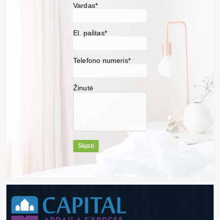
Vardas*
El. paštas*
Telefono numeris*
Žinutė
Siųsti