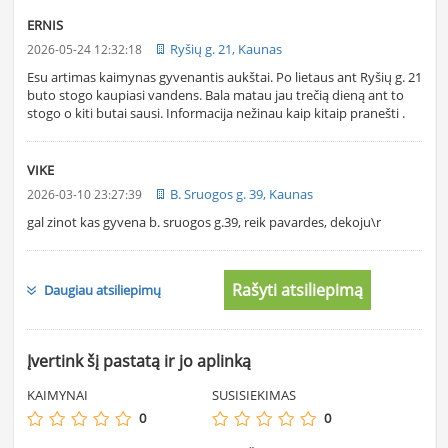
ERNIS
Ryšių g. 21, Kaunas
2026-05-24 12:32:18
Esu artimas kaimynas gyvenantis aukštai. Po lietaus ant Ryšių g. 21
buto stogo kaupiasi vandens. Bala matau jau trečią dieną ant to
stogo o kiti butai sausi. Informacija nežinau kaip kitaip pranešti .
VIKE
B. Sruogos g. 39, Kaunas
2026-03-10 23:27:39
gal zinot kas gyvena b. sruogos g.39, reik pavardes, dekoju\r
Rašyti atsiliepimą
Daugiau atsiliepimų
Įvertink šį pastatą ir jo aplinką
KAIMYNAI
SUSISIEKIMAS
0
0