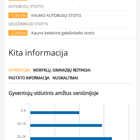
AUTOBUSŲ STOTYS
~2.31 km
KAUNO AUTOBUSŲ STOTIS
GELEŽINKELIO STOTYS
~2.28 km
Kauno keleivinė geležinkelio stotis
Kita informacija
GYVENTOJAI
MOKYKLŲ, GIMNAZIJŲ REITINGAI
PASTATO INFORMACIJA
NUSIKALTIMAI
Gyventojų vidutinis amžius seniūnijoje
0-9
10-19
20-29