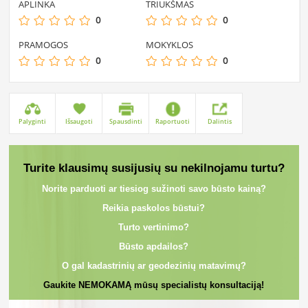
APLINKA
TRIUKŠMAS
0
0
PRAMOGOS
MOKYKLOS
0
0
Palyginti
Išsaugoti
Spausdinti
Raportuoti
Dalintis
Turite klausimų susijusių su nekilnojamu turtu?
Norite parduoti ar tiesiog sužinoti savo būsto kainą?
Reikia paskolos būstui?
Turto vertinimo?
Būsto apdailos?
O gal kadastrinių ar geodezinių matavimų?
Gaukite NEMOKAMĄ mūsų specialistų konsultaciją!