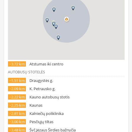
~3.72 km
Atstumas iki centro
AUTOBUSŲ STOTELĖS
~1.51 km
Draugystės g.
~2.09 km
K. Petrausko g.
~2.22 km
Kauno autobusų stotis
~2.25 km
Kaunas
~2.81 km
Kalniečių poliklinika
~3.00 km
Pėsčiųjų tiltas
~3.48 km
Švč.Jėzaus Širdies bažnyčia