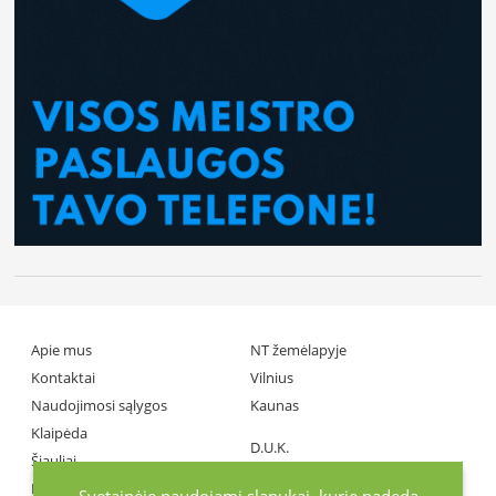
Apie mus
NT žemėlapyje
Kontaktai
Vilnius
Naudojimosi sąlygos
Kaunas
Klaipėda
D.U.K.
Šiauliai
Partneriai
Panevėžys