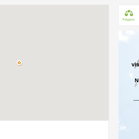
Palyginti
vi
N