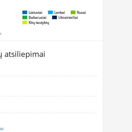
Lietuviai
Lenkai
Rusai
Baltarusiai
Ukrainiečiai
Kitų tautybių
.
 atsiliepimai
nas