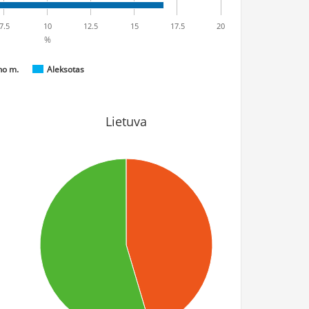
7.5
10
12.5
15
17.5
20
%
no m.
Aleksotas
Lietuva