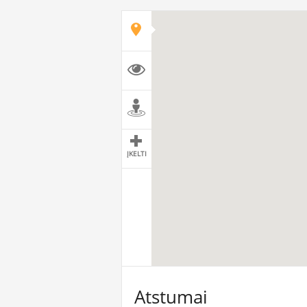
ĮKELTI
Atstumai