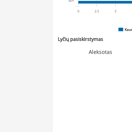
60+
0
2.5
5
Kau
Lyčių pasiskirstymas
Aleksotas