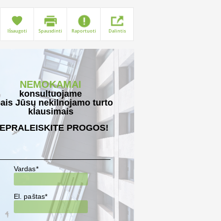
Išsaugoti
Spausdinti
Raportuoti
Dalintis
NEMOKAMAI
konsultuojame
sais Jūsų nekilnojamo turto
klausimais
EPRALEISKITE PROGOS!
Vardas*
El. paštas*