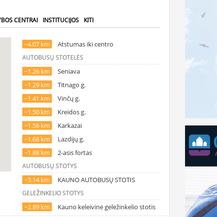
YBOS CENTRAI
INSTITUCIJOS
KITI
~4.07 km
Atstumas iki centro
AUTOBUSŲ STOTELĖS
~1.26 km
Seniava
~1.29 km
Titnago g.
~1.41 km
Vinčų g.
~1.50 km
Kreidos g.
~1.56 km
Karkazai
~1.68 km
Lazdijų g.
~1.88 km
2-asis fortas
AUTOBUSŲ STOTYS
~3.14 km
KAUNO AUTOBUSŲ STOTIS
GELEŽINKELIO STOTYS
~2.89 km
Kauno keleivinė geležinkelio stotis