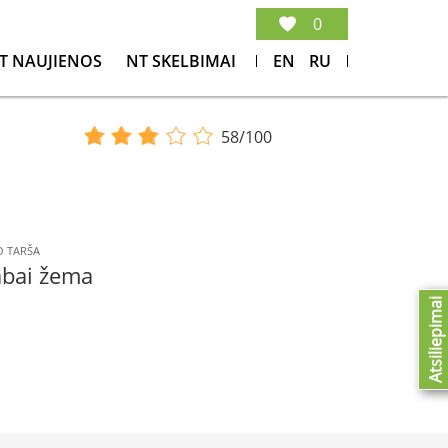
0
T NAUJIENOS
NT SKELBIMAI
EN
RU
58/100
 TARŠA
abai žema
Atsiliepimai