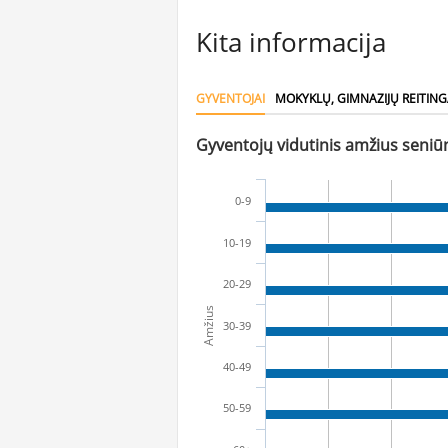
Kita informacija
GYVENTOJAI
MOKYKLŲ, GIMNAZIJŲ REITING
Gyventojų vidutinis amžius seniūn
0-9
10-19
20-29
Amžius
30-39
40-49
50-59