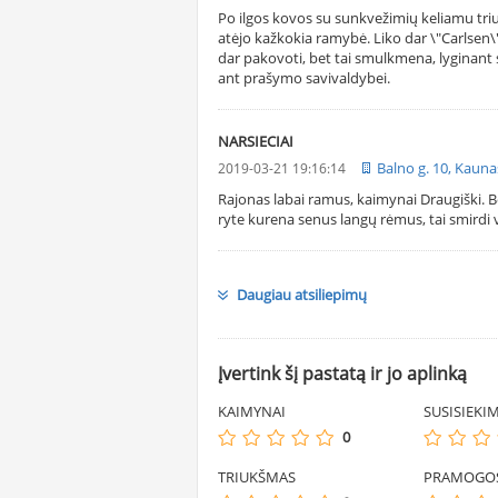
Po ilgos kovos su sunkvežimių keliamu tri
atėjo kažkokia ramybė. Liko dar \"Carlsen\"
dar pakovoti, bet tai smulkmena, lyginant
ant prašymo savivaldybei.
NARSIECIAI
Balno g. 10, Kauna
2019-03-21 19:16:14
Rajonas labai ramus, kaimynai Draugiški. B
ryte kurena senus langų rėmus, tai smirdi v
Daugiau atsiliepimų
Įvertink šį pastatą ir jo aplinką
KAIMYNAI
SUSISIEKI
0
TRIUKŠMAS
PRAMOGO