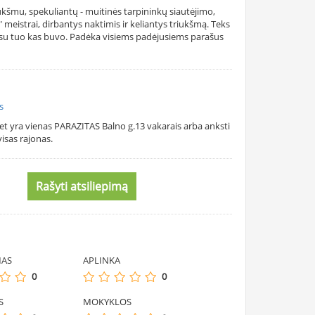
ukšmu, spekuliantų - muitinės tarpininkų siautėjimo,
 meistrai, dirbantys naktimis ir keliantys triukšmą. Teks
 su tuo kas buvo. Padėka visiems padėjusiems parašus
s
et yra vienas PARAZITAS Balno g.13 vakarais arba anksti
isas rajonas.
Rašyti atsiliepimą
MAS
APLINKA
0
0
S
MOKYKLOS