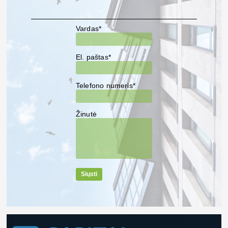
Vardas*
El. paštas*
Telefono numeris*
Žinutė
Siųsti