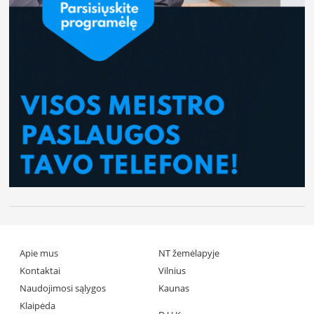
Apie mus
NT žemėlapyje
Kontaktai
Vilnius
Naudojimosi sąlygos
Kaunas
Klaipėda