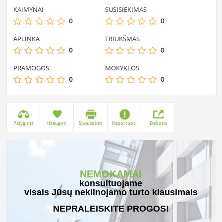
KAIMYNAI
SUSISIEKIMAS
0
0
APLINKA
TRIUKŠMAS
0
0
PRAMOGOS
MOKYKLOS
0
0
Palyginti
Išsaugoti
Spausdinti
Raportuoti
Dalintis
NEMOKAMAI
konsultuojame
visais Jūsų nekilnojamo turto klausimais
NEPRALEISKITE PROGOS!