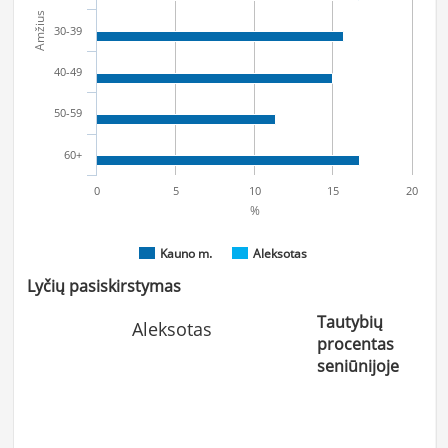
Amžius
30-39
40-49
50-59
60+
0
5
10
15
20
%
Kauno m.
Aleksotas
Lyčių pasiskirstymas
Tautybių
Aleksotas
procentas
seniūnijoje