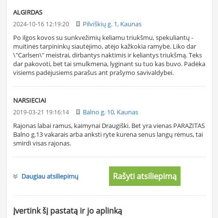
ALGIRDAS
Pilviškių g. 1, Kaunas
2024-10-16 12:19:20
Po ilgos kovos su sunkvežimių keliamu triukšmu, spekuliantų -
muitinės tarpininkų siautėjimo, atėjo kažkokia ramybė. Liko dar
\"Carlsen\" meistrai, dirbantys naktimis ir keliantys triukšmą. Teks
dar pakovoti, bet tai smulkmena, lyginant su tuo kas buvo. Padėka
visiems padėjusiems parašus ant prašymo savivaldybei.
NARSIECIAI
Balno g. 10, Kaunas
2019-03-21 19:16:14
Rajonas labai ramus, kaimynai Draugiški. Bet yra vienas PARAZITAS
Balno g.13 vakarais arba anksti ryte kurena senus langų rėmus, tai
smirdi visas rajonas.
Rašyti atsiliepimą
Daugiau atsiliepimų
Įvertink šį pastatą ir jo aplinką