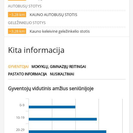
AUTOBUSŲ STOTYS
~3.28 km
KAUNO AUTOBUSŲ STOTIS
GELEŽINKELIO STOTYS
~3.28 km
Kauno keleivinė geležinkelio stotis
Kita informacija
GYVENTOJAI
MOKYKLŲ, GIMNAZIJŲ REITINGAI
PASTATO INFORMACIJA
NUSIKALTIMAI
Gyventojų vidutinis amžius seniūnijoje
0-9
10-19
20-29