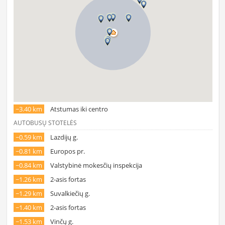
~3.40 km
Atstumas iki centro
AUTOBUSŲ STOTELĖS
~0.59 km
Lazdijų g.
~0.81 km
Europos pr.
~0.84 km
Valstybinė mokesčių inspekcija
~1.26 km
2-asis fortas
~1.29 km
Suvalkiečių g.
~1.40 km
2-asis fortas
~1.53 km
Vinčų g.