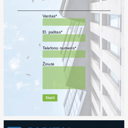
Vardas*
El. paštas*
Telefono numeris*
Žinutė
Siųsti