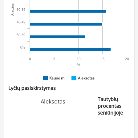
Amžius
30-39
40-49
50-59
60+
0
5
10
15
20
%
Kauno m.
Aleksotas
Lyčių pasiskirstymas
Tautybių
Aleksotas
procentas
seniūnijoje