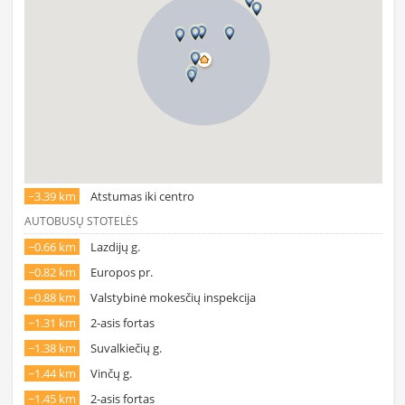
~3.39 km
Atstumas iki centro
AUTOBUSŲ STOTELĖS
~0.66 km
Lazdijų g.
~0.82 km
Europos pr.
~0.88 km
Valstybinė mokesčių inspekcija
~1.31 km
2-asis fortas
~1.38 km
Suvalkiečių g.
~1.44 km
Vinčų g.
~1.45 km
2-asis fortas