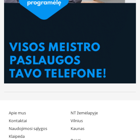
Apie mus
NT žemėlapyje
Kontaktai
Vilnius
Naudojimosi sąlygos
Kaunas
Klaipėda