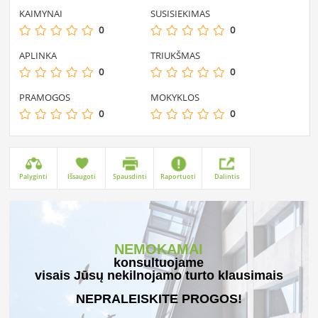
KAIMYNAI
SUSISIEKIMAS
0
0
APLINKA
TRIUKŠMAS
0
0
PRAMOGOS
MOKYKLOS
0
0
Palyginti
Išsaugoti
Spausdinti
Raportuoti
Dalintis
NEMOKAMAI
konsultuojame
visais Jūsų nekilnojamo turto klausimais
NEPRALEISKITE PROGOS!