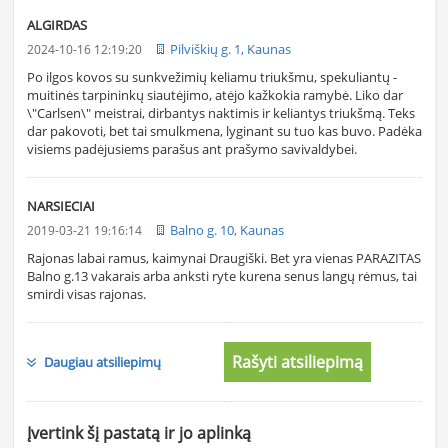
ALGIRDAS
Pilviškių g. 1, Kaunas
2024-10-16 12:19:20
Po ilgos kovos su sunkvežimių keliamu triukšmu, spekuliantų -
muitinės tarpininkų siautėjimo, atėjo kažkokia ramybė. Liko dar
\"Carlsen\" meistrai, dirbantys naktimis ir keliantys triukšmą. Teks
dar pakovoti, bet tai smulkmena, lyginant su tuo kas buvo. Padėka
visiems padėjusiems parašus ant prašymo savivaldybei.
NARSIECIAI
Balno g. 10, Kaunas
2019-03-21 19:16:14
Rajonas labai ramus, kaimynai Draugiški. Bet yra vienas PARAZITAS
Balno g.13 vakarais arba anksti ryte kurena senus langų rėmus, tai
smirdi visas rajonas.
Rašyti atsiliepimą
Daugiau atsiliepimų
Įvertink šį pastatą ir jo aplinką