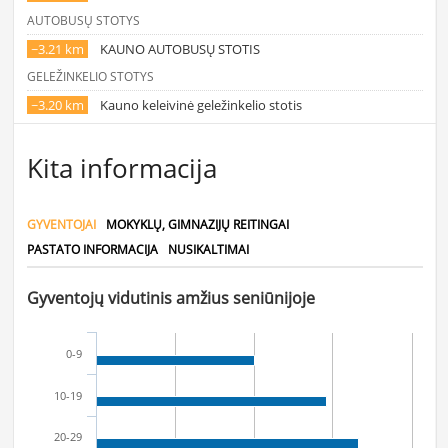
AUTOBUSŲ STOTYS
~3.21 km
KAUNO AUTOBUSŲ STOTIS
GELEŽINKELIO STOTYS
~3.20 km
Kauno keleivinė geležinkelio stotis
Kita informacija
GYVENTOJAI
MOKYKLŲ, GIMNAZIJŲ REITINGAI
PASTATO INFORMACIJA
NUSIKALTIMAI
Gyventojų vidutinis amžius seniūnijoje
0-9
10-19
20-29