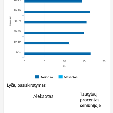
20-29
Amžius
30-39
40-49
50-59
60+
0
5
10
15
20
%
Kauno m.
Aleksotas
Lyčių pasiskirstymas
Tautybių
Aleksotas
procentas
seniūnijoje