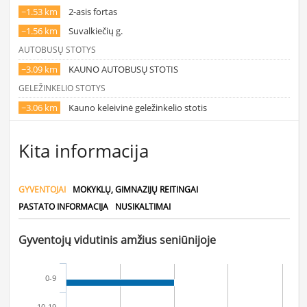
~1.53 km
2-asis fortas
~1.56 km
Suvalkiečių g.
AUTOBUSŲ STOTYS
~3.09 km
KAUNO AUTOBUSŲ STOTIS
GELEŽINKELIO STOTYS
~3.06 km
Kauno keleivinė geležinkelio stotis
Kita informacija
GYVENTOJAI
MOKYKLŲ, GIMNAZIJŲ REITINGAI
PASTATO INFORMACIJA
NUSIKALTIMAI
Gyventojų vidutinis amžius seniūnijoje
0-9
10-19