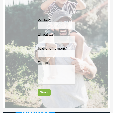
Vardas*
El. paštas*
Telefono numeris*
Žinutė
Siųsti