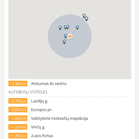
~3.38 km
Atstumas iki centro
AUTOBUSŲ STOTELĖS
~0.79 km
Lazdijų g.
~0.89 km
Europos pr.
~1.00 km
Valstybinė mokesčių inspekcija
~1.29 km
Vinčų g.
~1.39 km
2-asis fortas