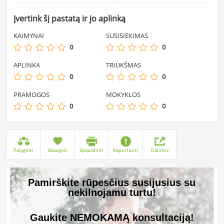
Įvertink šį pastatą ir jo aplinką
KAIMYNAI
SUSISIEKIMAS
0
0
APLINKA
TRIUKŠMAS
0
0
PRAMOGOS
MOKYKLOS
0
0
Palyginti
Išsaugoti
Spausdinti
Raportuoti
Dalintis
Pamirškite rūpesčius susijusius su
nekilnojamu turtu!
Gaukite NEMOKAMĄ konsultaciją!