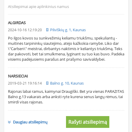
Atsiliepimai apie aplinkinius namus
ALGIRDAS
Pilviškių g. 1, Kaunas
2024-10-16 12:19:20
Po ilgos kovos su sunkvežimių keliamu triukšmu, spekuliantų -
muitinės tarpininkų siautėjimo, atėjo kažkokia ramybė. Liko dar
\"Carlsen\" meistrai, dirbantys naktimis ir keliantys triukšmą. Teks
dar pakovoti, bet tai smulkmena, lyginant su tuo kas buvo. Padėka
visiems padėjusiems parašus ant prašymo savivaldybei.
NARSIECIAI
Balno g. 10, Kaunas
2019-03-21 19:16:14
Rajonas labai ramus, kaimynai Draugiški. Bet yra vienas PARAZITAS
Balno g.13 vakarais arba anksti ryte kurena senus langų rėmus, tai
smirdi visas rajonas.
Rašyti atsiliepimą
Daugiau atsiliepimų