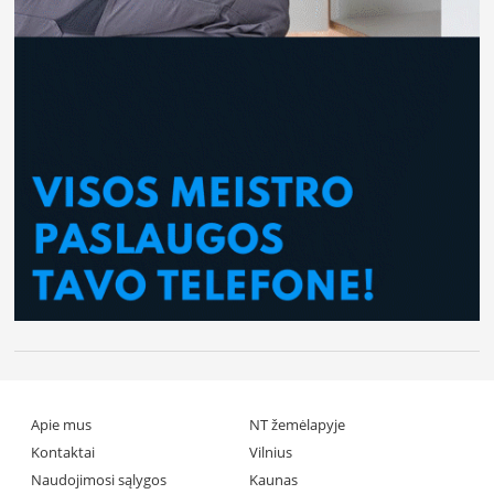
Apie mus
NT žemėlapyje
Kontaktai
Vilnius
Naudojimosi sąlygos
Kaunas