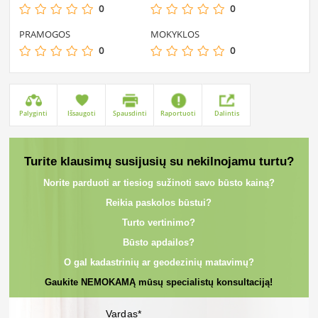
0
0
PRAMOGOS
MOKYKLOS
0
0
Palyginti
Išsaugoti
Spausdinti
Raportuoti
Dalintis
Turite klausimų susijusių su nekilnojamu turtu?
Norite parduoti ar tiesiog sužinoti savo būsto kainą?
Reikia paskolos būstui?
Turto vertinimo?
Būsto apdailos?
O gal kadastrinių ar geodezinių matavimų?
Gaukite NEMOKAMĄ mūsų specialistų konsultaciją!
Vardas*