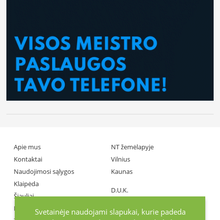
Apie mus
NT žemėlapyje
Kontaktai
Vilnius
Naudojimosi sąlygos
Kaunas
Klaipėda
D.U.K.
Šiauliai
Partneriai
Panevėžys
Svetainėje naudojami slapukai, kurie padeda