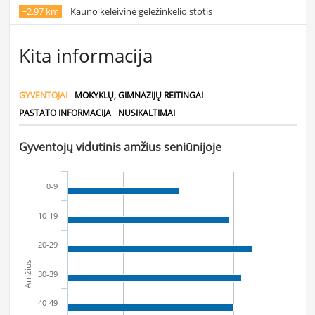
~2.97 km
Kauno keleivinė geležinkelio stotis
Kita informacija
GYVENTOJAI
MOKYKLŲ, GIMNAZIJŲ REITINGAI
PASTATO INFORMACIJA
NUSIKALTIMAI
Gyventojų vidutinis amžius seniūnijoje
0-9
10-19
20-29
Amžius
30-39
40-49