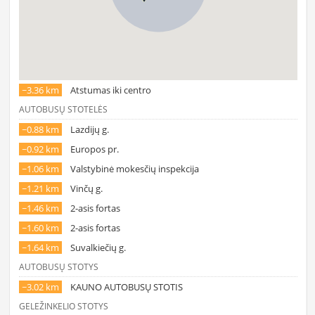
~3.36 km
Atstumas iki centro
AUTOBUSŲ STOTELĖS
~0.88 km
Lazdijų g.
~0.92 km
Europos pr.
~1.06 km
Valstybinė mokesčių inspekcija
~1.21 km
Vinčų g.
~1.46 km
2-asis fortas
~1.60 km
2-asis fortas
~1.64 km
Suvalkiečių g.
AUTOBUSŲ STOTYS
~3.02 km
KAUNO AUTOBUSŲ STOTIS
GELEŽINKELIO STOTYS