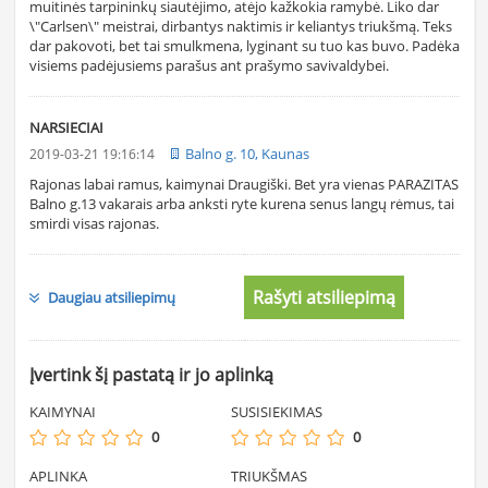
muitinės tarpininkų siautėjimo, atėjo kažkokia ramybė. Liko dar
\"Carlsen\" meistrai, dirbantys naktimis ir keliantys triukšmą. Teks
dar pakovoti, bet tai smulkmena, lyginant su tuo kas buvo. Padėka
visiems padėjusiems parašus ant prašymo savivaldybei.
NARSIECIAI
Balno g. 10, Kaunas
2019-03-21 19:16:14
Rajonas labai ramus, kaimynai Draugiški. Bet yra vienas PARAZITAS
Balno g.13 vakarais arba anksti ryte kurena senus langų rėmus, tai
smirdi visas rajonas.
Rašyti atsiliepimą
Daugiau atsiliepimų
Įvertink šį pastatą ir jo aplinką
KAIMYNAI
SUSISIEKIMAS
0
0
APLINKA
TRIUKŠMAS