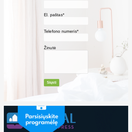
El. paštas*
Telefono numeris*
Žinutė
Siųsti