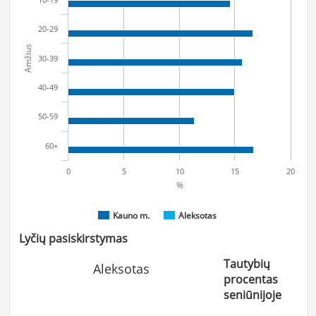
20-29
Amžius
30-39
40-49
50-59
60+
0
5
10
15
20
%
Kauno m.
Aleksotas
Lyčių pasiskirstymas
Tautybių
Aleksotas
procentas
seniūnijoje