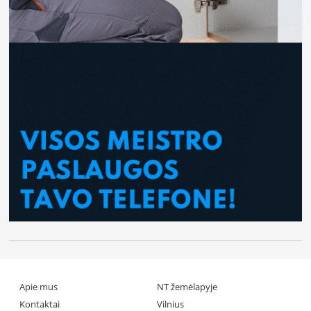
Apie mus
NT žemėlapyje
Kontaktai
Vilnius