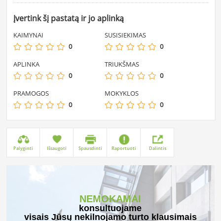
Įvertink šį pastatą ir jo aplinką
KAIMYNAI
SUSISIEKIMAS
0
0
APLINKA
TRIUKŠMAS
0
0
PRAMOGOS
MOKYKLOS
0
0
Palyginti
Išsaugoti
Spausdinti
Raportuoti
Dalintis
NEMOKAMAI
konsultuojame
visais Jūsų nekilnojamo turto klausimais