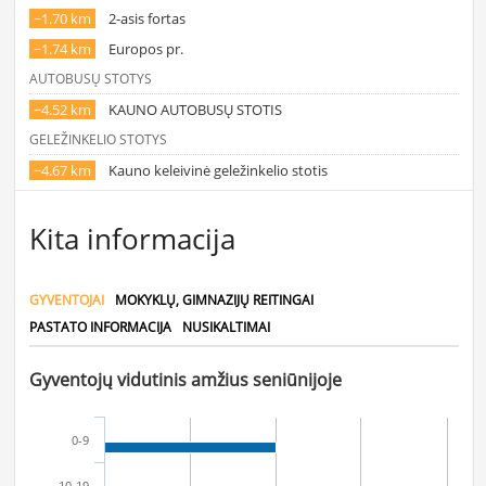
~1.70 km
2-asis fortas
~1.74 km
Europos pr.
AUTOBUSŲ STOTYS
~4.52 km
KAUNO AUTOBUSŲ STOTIS
GELEŽINKELIO STOTYS
~4.67 km
Kauno keleivinė geležinkelio stotis
Kita informacija
GYVENTOJAI
MOKYKLŲ, GIMNAZIJŲ REITINGAI
PASTATO INFORMACIJA
NUSIKALTIMAI
Gyventojų vidutinis amžius seniūnijoje
0-9
10-19