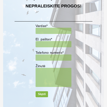
NEPRALEISKITE PROGOS!
Vardas*
El. paštas*
Telefono numeris*
Žinutė
Siųsti