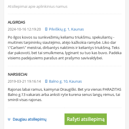
Atsiliepimai apie aplinkinius namus
ALGIRDAS
Pilviškių g. 1, Kaunas
2024-10-16 12:19:20
Po ilgos kovos su sunkvežimių keliamu triukšmu, spekuliantų -
muitinės tarpininkų siautėjimo, atėjo kažkokia ramybė. Liko dar
\"Carlsen\" meistrai, dirbantys naktimis ir keliantys triukšmą. Teks
dar pakovoti, bet tai smulkmena, lyginant su tuo kas buvo. Padėka
visiems padėjusiems parašus ant prašymo savivaldybei.
NARSIECIAI
Balno g. 10, Kaunas
2019-03-21 19:16:14
Rajonas labai ramus, kaimynai Draugiški. Bet yra vienas PARAZITAS
Balno g.13 vakarais arba anksti ryte kurena senus langų rėmus, tai
smirdi visas rajonas.
Rašyti atsiliepimą
Daugiau atsiliepimų