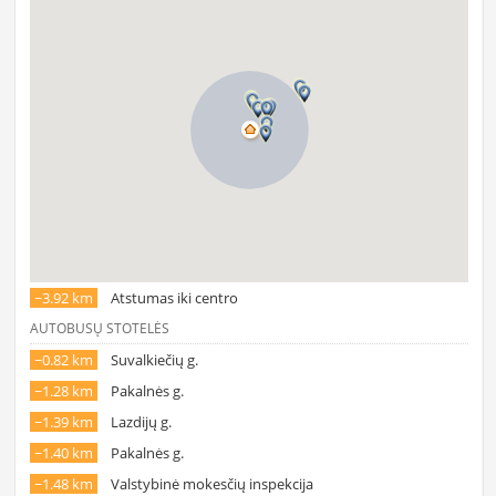
~3.92 km
Atstumas iki centro
AUTOBUSŲ STOTELĖS
~0.82 km
Suvalkiečių g.
~1.28 km
Pakalnės g.
~1.39 km
Lazdijų g.
~1.40 km
Pakalnės g.
~1.48 km
Valstybinė mokesčių inspekcija