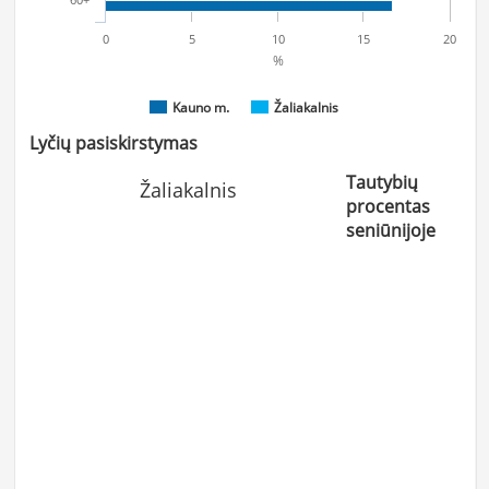
0
5
10
15
20
%
Kauno m.
Žaliakalnis
Lyčių pasiskirstymas
Tautybių
Žaliakalnis
procentas
seniūnijoje