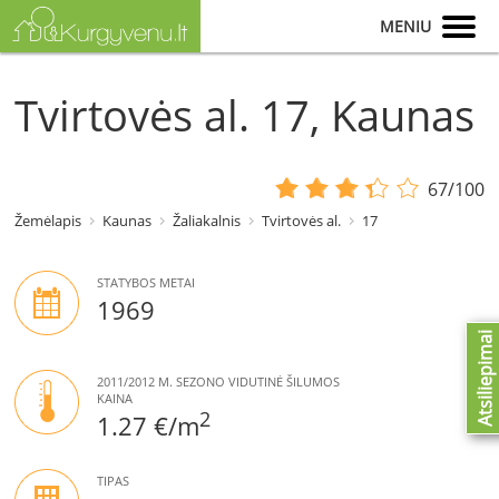
MENIU
Tvirtovės al. 17, Kaunas
67/100
Žemėlapis
Kaunas
Žaliakalnis
Tvirtovės al.
17
STATYBOS METAI
1969
Atsiliepimai
2011/2012 M. SEZONO VIDUTINĖ ŠILUMOS
KAINA
2
1.27 €/m
TIPAS