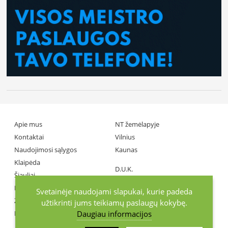
Apie mus
NT žemėlapyje
Kontaktai
Vilnius
Naudojimosi sąlygos
Kaunas
Klaipėda
D.U.K.
Šiauliai
Partneriai
Panevėžys
Svetainėje naudojami slapukai, kurie padeda
Žiniasklaida
užtikrinti jums teikiamų paslaugų kokybę.
Daugiau informacijos
Investuotojai
+370686 77737