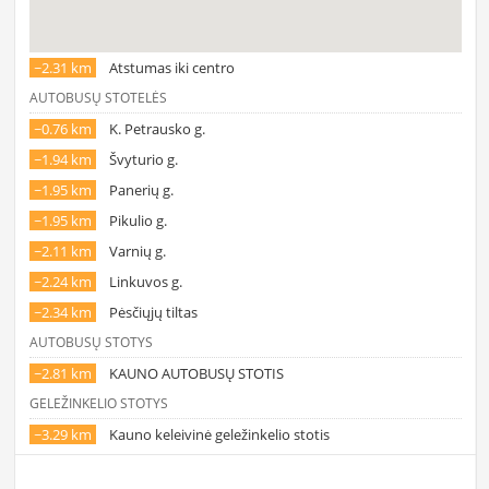
~2.31 km
Atstumas iki centro
AUTOBUSŲ STOTELĖS
~0.76 km
K. Petrausko g.
~1.94 km
Švyturio g.
~1.95 km
Panerių g.
~1.95 km
Pikulio g.
~2.11 km
Varnių g.
~2.24 km
Linkuvos g.
~2.34 km
Pėsčiųjų tiltas
AUTOBUSŲ STOTYS
~2.81 km
KAUNO AUTOBUSŲ STOTIS
GELEŽINKELIO STOTYS
~3.29 km
Kauno keleivinė geležinkelio stotis