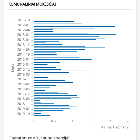
KOMUNALINIAI MOKESČIAI
2011-10
2012-01
2012-04
2013-01
2013-04
2013-12
2014-03
2014-10
2015-01
2015-04
Data
2015-12
2016-03
2016-11
2017-02
2017-05
2017-12
2018-03
2018-11
2019-02
2019-10
0
0.5
1
1.5
2
2.5
Kaina: € už 1m2
Operatorius: AB „Kauno energija“