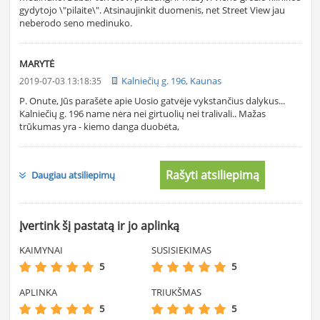
gydytojo \"pilaite\". Atsinaujinkit duomenis, net Street View jau
neberodo seno medinuko.
MARYTĖ
Kalniečių g. 196, Kaunas
2019-07-03 13:18:35
P. Onute, Jūs parašėte apie Uosio gatvėje vykstančius dalykus...
Kalniečių g. 196 name nėra nei girtuolių nei tralivali.. Mažas
trūkumas yra - kiemo danga duobėta,
Rašyti atsiliepimą
Daugiau atsiliepimų
Įvertink šį pastatą ir jo aplinką
KAIMYNAI
SUSISIEKIMAS
5
5
APLINKA
TRIUKŠMAS
5
5