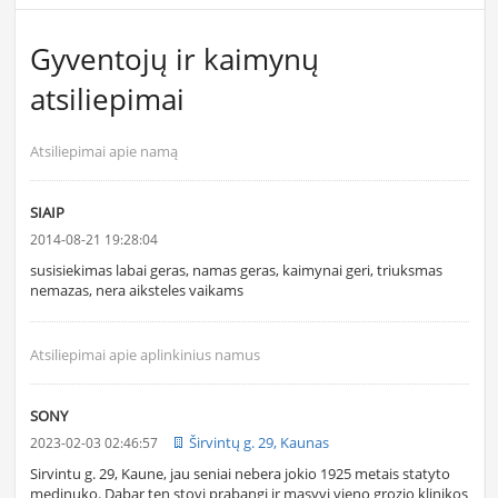
Gyventojų ir kaimynų
atsiliepimai
Atsiliepimai apie namą
SIAIP
2014-08-21 19:28:04
susisiekimas labai geras, namas geras, kaimynai geri, triuksmas
nemazas, nera aiksteles vaikams
Atsiliepimai apie aplinkinius namus
SONY
Širvintų g. 29, Kaunas
2023-02-03 02:46:57
Sirvintu g. 29, Kaune, jau seniai nebera jokio 1925 metais statyto
medinuko. Dabar ten stovi prabangi ir masyvi vieno grozio klinikos