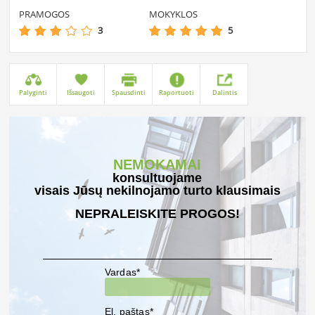
PRAMOGOS
MOKYKLOS
3
5
Palyginti
Išsaugoti
Spausdinti
Raportuoti
Dalintis
NEMOKAMAI
konsultuojame
visais Jūsų nekilnojamo turto klausimais
NEPRALEISKITE PROGOS!
Vardas*
El. paštas*