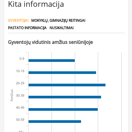
Kita informacija
GYVENTOJAI
MOKYKLŲ, GIMNAZIJŲ REITINGAI
PASTATO INFORMACIJA
NUSIKALTIMAI
Gyventojų vidutinis amžius seniūnijoje
0-9
10-19
20-29
Amžius
30-39
40-49
50-59
60+