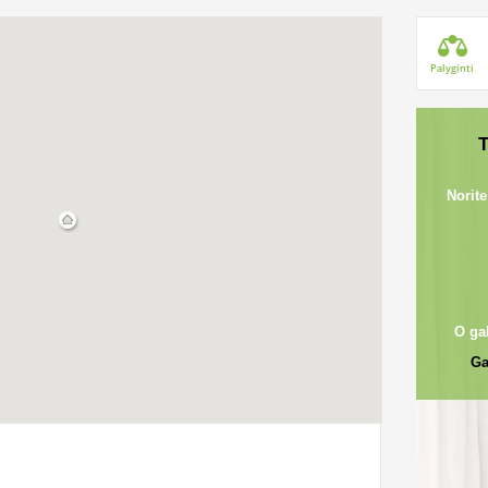
Palyginti
T
Norite
O ga
Ga