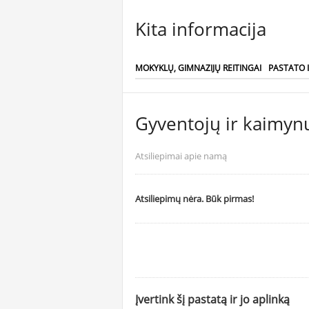
Kita informacija
MOKYKLŲ, GIMNAZIJŲ REITINGAI
PASTATO 
Gyventojų ir kaimynų
Atsiliepimai apie namą
Atsiliepimų nėra. Būk pirmas!
Įvertink šį pastatą ir jo aplinką