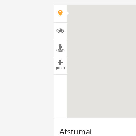
ĮKELTI
Atstumai