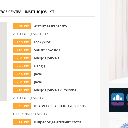
YBOS CENTRAI
INSTITUCIJOS
KITI
~3.18 km
Atstumas iki centro
AUTOBUSŲ STOTELĖS
~1.51 km
Mokyklos
~1.85 km
Sausio 15-osios
~2.25 km
Naujoji perkėla
~2.42 km
Bangų
~2.59 km
Jakai
~2.75 km
Jakai
~2.85 km
Naujoji perkėla (Smiltynė)
AUTOBUSŲ STOTYS
~3.53 km
KLAIPĖDOS AUTOBUSŲ STOTIS
GELEŽINKELIO STOTYS
~3.60 km
Klaipėdos geležinkelio stotis