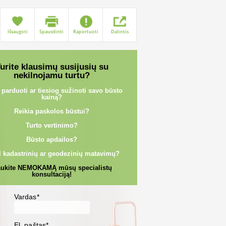
Išsaugoti
Spausdinti
Raportuoti
Dalintis
urite klausimų susijusių su
nekilnojamu turtu?
 parduoti ar tiesiog sužinoti savo būsto
kainą?
Reikia paskolos būstui?
Turto vertinimo?
Būsto apdailos?
l kadastrinių ar geodezinių matavimų?
ukite NEMOKAMĄ mūsų specialistų
konsultaciją!
Vardas*
El. paštas*