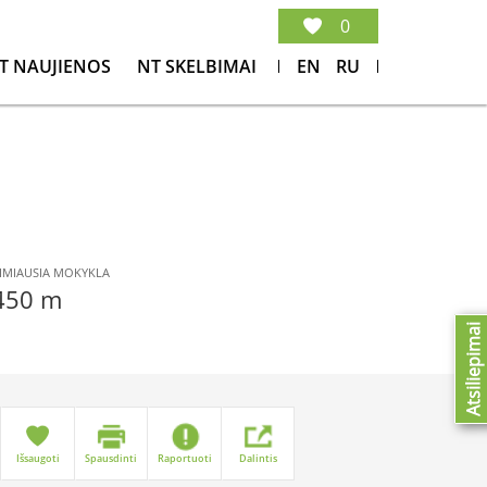
0
T NAUJIENOS
NT SKELBIMAI
EN
RU
IMIAUSIA MOKYKLA
450 m
Atsiliepimai
Išsaugoti
Spausdinti
Raportuoti
Dalintis