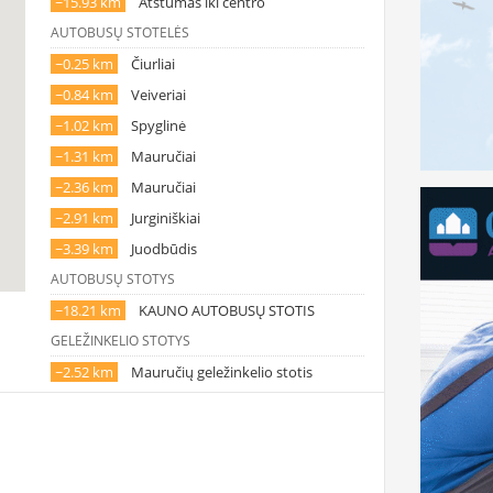
~15.93 km
Atstumas iki centro
AUTOBUSŲ STOTELĖS
~0.25 km
Čiurliai
~0.84 km
Veiveriai
~1.02 km
Spyglinė
~1.31 km
Mauručiai
~2.36 km
Mauručiai
~2.91 km
Jurginiškiai
~3.39 km
Juodbūdis
AUTOBUSŲ STOTYS
~18.21 km
KAUNO AUTOBUSŲ STOTIS
GELEŽINKELIO STOTYS
~2.52 km
Mauručių geležinkelio stotis