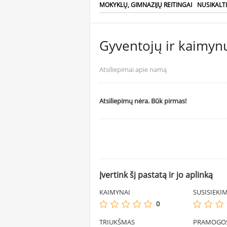
MOKYKLŲ, GIMNAZIJŲ REITINGAI
NUSIKALT
Gyventojų ir kaimynų
Atsiliepimai apie namą
Atsiliepimų nėra. Būk pirmas!
Įvertink šį pastatą ir jo aplinką
KAIMYNAI
SUSISIEKI
0
TRIUKŠMAS
PRAMOGO