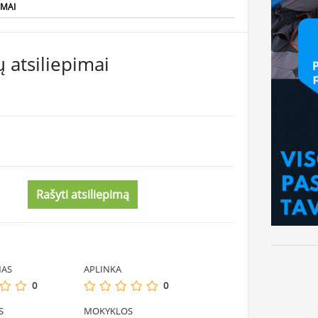
IMAI
 atsiliepimai
Rašyti atsiliepimą
MAS
APLINKA
0
0
S
MOKYKLOS