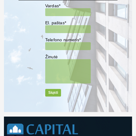
Vardas*
El. paštas*
Telefono numeris*
Žinutė
Siųsti