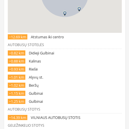
~12.69 km
Atstumas iki centro
AUTOBUSŲ STOTELĖS
~0.82 km
Didieji Gulbinai
~0.88 km
Kalinas
~0.93 km
Riešė
~1.01 km
Alyvų st.
~1.02 km
Beržų
~1.15 km
Gulbinai
~1.25 km
Gulbinai
AUTOBUSŲ STOTYS
~14.39 km
VILNIAUS AUTOBUSŲ STOTIS
GELEŽINKELIO STOTYS