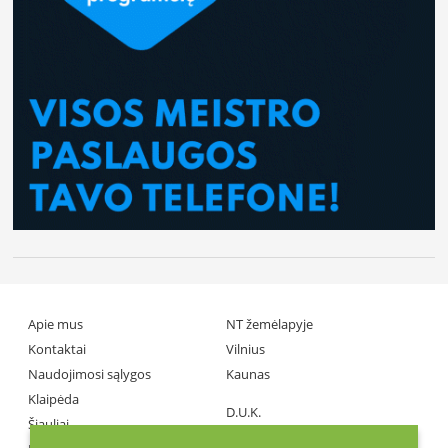
Apie mus
NT žemėlapyje
Kontaktai
Vilnius
Naudojimosi sąlygos
Kaunas
Klaipėda
D.U.K.
Šiauliai
Partneriai