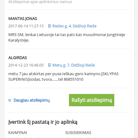
Atsiliepimai apie aplinkinius namus
MANTAS JONAS
Riešės g. 4, Didžioji Riešė
2017-06-14 11:27:15
MRS SM, lenkai Lietuvoje tai tas pats kas musulmonai Jungtinėje
Karalystėje.
ALGIRDAS
Mėtų g. 7, Didžioji Riešė
2014-12-23 16:46:05
mėtu 7 jau atskirtas per puse.Ieškau gero kaimyno.[SKLYPAS
SUPERINIS]sodas, tvora.......tel 868551010
Rašyti atsiliepimą
Daugiau atsiliepimų
Įvertink šį pastatą ir jo aplinką
KAIMYNAI
SUSISIEKIMAS