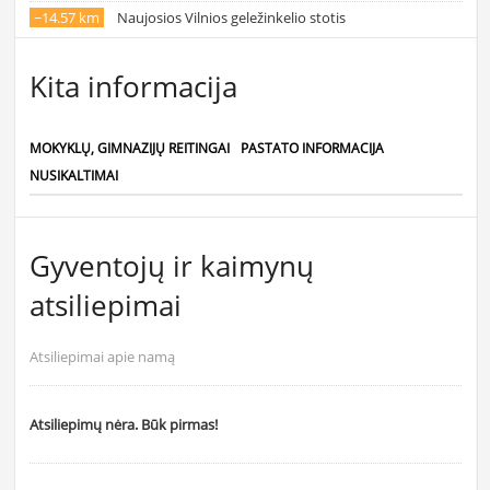
~14.57 km
Naujosios Vilnios geležinkelio stotis
Kita informacija
MOKYKLŲ, GIMNAZIJŲ REITINGAI
PASTATO INFORMACIJA
NUSIKALTIMAI
Gyventojų ir kaimynų
atsiliepimai
Atsiliepimai apie namą
Atsiliepimų nėra. Būk pirmas!