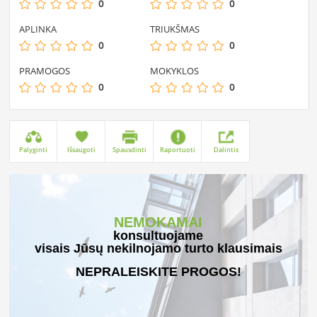
0
0
APLINKA
TRIUKŠMAS
0
0
PRAMOGOS
MOKYKLOS
0
0
Palyginti
Išsaugoti
Spausdinti
Raportuoti
Dalintis
NEMOKAMAI
konsultuojame
visais Jūsų nekilnojamo turto klausimais
NEPRALEISKITE PROGOS!