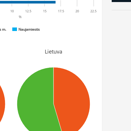
10
12.5
15
17.5
20
22.5
%
s m.
Naujamiestis
Lietuva