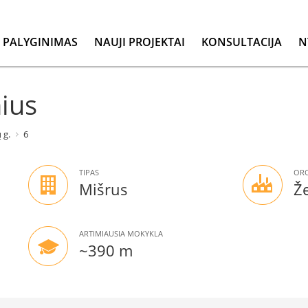
PALYGINIMAS
NAUJI PROJEKTAI
KONSULTACIJA
N
nius
 g.
6
TIPAS
ORO
Mišrus
Ž
ARTIMIAUSIA MOKYKLA
~390 m