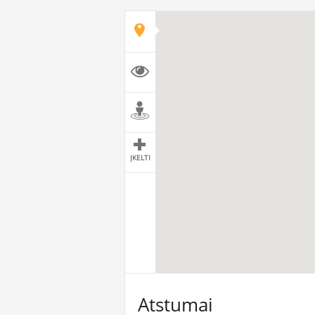
ĮKELTI
Atstumai