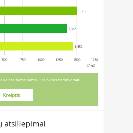
1,505
1,368
1,452
500
750
1000
1250
1500
1750
€/m2
apie kainas šiame name? Kreipkitės nemokamai
Kreiptis
 atsiliepimai