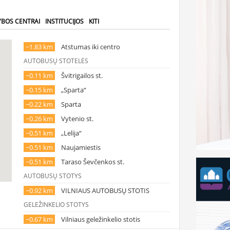
YBOS CENTRAI
INSTITUCIJOS
KITI
~1.83 km
Atstumas iki centro
AUTOBUSŲ STOTELĖS
~0.11 km
Švitrigailos st.
~0.15 km
„Sparta“
~0.22 km
Sparta
~0.26 km
Vytenio st.
~0.51 km
„Lelija“
~0.51 km
Naujamiestis
~0.51 km
Taraso Ševčenkos st.
AUTOBUSŲ STOTYS
~0.92 km
VILNIAUS AUTOBUSŲ STOTIS
GELEŽINKELIO STOTYS
~0.67 km
Vilniaus geležinkelio stotis