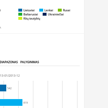
i
Lietuviai
Lenkai
Rusai
Baltarusiai
Ukrainiečiai
Kitų tautybių
.
 DIAPAZONAS
PALYGINIMAS
13-01/2013-12
542
819