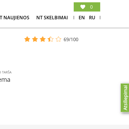
0
T NAUJIENOS
NT SKELBIMAI
EN
RU
69/100
 TARŠA
ema
Atsiliepimai