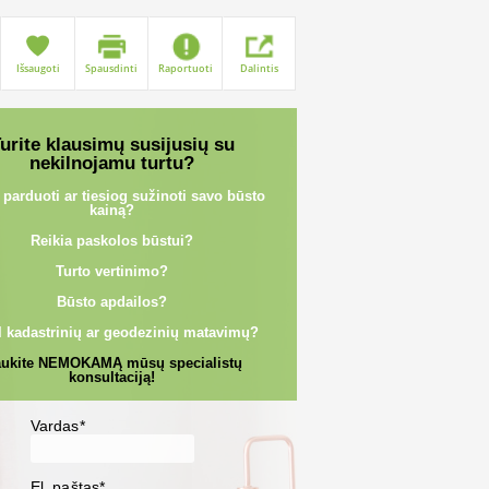
Išsaugoti
Spausdinti
Raportuoti
Dalintis
urite klausimų susijusių su
nekilnojamu turtu?
 parduoti ar tiesiog sužinoti savo būsto
kainą?
Reikia paskolos būstui?
Turto vertinimo?
Būsto apdailos?
l kadastrinių ar geodezinių matavimų?
ukite NEMOKAMĄ mūsų specialistų
konsultaciją!
Vardas*
El. paštas*