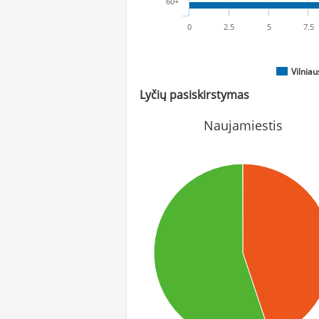
60+
0
2.5
5
7.5
Vilniau
Lyčių pasiskirstymas
Naujamiestis