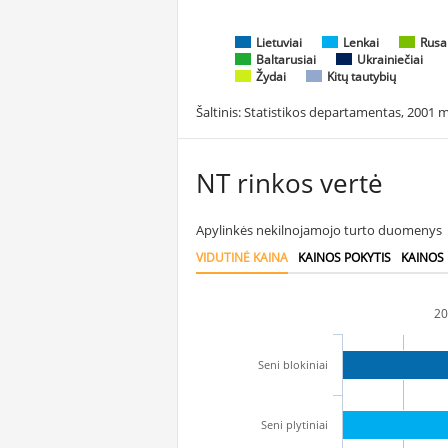
Lietuviai
Lenkai
Rusa
Baltarusiai
Ukrainiečiai
Žydai
Kitų tautybių
Šaltinis: Statistikos departamentas, 2001 m
NT rinkos vertė
Apylinkės nekilnojamojo turto duomenys
VIDUTINĖ KAINA
KAINOS POKYTIS
KAINOS
20
Seni blokiniai
Seni plytiniai