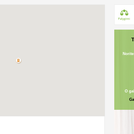
Palyginti
T
Norite
O ga
Ga