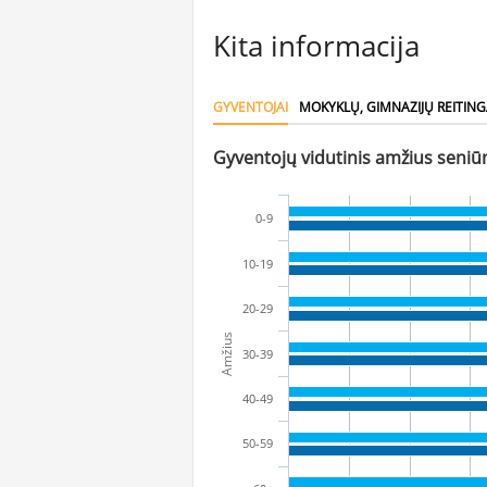
Kita informacija
GYVENTOJAI
MOKYKLŲ, GIMNAZIJŲ REITING
Gyventojų vidutinis amžius seniūn
0-9
10-19
20-29
Amžius
30-39
40-49
50-59