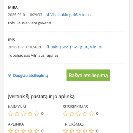
MIRA
Visalaukio g. 46, Vilnius
2026-03-01 18:29:33
tobuliausia vieta gyventi
IRIS
Balsių Sodų 1-oji g. 30, Vilnius
2016-10-13 10:56:26
Tobuliausias Vilniaus rajonas.
Rašyti atsiliepimą
Daugiau atsiliepimų
Įvertink šį pastatą ir jo aplinką
KAIMYNAI
SUSISIEKIMAS
0
0
APLINKA
TRIUKŠMAS
0
0