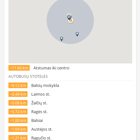
~11.66 km
Atstumas iki centro
AUTOBUSŲ STOTELĖS
~0.12 km
Balsių mokykla
~0.49 km
Laimos st.
~0.68 km
Žalčių st.
~0.72 km
Ragės st.
~1.00 km
Balsiai
~1.04 km
Austėjos st.
~1.21 km
Ragučio st.