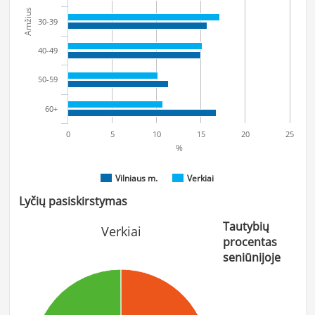
Amžius
30-39
40-49
50-59
60+
0
5
10
15
20
25
%
Vilniaus m.
Verkiai
Lyčių pasiskirstymas
Tautybių
Verkiai
procentas
seniūnijoje