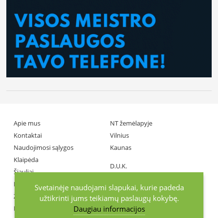
Apie mus
NT žemėlapyje
Kontaktai
Vilnius
Naudojimosi sąlygos
Kaunas
Klaipėda
D.U.K.
Šiauliai
Partneriai
Panevėžys
Svetainėje naudojami slapukai, kurie padeda
Žiniasklaida
užtikrinti jums teikiamų paslaugų kokybę.
Daugiau informacijos
Investuotojai
+370686 77737