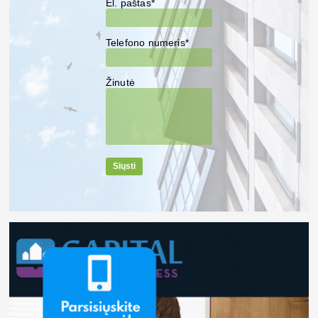
El. paštas*
Telefono numeris*
Žinutė
Siųsti