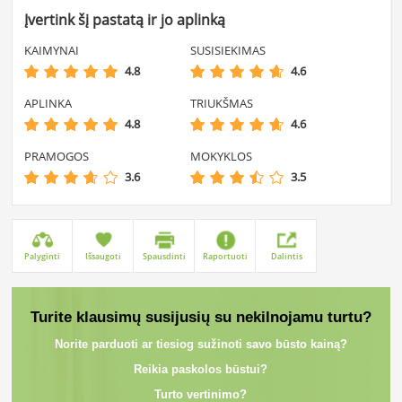
Įvertink šį pastatą ir jo aplinką
KAIMYNAI
SUSISIEKIMAS
4.8
4.6
APLINKA
TRIUKŠMAS
4.8
4.6
PRAMOGOS
MOKYKLOS
3.6
3.5
Palyginti
Išsaugoti
Spausdinti
Raportuoti
Dalintis
Turite klausimų susijusių su nekilnojamu turtu?
Norite parduoti ar tiesiog sužinoti savo būsto kainą?
Reikia paskolos būstui?
Turto vertinimo?