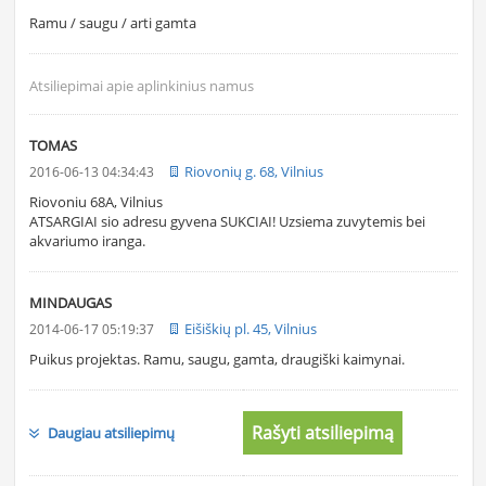
Ramu / saugu / arti gamta
Atsiliepimai apie aplinkinius namus
TOMAS
Riovonių g. 68, Vilnius
2016-06-13 04:34:43
Riovoniu 68A, Vilnius
ATSARGIAI sio adresu gyvena SUKCIAI! Uzsiema zuvytemis bei
akvariumo iranga.
MINDAUGAS
Eišiškių pl. 45, Vilnius
2014-06-17 05:19:37
Puikus projektas. Ramu, saugu, gamta, draugiški kaimynai.
Rašyti atsiliepimą
Daugiau atsiliepimų