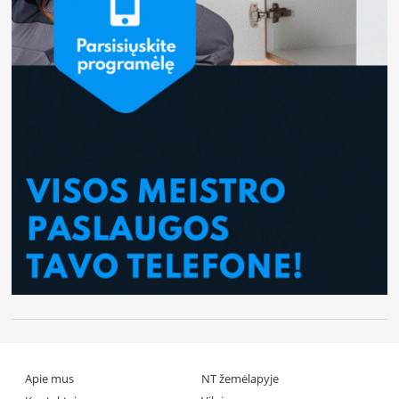
Apie mus
NT žemėlapyje