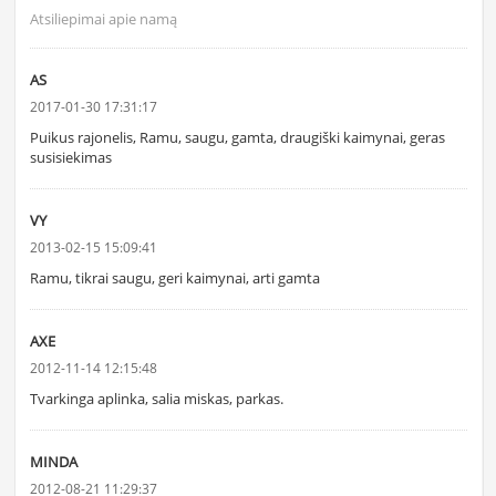
Atsiliepimai apie namą
AS
2017-01-30 17:31:17
Puikus rajonelis, Ramu, saugu, gamta, draugiški kaimynai, geras
susisiekimas
VY
2013-02-15 15:09:41
Ramu, tikrai saugu, geri kaimynai, arti gamta
AXE
2012-11-14 12:15:48
Tvarkinga aplinka, salia miskas, parkas.
MINDA
2012-08-21 11:29:37