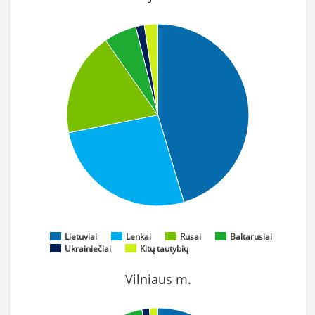
Lietuviai
Lenkai
Rusai
Baltarusiai
Ukrainiečiai
Kitų tautybių
Vilniaus m.