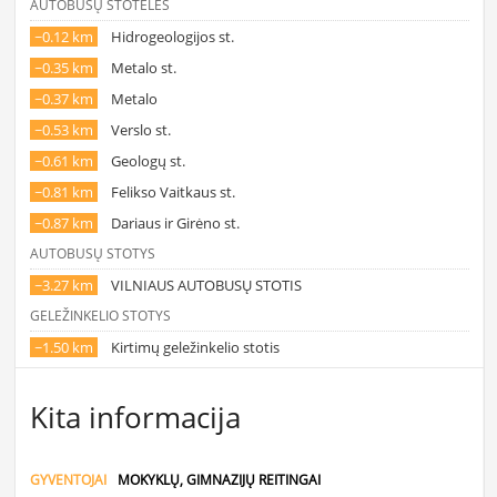
AUTOBUSŲ STOTELĖS
~0.12 km
Hidrogeologijos st.
~0.35 km
Metalo st.
~0.37 km
Metalo
~0.53 km
Verslo st.
~0.61 km
Geologų st.
~0.81 km
Felikso Vaitkaus st.
~0.87 km
Dariaus ir Girėno st.
AUTOBUSŲ STOTYS
~3.27 km
VILNIAUS AUTOBUSŲ STOTIS
GELEŽINKELIO STOTYS
~1.50 km
Kirtimų geležinkelio stotis
Kita informacija
GYVENTOJAI
MOKYKLŲ, GIMNAZIJŲ REITINGAI