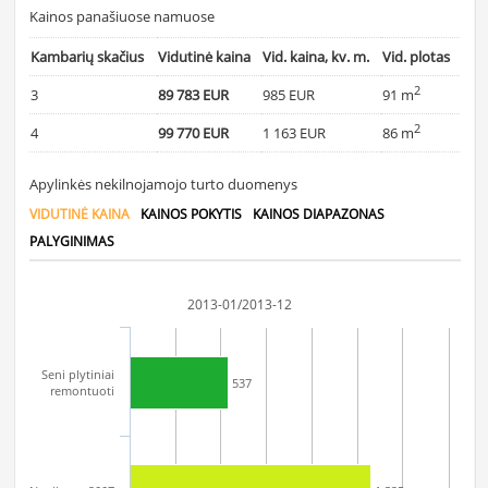
Kainos panašiuose namuose
Kambarių skačius
Vidutinė kaina
Vid. kaina, kv. m.
Vid. plotas
2
3
89 783 EUR
985 EUR
91 m
2
4
99 770 EUR
1 163 EUR
86 m
Apylinkės nekilnojamojo turto duomenys
VIDUTINĖ KAINA
KAINOS POKYTIS
KAINOS DIAPAZONAS
PALYGINIMAS
2013-01/2013-12
Seni plytiniai
537
remontuoti