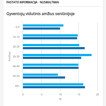
PASTATO INFORMACIJA
NUSIKALTIMAI
Gyventojų vidutinis amžius seniūnijoje
0-9
10-19
20-29
Amžius
30-39
40-49
50-59
60+
0
5
10
15
20
%