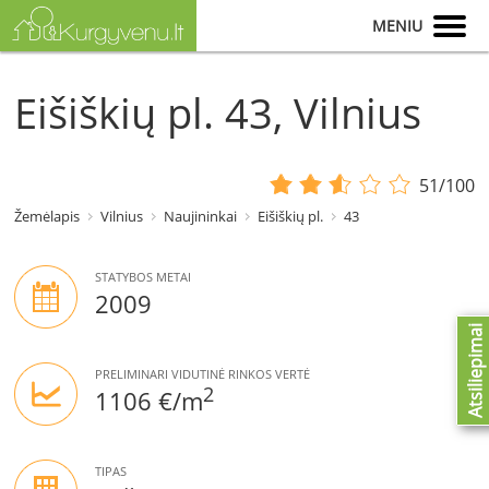
MENIU
Eišiškių pl. 43, Vilnius
51/100
Žemėlapis
Vilnius
Naujininkai
Eišiškių pl.
43
STATYBOS METAI
2009
Atsiliepimai
PRELIMINARI VIDUTINĖ RINKOS VERTĖ
2
1106 €/m
TIPAS