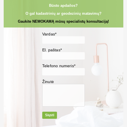
Būsto apdailos?
O gal kadastrinių ar geodezinių matavimų?
Gaukite NEMOKAMĄ mūsų specialistų konsultaciją!
Vardas*
El. paštas*
Telefono numeris*
Žinutė
Siųsti