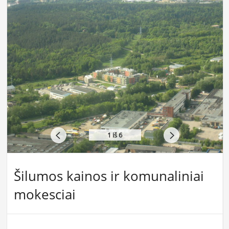
1
iš 6
Šilumos kainos ir komunaliniai
mokesciai