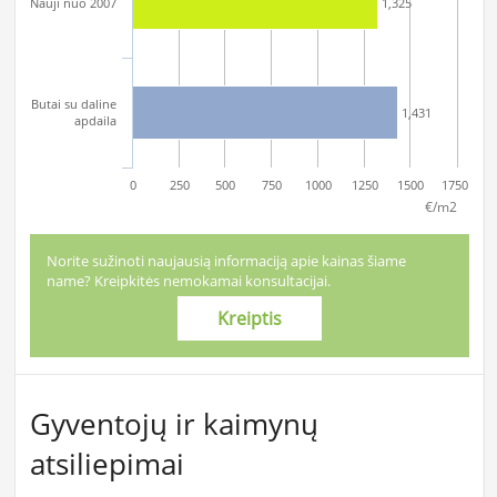
Nauji nuo 2007
1,325
Butai su daline
1,431
apdaila
0
250
500
750
1000
1250
1500
1750
€/m2
Norite sužinoti naujausią informaciją apie kainas šiame
name? Kreipkitės nemokamai konsultacijai.
Kreiptis
Gyventojų ir kaimynų
atsiliepimai