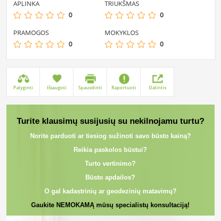
APLINKA
TRIUKŠMAS
0
0
PRAMOGOS
MOKYKLOS
0
0
Palyginti
Išsaugoti
Spausdinti
Raportuoti
Dalintis
Turite klausimų susijusių su nekilnojamu turtu?
Norite parduoti ar tiesiog sužinoti savo būsto kainą?
Reikia paskolos būstui?
Turto vertinimo?
Būsto apdailos?
O gal kadastrinių ar geodezinių matavimų?
Gaukite NEMOKAMĄ mūsų specialistų konsultaciją!