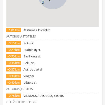
~1.01 km
Atstumas iki centro
AUTOBUSŲ STOTELĖS
~0.15 km
Rotušė
~0.29 km
Rūdninkų st.
~0.30 km
Bazilijonų st.
~0.36 km
Gėlių st.
~0.37 km
Aušros vartai
~0.39 km
Vingriai
~0.49 km
Užupio st.
AUTOBUSŲ STOTYS
~0.76 km
VILNIAUS AUTOBUSŲ STOTIS
GELEŽINKELIO STOTYS