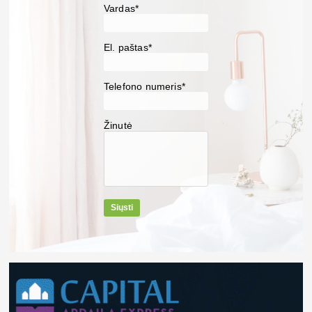
Vardas*
El. paštas*
Telefono numeris*
Žinutė
Siųsti