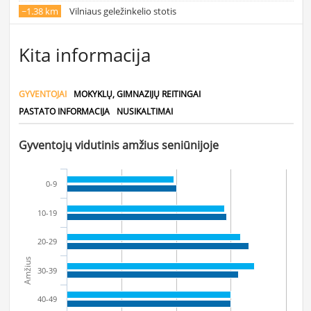
~1.38 km
Vilniaus geležinkelio stotis
Kita informacija
GYVENTOJAI
MOKYKLŲ, GIMNAZIJŲ REITINGAI
PASTATO INFORMACIJA
NUSIKALTIMAI
Gyventojų vidutinis amžius seniūnijoje
0-9
10-19
20-29
Amžius
30-39
40-49