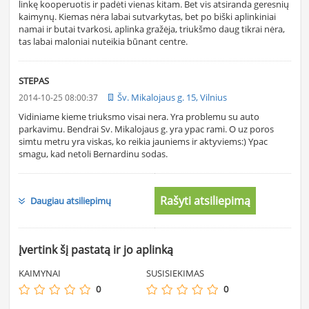
linkę kooperuotis ir padėti vienas kitam. Bet vis atsiranda geresnių
kaimynų. Kiemas nėra labai sutvarkytas, bet po biški aplinkiniai
namai ir butai tvarkosi, aplinka gražėja, triukšmo daug tikrai nėra,
tas labai maloniai nuteikia būnant centre.
STEPAS
Šv. Mikalojaus g. 15, Vilnius
2014-10-25 08:00:37
Vidiniame kieme triuksmo visai nera. Yra problemu su auto
parkavimu. Bendrai Sv. Mikalojaus g. yra ypac rami. O uz poros
simtu metru yra viskas, ko reikia jauniems ir aktyviems:) Ypac
smagu, kad netoli Bernardinu sodas.
Rašyti atsiliepimą
Daugiau atsiliepimų
Įvertink šį pastatą ir jo aplinką
KAIMYNAI
SUSISIEKIMAS
0
0