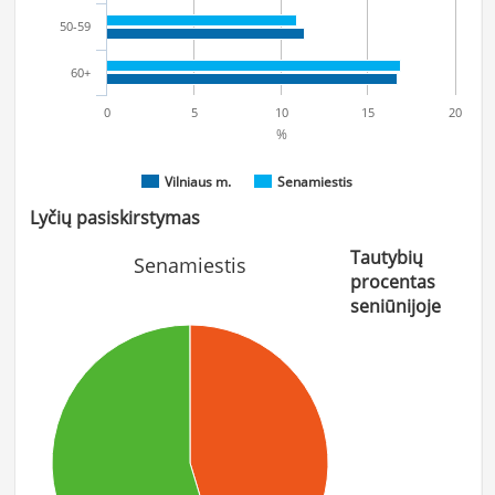
50-59
60+
0
5
10
15
20
%
Vilniaus m.
Senamiestis
Lyčių pasiskirstymas
Tautybių
Senamiestis
procentas
seniūnijoje