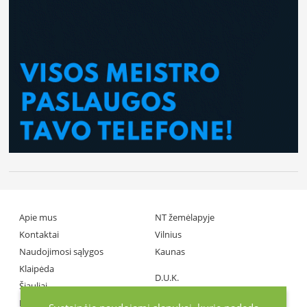
Apie mus
NT žemėlapyje
Kontaktai
Vilnius
Naudojimosi sąlygos
Kaunas
Klaipėda
D.U.K.
Šiauliai
Partneriai
Panevėžys