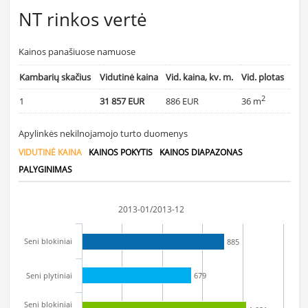
NT rinkos vertė
Kainos panašiuose namuose
Kambarių skačius
Vidutinė kaina
Vid. kaina, kv. m.
Vid. plotas
2
1
31 857 EUR
886 EUR
36 m
Apylinkės nekilnojamojo turto duomenys
VIDUTINĖ KAINA
KAINOS POKYTIS
KAINOS DIAPAZONAS
PALYGINIMAS
2013-01/2013-12
Seni blokiniai
885
Seni plytiniai
679
Seni blokiniai