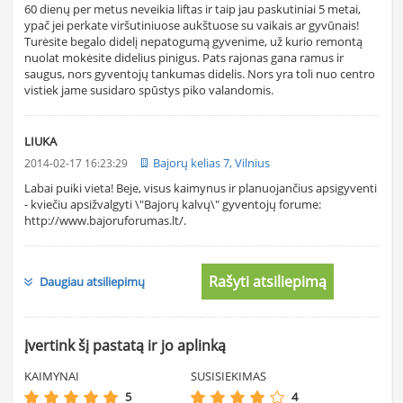
60 dienų per metus neveikia liftas ir taip jau paskutiniai 5 metai,
ypač jei perkate viršutiniuose aukštuose su vaikais ar gyvūnais!
Turėsite begalo didelį nepatogumą gyvenime, už kurio remontą
nuolat mokėsite didelius pinigus. Pats rajonas gana ramus ir
saugus, nors gyventojų tankumas didelis. Nors yra toli nuo centro
vistiek jame susidaro spūstys piko valandomis.
LIUKA
Bajorų kelias 7, Vilnius
2014-02-17 16:23:29
Labai puiki vieta! Beje, visus kaimynus ir planuojančius apsigyventi
- kviečiu apsižvalgyti \"Bajorų kalvų\" gyventojų forume:
http://www.bajoruforumas.lt/.
Rašyti atsiliepimą
Daugiau atsiliepimų
Įvertink šį pastatą ir jo aplinką
KAIMYNAI
SUSISIEKIMAS
5
4