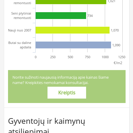
1,021
remontuoti
Seni plytiniai
734
remontuoti
Nauji nuo 2007
1,070
Butai su daline
1,090
apdaila
0
250
500
750
1000
1250
€/m2
Norite sužinoti naujausią informaciją apie kainas šiame
name? Kreipkitės nemokamai konsultacijai.
Kreiptis
Gyventojų ir kaimynų
atsiliepimai