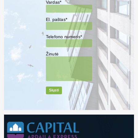
Vardas*
El. paštas*
Telefono numeris*
Žinutė
Siųsti