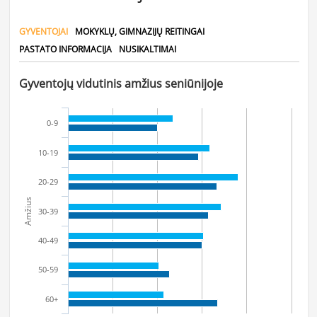
GYVENTOJAI
MOKYKLŲ, GIMNAZIJŲ REITINGAI
PASTATO INFORMACIJA
NUSIKALTIMAI
Gyventojų vidutinis amžius seniūnijoje
0-9
10-19
20-29
Amžius
30-39
40-49
50-59
60+