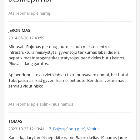
Atsiliepimai apie namą
JERONIMAS
2014-05-20 17:43:59
Minusai - Rajonas per daug nutoles nuo miesto centro,
infrastruktura neisvystyta, gyventoju tankumas labai didelis,
nepatikimas ir arogantiskas statytojas, per dideles butu kainos.
Pliusai - daug gamtos.
Apibendrinus tokia vieta labiau tiktu nuosavam namui, bet butui.
Toks jausmas, kad gyveni kaime, bet bute. Bendras ivertinimas -
zemiau vidutinisko.
Atsiliepimai apie aplinkinius namus
TOMAS
Bajorų Sodų g. 19, Vilnius
2023-10-23 12:13:41
Kad ir ką darytumėt nepirkite namo Bajorų kelias 19 name, jame