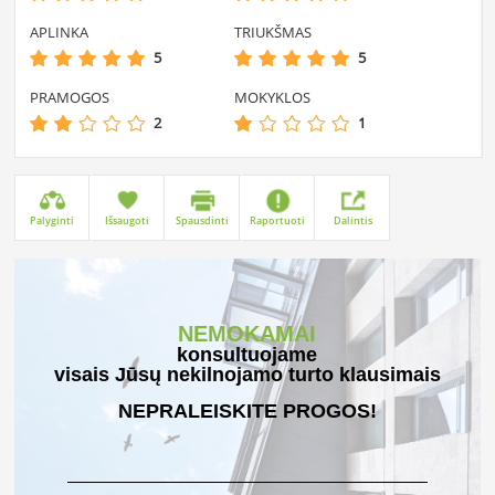
APLINKA
TRIUKŠMAS
5
5
PRAMOGOS
MOKYKLOS
2
1
Palyginti
Išsaugoti
Spausdinti
Raportuoti
Dalintis
NEMOKAMAI
konsultuojame
visais Jūsų nekilnojamo turto klausimais
NEPRALEISKITE PROGOS!