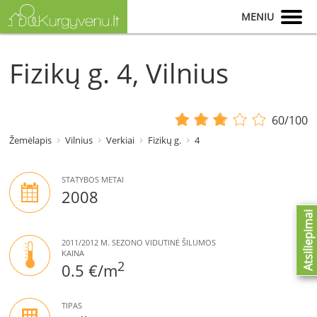
MENIU
Fizikų g. 4, Vilnius
60/100
Žemėlapis
Vilnius
Verkiai
Fizikų g.
4
STATYBOS METAI
2008
Atsiliepimai
2011/2012 M. SEZONO VIDUTINĖ ŠILUMOS
KAINA
2
0.5 €/m
TIPAS