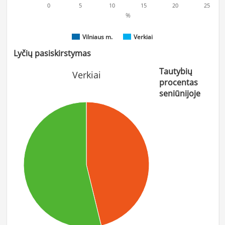
0
5
10
15
20
25
%
Vilniaus m.
Verkiai
Lyčių pasiskirstymas
Tautybių
Verkiai
procentas
seniūnijoje