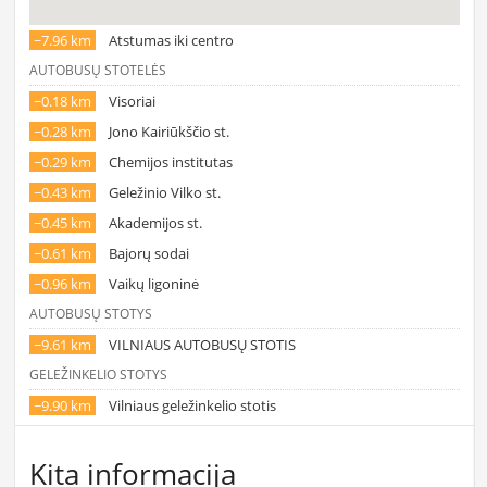
~7.96 km
Atstumas iki centro
AUTOBUSŲ STOTELĖS
~0.18 km
Visoriai
~0.28 km
Jono Kairiūkščio st.
~0.29 km
Chemijos institutas
~0.43 km
Geležinio Vilko st.
~0.45 km
Akademijos st.
~0.61 km
Bajorų sodai
~0.96 km
Vaikų ligoninė
AUTOBUSŲ STOTYS
~9.61 km
VILNIAUS AUTOBUSŲ STOTIS
GELEŽINKELIO STOTYS
~9.90 km
Vilniaus geležinkelio stotis
Kita informacija