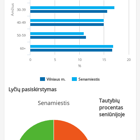
Amžius
30-39
40-49
50-59
60+
0
5
10
15
20
%
Vilniaus m.
Senamiestis
Lyčių pasiskirstymas
Tautybių
Senamiestis
procentas
seniūnijoje