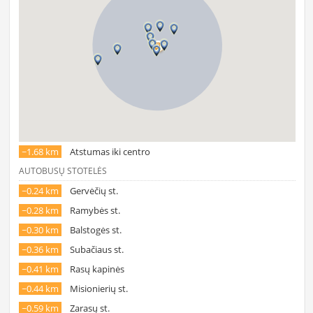
~1.68 km
Atstumas iki centro
AUTOBUSŲ STOTELĖS
~0.24 km
Gervėčių st.
~0.28 km
Ramybės st.
~0.30 km
Balstogės st.
~0.36 km
Subačiaus st.
~0.41 km
Rasų kapinės
~0.44 km
Misionierių st.
~0.59 km
Zarasų st.