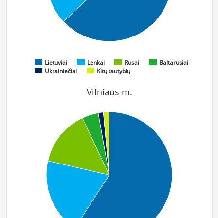
Lietuviai
Lenkai
Rusai
Baltarusiai
Ukrainiečiai
Kitų tautybių
Vilniaus m.