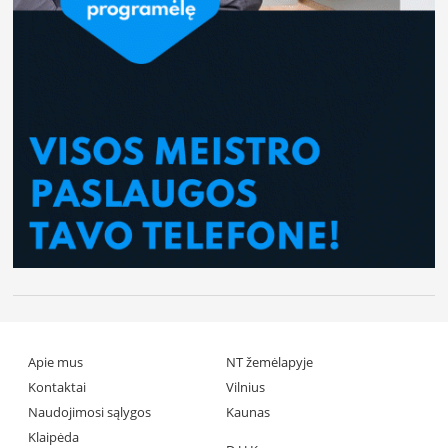
Apie mus
NT žemėlapyje
Kontaktai
Vilnius
Naudojimosi sąlygos
Kaunas
Klaipėda