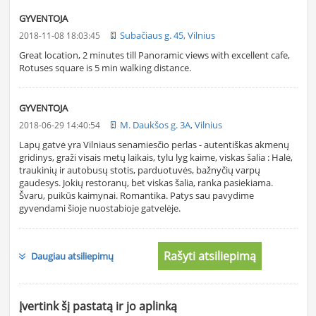
GYVENTOJA
Subačiaus g. 45, Vilnius
2018-11-08 18:03:45
Great location, 2 minutes till Panoramic views with excellent cafe,
Rotuses square is 5 min walking distance.
GYVENTOJA
M. Daukšos g. 3A, Vilnius
2018-06-29 14:40:54
Lapų gatvė yra Vilniaus senamiesčio perlas - autentiškas akmenų
gridinys, graži visais metų laikais, tylu lyg kaime, viskas šalia : Halė,
traukinių ir autobusų stotis, parduotuvės, bažnyčių varpų
gaudesys. Jokių restoranų, bet viskas šalia, ranka pasiekiama.
Švaru, puikūs kaimynai. Romantika. Patys sau pavydime
gyvendami šioje nuostabioje gatvelėje.
Rašyti atsiliepimą
Daugiau atsiliepimų
Įvertink šį pastatą ir jo aplinką