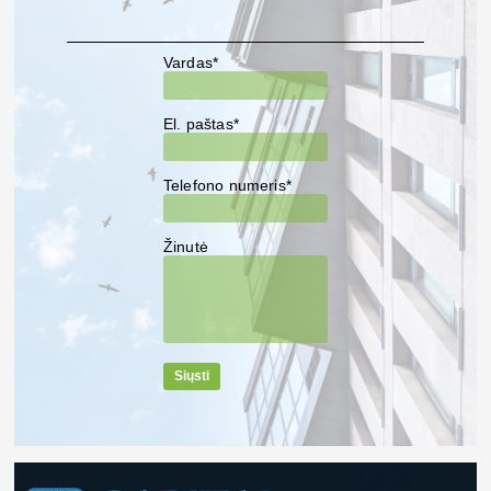
Vardas*
El. paštas*
Telefono numeris*
Žinutė
Siųsti