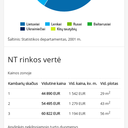
Lietuviai
Lenkai
Rusai
Baltarusiai
Ukrainiečiai
Kitų tautybių
Šaltinis: Statistikos departamentas, 2001 m.
NT rinkos vertė
Kainos zonoje
Kambarių skačius
Vidutinė kaina
Vid. kaina, kv. m.
Vid. plotas
2
1
44 890 EUR
1 542 EUR
29 m
2
2
54 495 EUR
1 279 EUR
43 m
2
3
60 822 EUR
1 194 EUR
56 m
Apylinkės nekilnojamojo turto duomenys