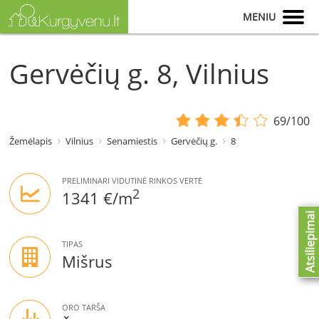
MENIU
Gervėčių g. 8, Vilnius
69/100
Žemėlapis
Vilnius
Senamiestis
Gervėčių g.
8
PRELIMINARI VIDUTINĖ RINKOS VERTĖ
2
1341 €/m
Atsiliepimai
TIPAS
Mišrus
ORO TARŠA