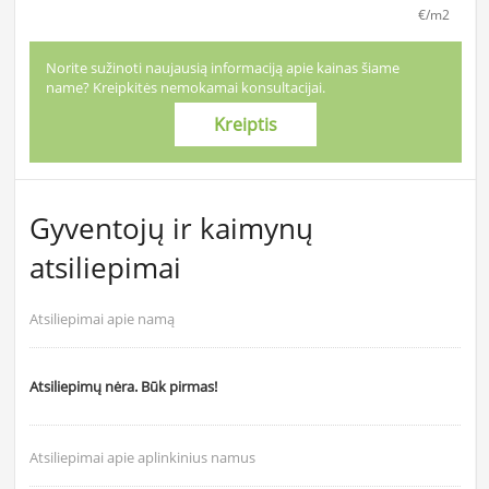
€/m2
Norite sužinoti naujausią informaciją apie kainas šiame
name? Kreipkitės nemokamai konsultacijai.
Kreiptis
Gyventojų ir kaimynų
atsiliepimai
Atsiliepimai apie namą
Atsiliepimų nėra. Būk pirmas!
Atsiliepimai apie aplinkinius namus