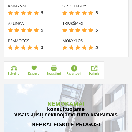
KAIMYNAI
SUSISIEKIMAS
5
5
APLINKA
TRIUKŠMAS
5
5
PRAMOGOS
MOKYKLOS
5
5
Palyginti
Išsaugoti
Spausdinti
Raportuoti
Dalintis
NEMOKAMAI
konsultuojame
visais Jūsų nekilnojamo turto klausimais
NEPRALEISKITE PROGOS!