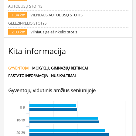
AUTOBUSŲ STOTYS
~1.34 km
VILNIAUS AUTOBUSŲ STOTIS
GELEŽINKELIO STOTYS
~2.03 km
Vilniaus geležinkelio stotis
Kita informacija
GYVENTOJAI
MOKYKLŲ, GIMNAZIJŲ REITINGAI
PASTATO INFORMACIJA
NUSIKALTIMAI
Gyventojų vidutinis amžius seniūnijoje
0-9
10-19
20-29