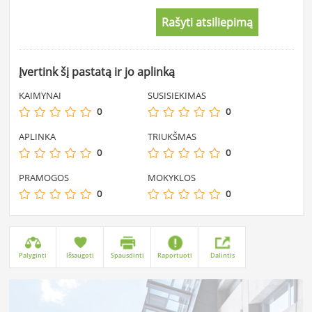
Rašyti atsiliepimą
Įvertink šį pastatą ir jo aplinką
KAIMYNAI
SUSISIEKIMAS
0
0
APLINKA
TRIUKŠMAS
0
0
PRAMOGOS
MOKYKLOS
0
0
Palyginti
Išsaugoti
Spausdinti
Raportuoti
Dalintis