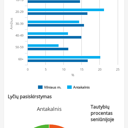
20-29
Amžius
30-39
40-49
50-59
60+
0
5
10
15
20
25
%
Vilniaus m.
Antakalnis
Lyčių pasiskirstymas
Tautybių
Antakalnis
procentas
seniūnijoje