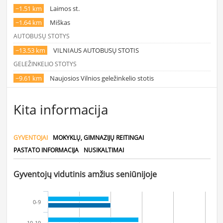
~1.51 km
Laimos st.
~1.64 km
Miškas
AUTOBUSŲ STOTYS
~13.53 km
VILNIAUS AUTOBUSŲ STOTIS
GELEŽINKELIO STOTYS
~9.61 km
Naujosios Vilnios geležinkelio stotis
Kita informacija
GYVENTOJAI
MOKYKLŲ, GIMNAZIJŲ REITINGAI
PASTATO INFORMACIJA
NUSIKALTIMAI
Gyventojų vidutinis amžius seniūnijoje
0-9
10-19