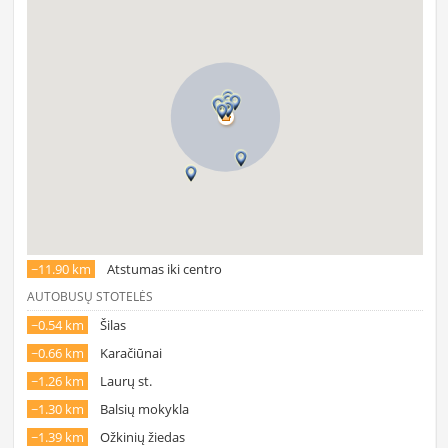
~11.90 km
Atstumas iki centro
AUTOBUSŲ STOTELĖS
~0.54 km
Šilas
~0.66 km
Karačiūnai
~1.26 km
Laurų st.
~1.30 km
Balsių mokykla
~1.39 km
Ožkinių žiedas