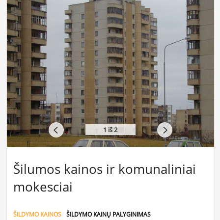
1
iš 2
Šilumos kainos ir komunaliniai
mokesciai
ŠILDYMO KAINOS
ŠILDYMO KAINŲ PALYGINIMAS