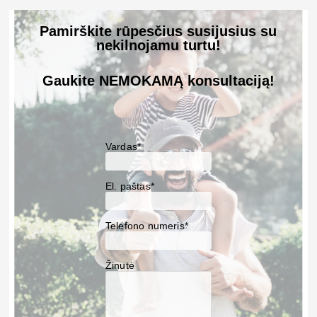
Pamirškite rūpesčius susijusius su
nekilnojamu turtu!
Gaukite NEMOKAMĄ konsultaciją!
Vardas*
El. paštas*
Telefono numeris*
Žinutė