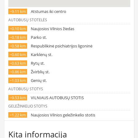
~9.11 km
Atstumas iki centro
AUTOBUSŲ STOTELĖS
~0.10 km
Naujosios Vilnios žiedas
~0.18 km
Parko st.
~0.58 km
Respublikinė psichiatrijos ligoninė
~0.60 km
Karklėnų st.
~0.63 km
Rytų st.
~0.86 km
Žvirblių st.
~1.03 km
Genių st.
AUTOBUSŲ STOTYS
~9.53 km
VILNIAUS AUTOBUSŲ STOTIS
GELEŽINKELIO STOTYS
~1.22 km
Naujosios Vilnios geležinkelio stotis
Kita informacija