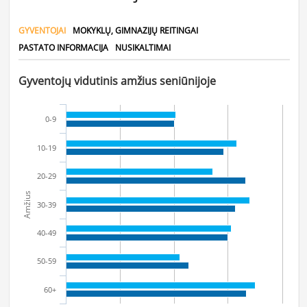
GYVENTOJAI
MOKYKLŲ, GIMNAZIJŲ REITINGAI
PASTATO INFORMACIJA
NUSIKALTIMAI
Gyventojų vidutinis amžius seniūnijoje
0-9
10-19
20-29
Amžius
30-39
40-49
50-59
60+