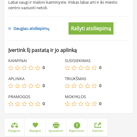
Labai saugi ir maloni kaiminyste. Viskas labai arti ir iki miesto
centro vaziuoti netoli.
Rašyti atsiliepimą
Daugiau atsiliepimų
Įvertink šį pastatą ir jo aplinką
KAIMYNAI
SUSISIEKIMAS
0
0
APLINKA
TRIUKŠMAS
0
0
PRAMOGOS
MOKYKLOS
0
0
Palyginti
Išsaugoti
Spausdinti
Raportuoti
Dalintis