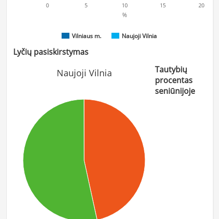
0
5
10
15
20
%
Vilniaus m.
Naujoji Vilnia
Lyčių pasiskirstymas
Tautybių
Naujoji Vilnia
procentas
seniūnijoje