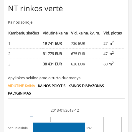
NT rinkos vertė
Kainos zonoje
Kambarių skačius
Vidutinė kaina
Vid. kaina, kv. m.
Vid. plotas
2
1
19 741 EUR
736 EUR
27 m
2
2
31 779 EUR
675 EUR
47 m
2
3
38 431 EUR
636 EUR
60 m
Apylinkės nekilnojamojo turto duomenys
VIDUTINĖ KAINA
KAINOS POKYTIS
KAINOS DIAPAZONAS
PALYGINIMAS
2013-01/2013-12
Seni blokiniai
592