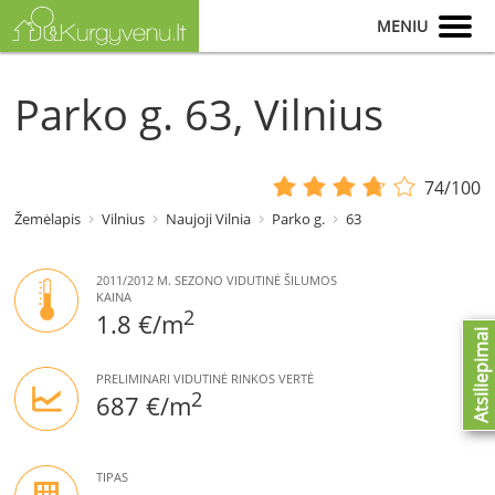
MENIU
Parko g. 63, Vilnius
74/100
Žemėlapis
Vilnius
Naujoji Vilnia
Parko g.
63
2011/2012 M. SEZONO VIDUTINĖ ŠILUMOS
KAINA
2
1.8 €/m
Atsiliepimai
PRELIMINARI VIDUTINĖ RINKOS VERTĖ
2
687 €/m
TIPAS