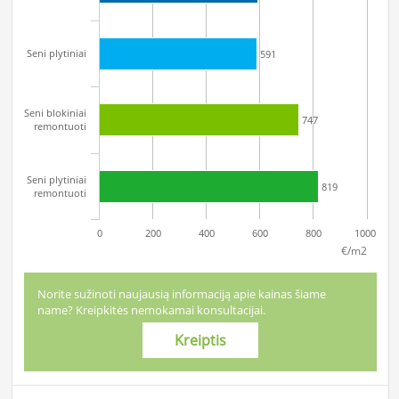
Seni plytiniai
591
Seni blokiniai
747
remontuoti
Seni plytiniai
819
remontuoti
0
200
400
600
800
1000
€/m2
Norite sužinoti naujausią informaciją apie kainas šiame
name? Kreipkitės nemokamai konsultacijai.
Kreiptis