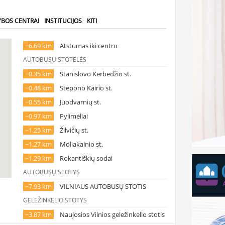
YBOS CENTRAI
INSTITUCIJOS
KITI
~6.69 km
Atstumas iki centro
AUTOBUSŲ STOTELĖS
~0.35 km
Stanislovo Kerbedžio st.
~0.48 km
Stepono Kairio st.
~0.55 km
Juodvarnių st.
~0.97 km
Pylimėliai
~1.25 km
Žilvičių st.
~1.27 km
Moliakalnio st.
~1.29 km
Rokantiškių sodai
AUTOBUSŲ STOTYS
~7.93 km
VILNIAUS AUTOBUSŲ STOTIS
GELEŽINKELIO STOTYS
~3.87 km
Naujosios Vilnios geležinkelio stotis