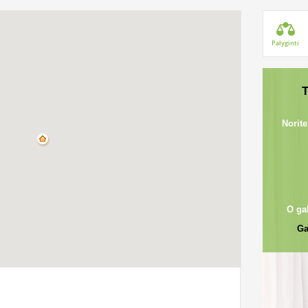
Palyginti
T
Norite
O ga
Ga