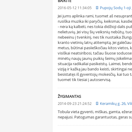
BAIKITE
Pupojų Sodų 1-oji g
2016-05-12 11:34:05
Jei jums aplinka rami, tuomet aš nesuprant
rusiška muzika iki paryčių, keiksmai, kasdie
- nėra ką kalbėti, nes tokia didžioji dalis pu
nelietuvių. Jei visų šių veiksnių nebūtų, tu
nebeeinu į tvenkinį, nes tik nuotaika žlung
kranto vietinių latrų atitemptą. Jei galėčiau 
metus, būtinai pasiieškočiau kitos vietos
visiškai neatsiribosi, tačiau šiuose soduose 
minėtų naujų jaunų puikių šeimų įsikėlimas
situacija radikaliai pasikeistų. Laimei, ben
viziją ir kažką jau bando keisti, skirtingai n
besistatęs iš gyventojų mokesčių, kai tuo ta
tuomet tik tiesiai į autoservisą.
ŽYGIMANTAS
Keramikų g. 26, Vi
2014-09-23 21:24:52
Tobula vieta gyventi, miškas, gamta, ežer
nepajusi. Patogumas garantuotas, geras su