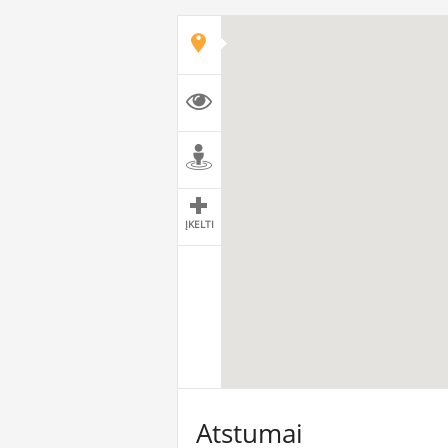
ĮKELTI
Atstumai