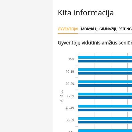
Kita informacija
GYVENTOJAI
MOKYKLŲ, GIMNAZIJŲ REITING
Gyventojų vidutinis amžius seniūn
0-9
10-19
20-29
Amžius
30-39
40-49
50-59