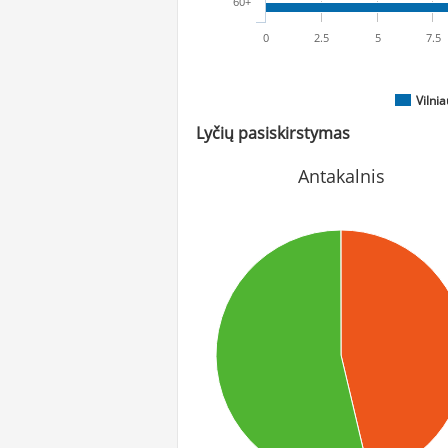
60+
0
2.5
5
7.5
Vilni
Lyčių pasiskirstymas
Antakalnis