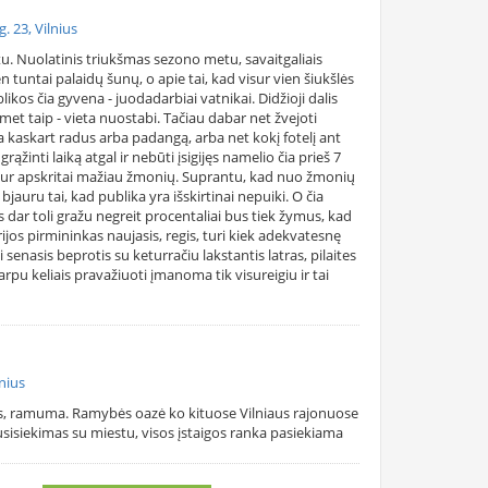
. 23, Vilnius
u. Nuolatinis triukšmas sezono metu, savaitgaliais
n tuntai palaidų šunų, o apie tai, kad visur vien šiukšlės
blikos čia gyvena - juodadarbiai vatnikai. Didžioji dalis
omet taip - vieta nuostabi. Tačiau dabar net žvejoti
a kaskart radus arba padangą, arba net kokį fotelį ant
grąžinti laiką atgal ir nebūti įsigijęs namelio čia prieš 7
, kur apskritai mažiau žmonių. Suprantu, kad nuo žmonių
bjauru tai, kad publika yra išskirtinai nepuiki. O čia
 dar toli gražu negreit procentaliai bus tiek žymus, kad
drijos pirmininkas naujasis, regis, turi kiek adekvatesnę
ei senasis beprotis su keturračiu lakstantis latras, pilaites
rpu keliais pravažiuoti įmanoma tik visureigiu ir tai
lnius
as, ramuma. Ramybės oazė ko kituose Vilniaus rajonuose
sisiekimas su miestu, visos įstaigos ranka pasiekiama