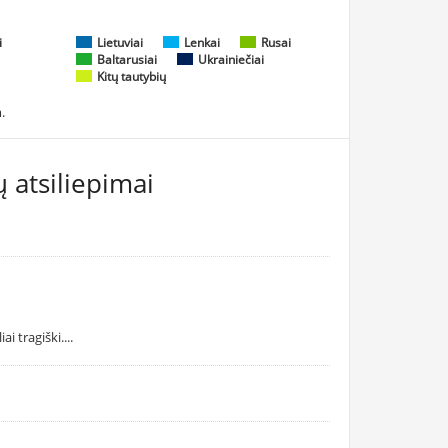
i
Lietuviai
Lenkai
Rusai
Baltarusiai
Ukrainiečiai
Kitų tautybių
.
 atsiliepimai
i tragiški....