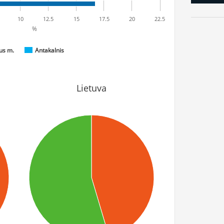
10
12.5
15
17.5
20
22.5
%
aus m.
Antakalnis
Lietuva