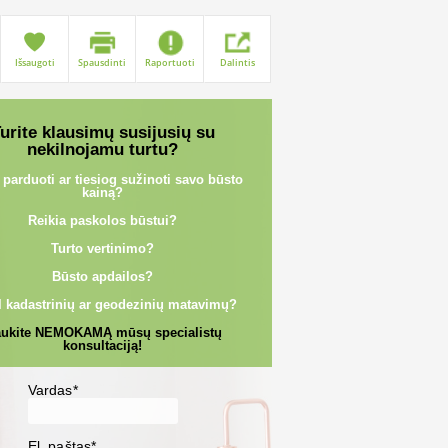
Išsaugoti
Spausdinti
Raportuoti
Dalintis
urite klausimų susijusių su
nekilnojamu turtu?
 parduoti ar tiesiog sužinoti savo būsto
kainą?
Reikia paskolos būstui?
Turto vertinimo?
Būsto apdailos?
l kadastrinių ar geodezinių matavimų?
ukite NEMOKAMĄ mūsų specialistų
konsultaciją!
Vardas*
El. paštas*