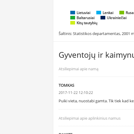
Lietuviai
Lenkai
Rusa
Baltarusiai
Ukrainiečiai
Kitų tautybių
Šaltinis: Statistikos departamentas, 2001 m
Gyventojų ir kaimynų
Atsiliepimai apie namą
TOMKAS
2017-11-22 12:10:22
Puiki vieta, nuostabi gamta. Tik tiek kad kelia
Atsiliepimai apie aplinkinius namus