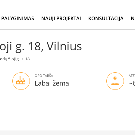
PALYGINIMAS
NAUJI PROJEKTAI
KONSULTACIJA
N
i g. 18, Vilnius
dų 5-oji g.
18
ORO TARŠA
ATS
Labai žema
~