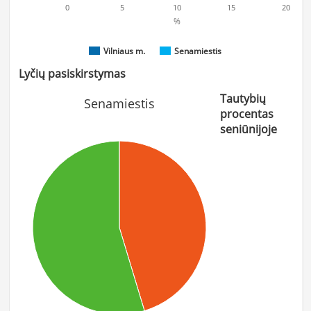
0
5
10
15
20
%
Vilniaus m.
Senamiestis
Lyčių pasiskirstymas
Tautybių
Senamiestis
procentas
seniūnijoje