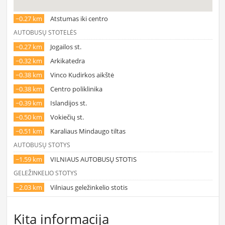
~0.27 km
Atstumas iki centro
AUTOBUSŲ STOTELĖS
~0.27 km
Jogailos st.
~0.32 km
Arkikatedra
~0.38 km
Vinco Kudirkos aikštė
~0.38 km
Centro poliklinika
~0.39 km
Islandijos st.
~0.50 km
Vokiečių st.
~0.51 km
Karaliaus Mindaugo tiltas
AUTOBUSŲ STOTYS
~1.59 km
VILNIAUS AUTOBUSŲ STOTIS
GELEŽINKELIO STOTYS
~2.03 km
Vilniaus geležinkelio stotis
Kita informacija