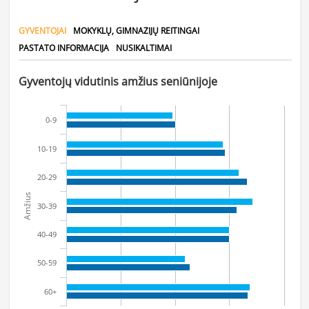
GYVENTOJAI
MOKYKLŲ, GIMNAZIJŲ REITINGAI
PASTATO INFORMACIJA
NUSIKALTIMAI
Gyventojų vidutinis amžius seniūnijoje
0-9
10-19
20-29
Amžius
30-39
40-49
50-59
60+