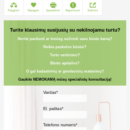
Palyginti
Išsaugoti
Spausdinti
Raportuoti
Dalintis
Turite klausimų susijusių su nekilnojamu turtu?
Norite parduoti ar tiesiog sužinoti savo būsto kainą?
Reikia paskolos būstui?
Turto vertinimo?
Būsto apdailos?
O gal kadastrinių ar geodezinių matavimų?
Gaukite NEMOKAMĄ mūsų specialistų konsultaciją!
Vardas*
El. paštas*
Telefono numeris*