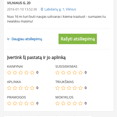
VILNIAUS G. 20
Labdarių g. 1, Vilnius
2016-01-10 13:52:36
Nuo 16 m turi buti naujas uztvaras i kiema ivaziuot - sumazes tu
neaiskiu masinu!
Rašyti atsiliepimą
Daugiau atsiliepimų
Įvertink šį pastatą ir jo aplinką
KAIMYNAI
SUSISIEKIMAS
0
0
APLINKA
TRIUKŠMAS
0
0
PRAMOGOS
MOKYKLOS
0
0