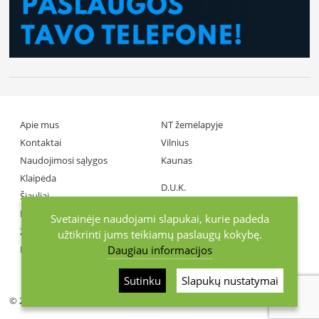
Apie mus
NT žemėlapyje
Kontaktai
Vilnius
Naudojimosi sąlygos
Kaunas
Klaipėda
D.U.K.
Šiauliai
Partneriai
Panevėžys
Svetainėje naudojami slapukai, kurie padeda
Žiniasklaida
užtikrinti jums teikiamų paslaugų kokybę.
Daugiau informacijos
Investuotojai
+370686 77737
Sutinku
Slapukų nustatymai
© 2026 KurGyvenu.lt