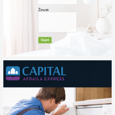
Žinutė
Siųsti