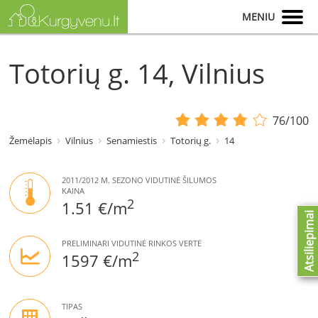
MENIU
Totorių g. 14, Vilnius
76/100
Žemėlapis
Vilnius
Senamiestis
Totorių g.
14
2011/2012 M. SEZONO VIDUTINĖ ŠILUMOS
KAINA
2
1.51 €/m
Atsiliepimai
PRELIMINARI VIDUTINĖ RINKOS VERTĖ
2
1597 €/m
TIPAS