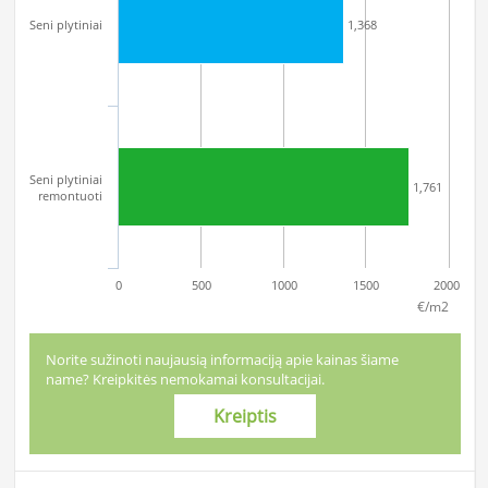
Seni plytiniai
1,368
Seni plytiniai
1,761
remontuoti
0
500
1000
1500
2000
€/m2
Norite sužinoti naujausią informaciją apie kainas šiame
name? Kreipkitės nemokamai konsultacijai.
Kreiptis