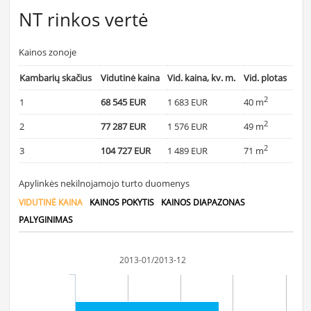
NT rinkos vertė
Kainos zonoje
Kambarių skačius
Vidutinė kaina
Vid. kaina, kv. m.
Vid. plotas
2
1
68 545 EUR
1 683 EUR
40 m
2
2
77 287 EUR
1 576 EUR
49 m
2
3
104 727 EUR
1 489 EUR
71 m
Apylinkės nekilnojamojo turto duomenys
VIDUTINĖ KAINA
KAINOS POKYTIS
KAINOS DIAPAZONAS
PALYGINIMAS
2013-01/2013-12