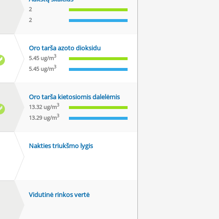
2
2
Oro tarša azoto dioksidu
3
5.45 ug/m
3
5.45 ug/m
Oro tarša kietosiomis dalelėmis
3
13.32 ug/m
3
13.29 ug/m
Nakties triukšmo lygis
Vidutinė rinkos vertė