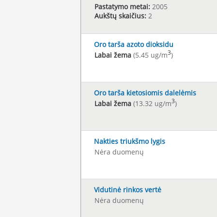
Pastatymo metai:
2005
Aukštų skaičius:
2
Oro tarša azoto dioksidu
3
Labai žema
(5.45 ug/m
)
Oro tarša kietosiomis dalelėmis
3
Labai žema
(13.32 ug/m
)
Nakties triukšmo lygis
Nėra duomenų
Vidutinė rinkos vertė
Nėra duomenų