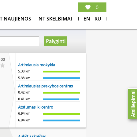
0
T NAUJIENOS
NT SKELBIMAI
EN
RU
Palyginti
100
Artimiausia mokykla
5.38 km
5.38 km
Artimiausias prekybos centras
0.42 km
Atsiliepimai
0.41 km
Atstumas iki centro
6.94 km
6.94 km
Aukštų skaičius