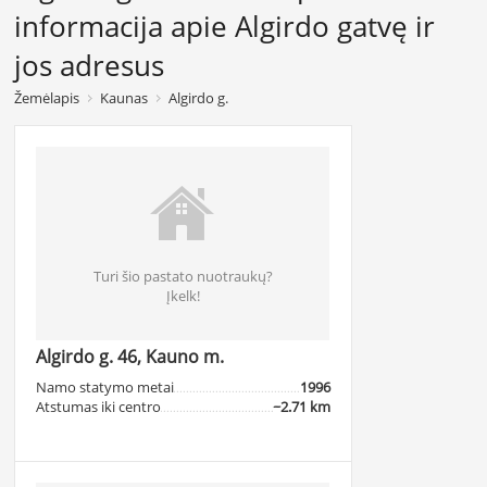
informacija apie Algirdo gatvę ir
jos adresus
Žemėlapis
Kaunas
Algirdo g.
Turi šio pastato nuotraukų?
Įkelk!
Algirdo g. 46, Kauno m.
Namo statymo metai
1996
Atstumas iki centro
~2.71 km