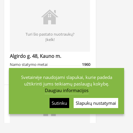
Turi šio pastato nuotraukų?
Įkelk!
Algirdo g. 48, Kauno m.
Namo statymo metai
1960
Atstumas iki centro
~2.69 km
Svetainėje naudojami slapukai, kurie padeda
užtikrinti jums teikiamų paslaugų kokybę.
Daugiau informacijos
Sutinku
Slapukų nustatymai
Turi šio pastato nuotraukų?
Įkelk!