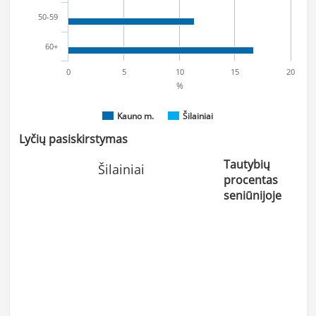
50-59
60+
0
5
10
15
20
%
Kauno m.
Šilainiai
Lyčių pasiskirstymas
Tautybių
Šilainiai
procentas
seniūnijoje