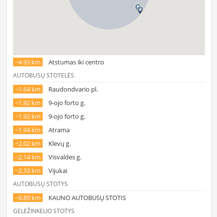
~4.93 km
Atstumas iki centro
AUTOBUSŲ STOTELĖS
~1.64 km
Raudondvario pl.
~1.92 km
9-ojo forto g.
~1.92 km
9-ojo forto g.
~1.94 km
Atrama
~2.02 km
Klevų g.
~2.14 km
Visvaldės g.
~2.33 km
Vijukai
AUTOBUSŲ STOTYS
~6.89 km
KAUNO AUTOBUSŲ STOTIS
GELEŽINKELIO STOTYS