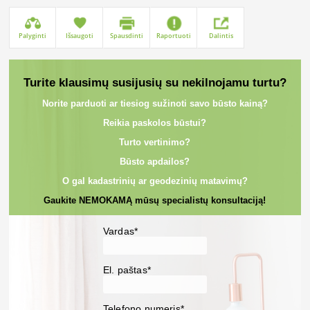
Palyginti
Išsaugoti
Spausdinti
Raportuoti
Dalintis
Turite klausimų susijusių su nekilnojamu turtu?
Norite parduoti ar tiesiog sužinoti savo būsto kainą?
Reikia paskolos būstui?
Turto vertinimo?
Būsto apdailos?
O gal kadastrinių ar geodezinių matavimų?
Gaukite NEMOKAMĄ mūsų specialistų konsultaciją!
Vardas*
El. paštas*
Telefono numeris*