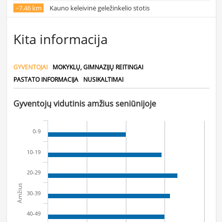
~7.46 km
Kauno keleivinė geležinkelio stotis
Kita informacija
GYVENTOJAI
MOKYKLŲ, GIMNAZIJŲ REITINGAI
PASTATO INFORMACIJA
NUSIKALTIMAI
Gyventojų vidutinis amžius seniūnijoje
0-9
10-19
20-29
Amžius
30-39
40-49