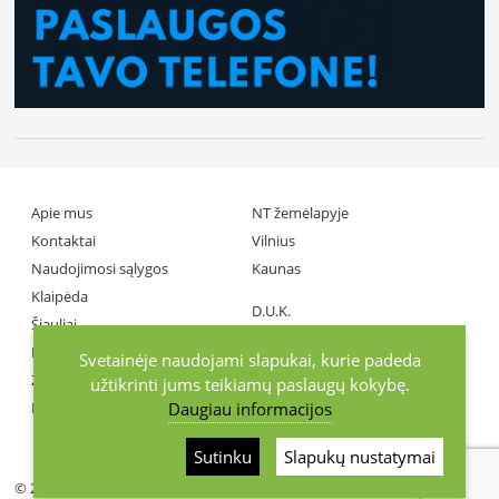
Apie mus
NT žemėlapyje
Kontaktai
Vilnius
Naudojimosi sąlygos
Kaunas
Klaipėda
D.U.K.
Šiauliai
Partneriai
Panevėžys
Svetainėje naudojami slapukai, kurie padeda
Žiniasklaida
užtikrinti jums teikiamų paslaugų kokybę.
Daugiau informacijos
Investuotojai
+370686 77737
Sutinku
Slapukų nustatymai
© 2026 KurGyvenu.lt