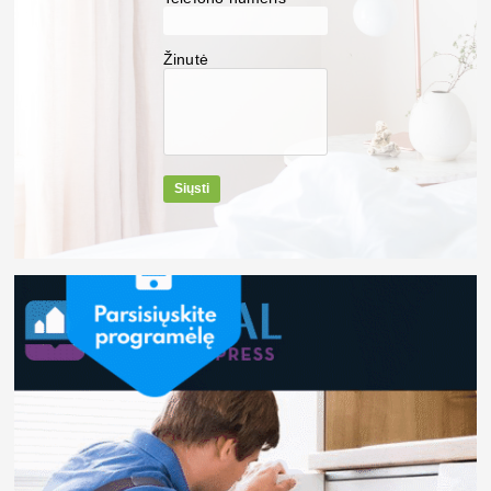
Žinutė
Siųsti