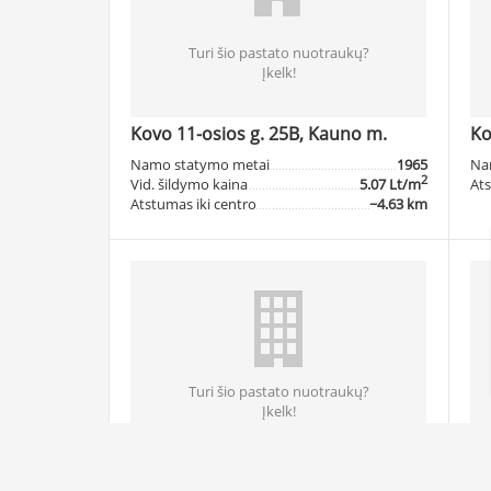
Turi šio pastato nuotraukų?
Įkelk!
Kovo 11-osios g. 25B, Kauno m.
Ko
Namo statymo metai
1965
Na
2
Vid. šildymo kaina
5.07 Lt/m
Ats
Atstumas iki centro
~4.63 km
Turi šio pastato nuotraukų?
Įkelk!
Kovo 11-osios g. 27, Kauno m.
Ko