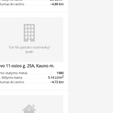
tumas iki centro
~4.86 km
Turi šio pastato nuotraukų?
Įkelk!
vo 11-osios g. 25A, Kauno m.
mo statymo metai
1980
2
. šildymo kaina
5.14 Lt/m
tumas iki centro
~4.72 km