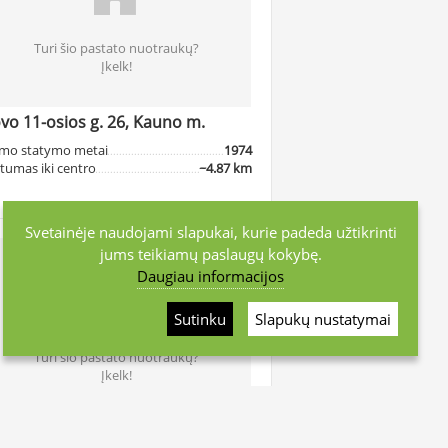
Turi šio pastato nuotraukų?
Įkelk!
vo 11-osios g. 26, Kauno m.
mo statymo metai
1974
tumas iki centro
~4.87 km
Svetainėje naudojami slapukai, kurie padeda užtikrinti
jums teikiamų paslaugų kokybę.
Daugiau informacijos
Sutinku
Slapukų nustatymai
Turi šio pastato nuotraukų?
Įkelk!
vo 11-osios g. 27A, Kauno m.