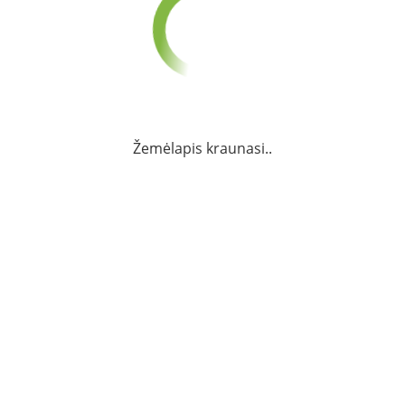
1097
Dainava
1222
lnis
Gričiupis
Žemėlapis kraunasi..
3890
Petrašiūnai
1
Aukštieji
Šančiai