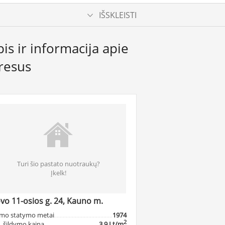
IŠSKLEISTI
is ir informacija apie
dresus
Turi šio pastato nuotraukų?
Įkelk!
vo 11-osios g. 24, Kauno m.
mo statymo metai
1974
2
. šildymo kaina
3.9 Lt/m