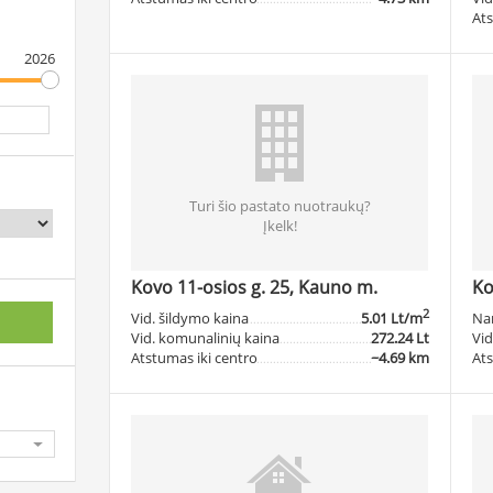
Ats
2026
Turi šio pastato nuotraukų?
Įkelk!
Kovo 11-osios g. 25, Kauno m.
Ko
2
Vid. šildymo kaina
5.01 Lt/m
Na
Vid. komunalinių kaina
272.24 Lt
Vid
Atstumas iki centro
~4.69 km
Ats