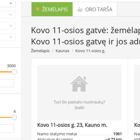
ŽEMELAPIS
ORO TARŠA
Kovo 11-osios gatvė: žemėlap
Kovo 11-osios gatvę ir jos a
Žemėlapis
Kaunas
Kovo 11-osios g.
3000
Turi šio pastato nuotraukų?
Įkelk!
4
Kovo 11-osios g. 23, Kauno m.
Ko
Namo statymo metai
1961
Na
Atstumas iki centro
~4.73 km
Vid