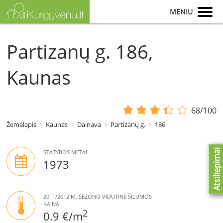
MENIU
Partizanų g. 186,
Kaunas
68/100
Žemėlapis
Kaunas
Dainava
Partizanų g.
186
Atsiliepimai
STATYBOS METAI
1973
2011/2012 M. SEZONO VIDUTINĖ ŠILUMOS
KAINA
2
0.9 €/m