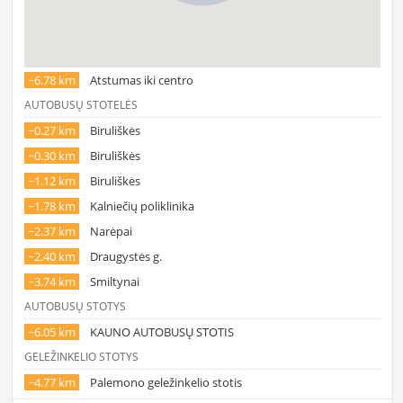
~6.78 km
Atstumas iki centro
AUTOBUSŲ STOTELĖS
~0.27 km
Biruliškės
~0.30 km
Biruliškės
~1.12 km
Biruliškės
~1.78 km
Kalniečių poliklinika
~2.37 km
Narėpai
~2.40 km
Draugystės g.
~3.74 km
Smiltynai
AUTOBUSŲ STOTYS
~6.05 km
KAUNO AUTOBUSŲ STOTIS
GELEŽINKELIO STOTYS
~4.77 km
Palemono geležinkelio stotis