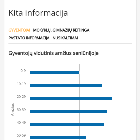
Kita informacija
GYVENTOJAI
MOKYKLŲ, GIMNAZIJŲ REITINGAI
PASTATO INFORMACIJA
NUSIKALTIMAI
Gyventojų vidutinis amžius seniūnijoje
0-9
10-19
20-29
Amžius
30-39
40-49
50-59