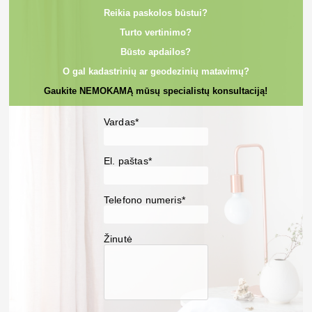
Reikia paskolos būstui?
Turto vertinimo?
Būsto apdailos?
O gal kadastrinių ar geodezinių matavimų?
Gaukite NEMOKAMĄ mūsų specialistų konsultaciją!
Vardas*
El. paštas*
Telefono numeris*
Žinutė