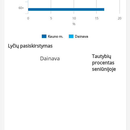
60+
0
5
10
15
20
%
Kauno m.
Dainava
Lyčių pasiskirstymas
Tautybių
Dainava
procentas
seniūnijoje