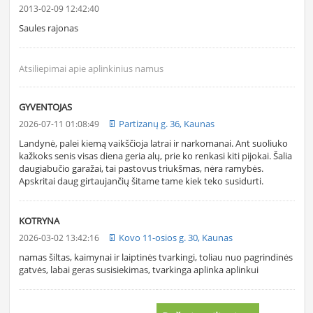
2013-02-09 12:42:40
Saules rajonas
Atsiliepimai apie aplinkinius namus
GYVENTOJAS
Partizanų g. 36, Kaunas
2026-07-11 01:08:49
Landynė, palei kiemą vaikščioja latrai ir narkomanai. Ant suoliuko
kažkoks senis visas diena geria alų, prie ko renkasi kiti pijokai. Šalia
daugiabučio garažai, tai pastovus triukšmas, nėra ramybės.
Apskritai daug girtaujančių šitame tame kiek teko susidurti.
KOTRYNA
Kovo 11-osios g. 30, Kaunas
2026-03-02 13:42:16
namas šiltas, kaimynai ir laiptinės tvarkingi, toliau nuo pagrindinės
gatvės, labai geras susisiekimas, tvarkinga aplinka aplinkui