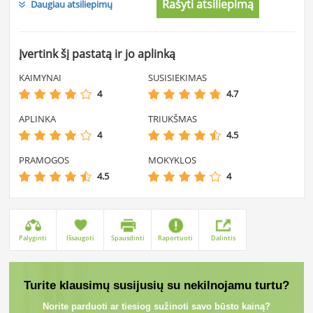
Rašyti atsiliepimą
Daugiau atsiliepimų
Įvertink šį pastatą ir jo aplinką
KAIMYNAI
SUSISIEKIMAS
4
4.7
APLINKA
TRIUKŠMAS
4
4.5
PRAMOGOS
MOKYKLOS
4.5
4
Palyginti
Išsaugoti
Spausdinti
Raportuoti
Dalintis
Turite klausimų susijusių su nekilnojamu turtu?
Norite parduoti ar tiesiog sužinoti savo būsto kainą?