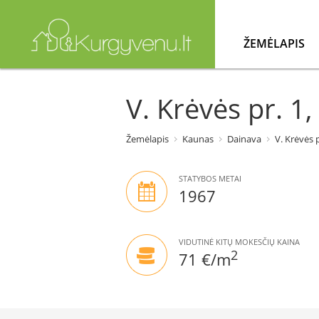
ŽEMĖLAPIS
V. Krėvės pr. 1
Žemėlapis
Kaunas
Dainava
V. Krėvės p
STATYBOS METAI
1967
VIDUTINĖ KITŲ MOKESČIŲ KAINA
2
71 €/m