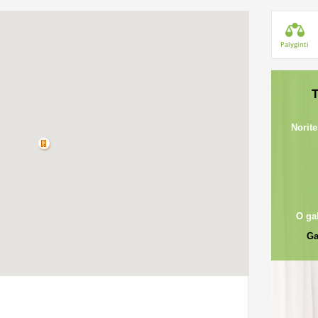
Palyginti
T
Norite
O ga
Ga