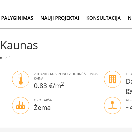
PALYGINIMAS
NAUJI PROJEKTAI
KONSULTACIJA
N
, Kaunas
r.
1
2011/2012 M. SEZONO VIDUTINĖ ŠILUMOS
TIP
KAINA
D
2
0.83 €/m
g
ORO TARŠA
ATS
Žema
~