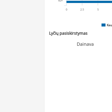
60+
0
2.5
5
Kau
Lyčių pasiskirstymas
Dainava