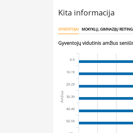
Kita informacija
GYVENTOJAI
MOKYKLŲ, GIMNAZIJŲ REITING
Gyventojų vidutinis amžius seniūn
0-9
10-19
20-29
Amžius
30-39
40-49
50-59