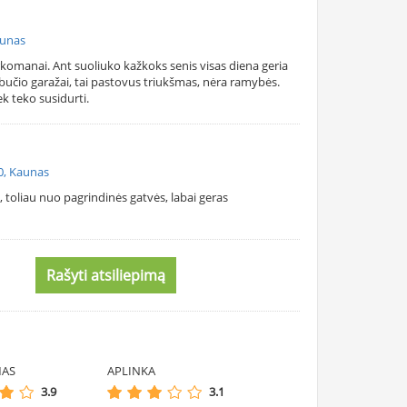
aunas
arkomanai. Ant suoliuko kažkoks senis visas diena geria
giabučio garažai, tai pastovus triukšmas, nėra ramybės.
k teko susidurti.
30, Kaunas
i, toliau nuo pagrindinės gatvės, labai geras
Rašyti atsiliepimą
MAS
APLINKA
3.9
3.1