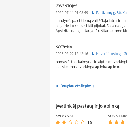
GYVENTOJAS
Partizanų g. 36, K
2026-07-11 01:08:49
Landynė, palei kiemą vaikščioja latrai ir n
alų, prie ko renkasi kiti pijokai. Šalia dau
Apskritai daug girtaujančių šitame tame kie
KOTRYNA
Kovo 11-osios g. 
2026-03-02 13:42:16
namas šiltas, kaimynai ir laiptinės tvarking
susisiekimas, tvarkinga aplinka aplinkui
Daugiau atsiliepimų
Įvertink šį pastatą ir jo aplinką
KAIMYNAI
SUSISIEKI
1.9