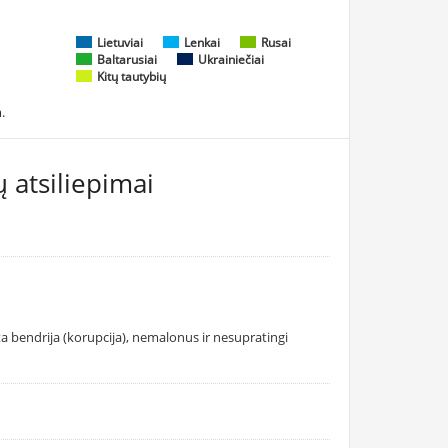
Lietuviai
Lenkai
Rusai
Baltarusiai
Ukrainiečiai
Kitų tautybių
.
 atsiliepimai
ta bendrija (korupcija), nemalonus ir nesupratingi