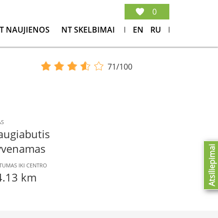
0
T NAUJIENOS
NT SKELBIMAI
EN
RU
71/100
AS
augiabutis
yvenamas
Atsiliepimai
TUMAS IKI CENTRO
4.13 km