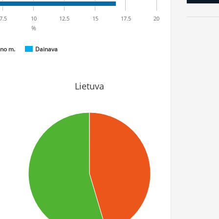
7.5
10
12.5
15
17.5
20
%
no m.
Dainava
Lietuva