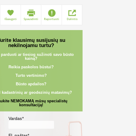
Išsaugoti
Spausdinti
Raportuoti
Dalintis
urite klausimų susijusių su
nekilnojamu turtu?
 parduoti ar tiesiog sužinoti savo būsto
kainą?
Reikia paskolos būstui?
Turto vertinimo?
Būsto apdailos?
l kadastrinių ar geodezinių matavimų?
ukite NEMOKAMĄ mūsų specialistų
konsultaciją!
Vardas*
El. paštas*