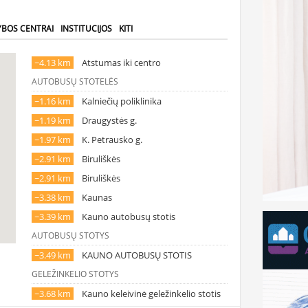
YBOS CENTRAI
INSTITUCIJOS
KITI
~4.13 km
Atstumas iki centro
AUTOBUSŲ STOTELĖS
~1.16 km
Kalniečių poliklinika
~1.19 km
Draugystės g.
~1.97 km
K. Petrausko g.
~2.91 km
Biruliškės
~2.91 km
Biruliškės
~3.38 km
Kaunas
~3.39 km
Kauno autobusų stotis
AUTOBUSŲ STOTYS
~3.49 km
KAUNO AUTOBUSŲ STOTIS
GELEŽINKELIO STOTYS
~3.68 km
Kauno keleivinė geležinkelio stotis