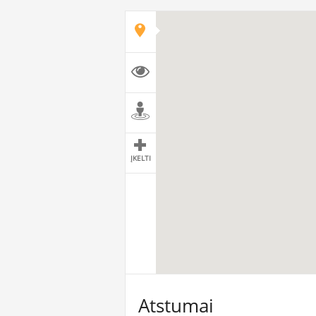
ĮKELTI
Atstumai