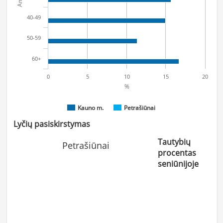
40-49
50-59
60+
0
5
10
15
20
%
Kauno m.
Petrašiūnai
Lyčių pasiskirstymas
Tautybių
Petrašiūnai
procentas
seniūnijoje