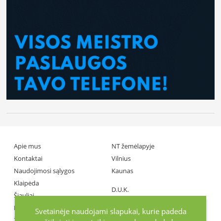
Apie mus
NT žemėlapyje
Kontaktai
Vilnius
Naudojimosi sąlygos
Kaunas
Klaipėda
D.U.K.
Šiauliai
Partneriai
Panevėžys
Svetainėje naudojami slapukai, kurie padeda
Žiniasklaida