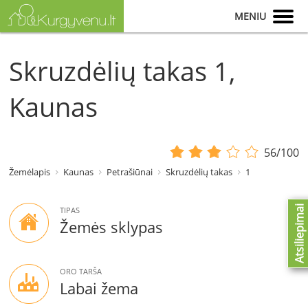
MENIU
Skruzdėlių takas 1,
Kaunas
56/100
Žemėlapis
Kaunas
Petrašiūnai
Skruzdėlių takas
1
Atsiliepimai
TIPAS
Žemės sklypas
ORO TARŠA
Labai žema