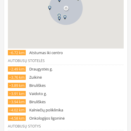
~6.72 km
Atstumas iki centro
AUTOBUSŲ STOTELĖS
~2.49 km
Draugystės g.
~3.76 km
Zuikinė
~3.89 km
Biruliškės
~3.91 km
Vaidoto g.
~3.94 km
Biruliškės
~4.02 km
Kalniečių poliklinika
~4.58 km
Onkologijos ligoninė
AUTOBUSŲ STOTYS