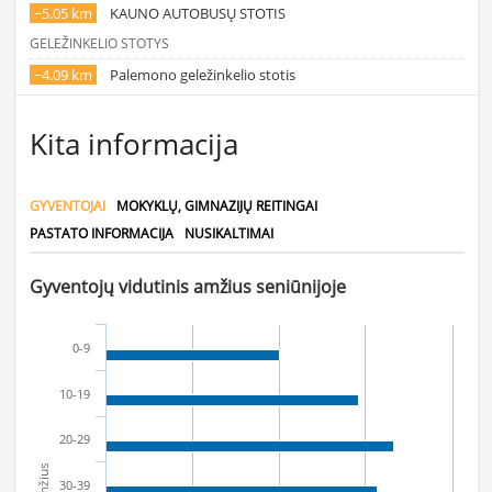
~5.05 km
KAUNO AUTOBUSŲ STOTIS
GELEŽINKELIO STOTYS
~4.09 km
Palemono geležinkelio stotis
Kita informacija
GYVENTOJAI
MOKYKLŲ, GIMNAZIJŲ REITINGAI
PASTATO INFORMACIJA
NUSIKALTIMAI
Gyventojų vidutinis amžius seniūnijoje
0-9
10-19
20-29
Amžius
30-39