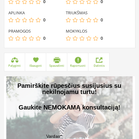
0
0
APLINKA
TRIUKŠMAS
0
0
PRAMOGOS
MOKYKLOS
0
0
Palyginti
Išsaugoti
Spausdinti
Raportuoti
Dalintis
Pamirškite rūpesčius susijusius su
nekilnojamu turtu!
Gaukite NEMOKAMĄ konsultaciją!
Vardas*