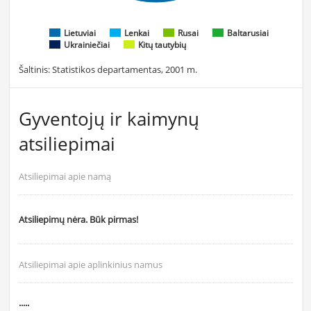
Lietuviai
Lenkai
Rusai
Baltarusiai
Ukrainiečiai
Kitų tautybių
Šaltinis: Statistikos departamentas, 2001 m.
Gyventojų ir kaimynų
atsiliepimai
Atsiliepimai apie namą
Atsiliepimų nėra. Būk pirmas!
Atsiliepimai apie aplinkinius namus
.....