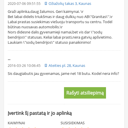
Ožiažolių takas 3, Kaunas
2020-07-06 09:51:55
Graži aplinka,daug žalumos. Geri kaimynai. \r
Bet labai didelis triukšmas ir daug dulkių nuo AB\"Granitas\".\r
Labai prastas susiekimas viešuoju transportu su centru. Todėl
būtinas nuosavas automobilis.\r
Nors didesnė dalis gyvenamieji namai,bet vis dar \"sodų
bendrijos\" statusas. Keliai labai prasti,nėra gatvių apšvietimo.
Laukiam \"sodų bendrijos\" statuso panaikinimo!
...
Ateities pl. 28, Kaunas
2016-03-26 10:06:45
Sis daugiabutis jau gyvenamas, jame net 18 butu. Kodel nera info?
Rašyti atsiliepimą
Įvertink šį pastatą ir jo aplinką
KAIMYNAI
SUSISIEKIMAS