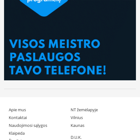
Apie mus
NT žemėlapyje
Kontaktai
Vilnius
Naudojimosi sąlygos
Kaunas
Klaipėda
D.U.K.