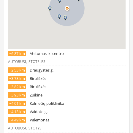
~6.87 km
Atstumas iki centro
AUTOBUSŲ STOTELĖS
~2.53 km
Draugystės g.
~3.78 km
Biruliškės
~3.82 km
Biruliškės
~3.93 km
Zuikinė
~4.01 km
Kalniečių poliklinika
~4.13 km
Vaidoto g.
~4.49 km
Palemonas
AUTOBUSŲ STOTYS