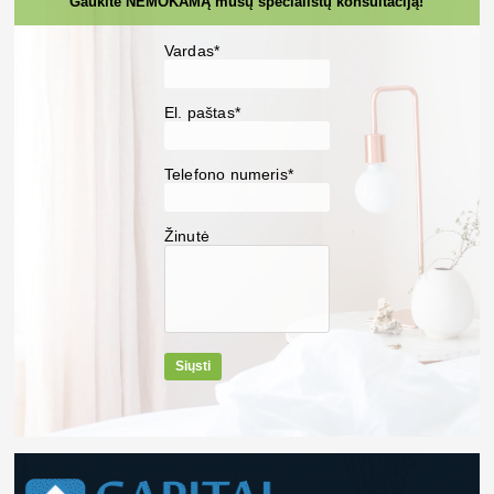
Gaukite NEMOKAMĄ mūsų specialistų konsultaciją!
Vardas*
El. paštas*
Telefono numeris*
Žinutė
Siųsti