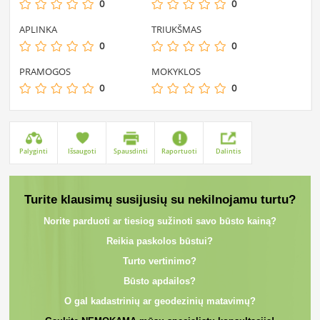
0
0
APLINKA
TRIUKŠMAS
0
0
PRAMOGOS
MOKYKLOS
0
0
Palyginti
Išsaugoti
Spausdinti
Raportuoti
Dalintis
Turite klausimų susijusių su nekilnojamu turtu?
Norite parduoti ar tiesiog sužinoti savo būsto kainą?
Reikia paskolos būstui?
Turto vertinimo?
Būsto apdailos?
O gal kadastrinių ar geodezinių matavimų?