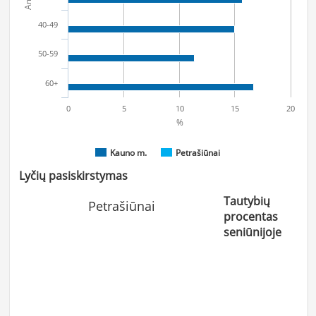
40-49
50-59
60+
0
5
10
15
20
%
Kauno m.
Petrašiūnai
Lyčių pasiskirstymas
Tautybių
Petrašiūnai
procentas
seniūnijoje