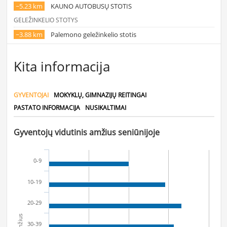
~5.23 km
KAUNO AUTOBUSŲ STOTIS
GELEŽINKELIO STOTYS
~3.88 km
Palemono geležinkelio stotis
Kita informacija
GYVENTOJAI
MOKYKLŲ, GIMNAZIJŲ REITINGAI
PASTATO INFORMACIJA
NUSIKALTIMAI
Gyventojų vidutinis amžius seniūnijoje
0-9
10-19
20-29
Amžius
30-39