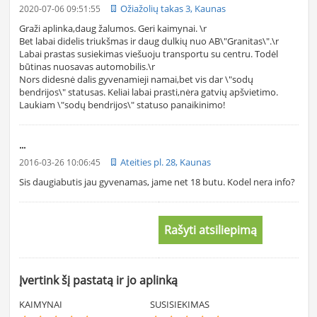
Ožiažolių takas 3, Kaunas
2020-07-06 09:51:55
Graži aplinka,daug žalumos. Geri kaimynai. \r
Bet labai didelis triukšmas ir daug dulkių nuo AB\"Granitas\".\r
Labai prastas susiekimas viešuoju transportu su centru. Todėl
būtinas nuosavas automobilis.\r
Nors didesnė dalis gyvenamieji namai,bet vis dar \"sodų
bendrijos\" statusas. Keliai labai prasti,nėra gatvių apšvietimo.
Laukiam \"sodų bendrijos\" statuso panaikinimo!
...
Ateities pl. 28, Kaunas
2016-03-26 10:06:45
Sis daugiabutis jau gyvenamas, jame net 18 butu. Kodel nera info?
Rašyti atsiliepimą
Įvertink šį pastatą ir jo aplinką
KAIMYNAI
SUSISIEKIMAS