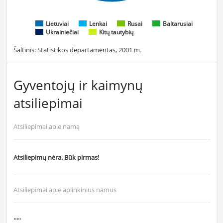
Lietuviai
Lenkai
Rusai
Baltarusiai
Ukrainiečiai
Kitų tautybių
Šaltinis: Statistikos departamentas, 2001 m.
Gyventojų ir kaimynų
atsiliepimai
Atsiliepimai apie namą
Atsiliepimų nėra. Būk pirmas!
Atsiliepimai apie aplinkinius namus
.....