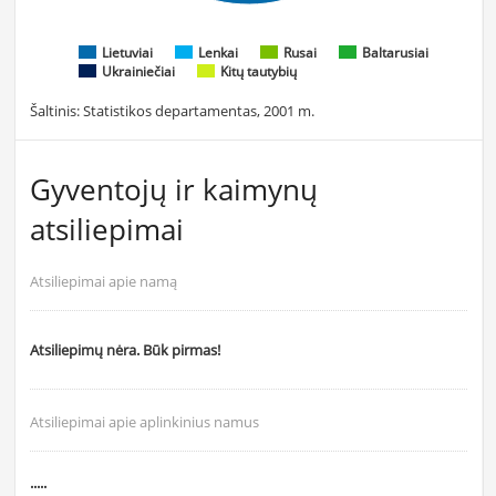
Lietuviai
Lenkai
Rusai
Baltarusiai
Ukrainiečiai
Kitų tautybių
Šaltinis: Statistikos departamentas, 2001 m.
Gyventojų ir kaimynų
atsiliepimai
Atsiliepimai apie namą
Atsiliepimų nėra. Būk pirmas!
Atsiliepimai apie aplinkinius namus
.....