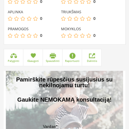
0
0
APLINKA
TRIUKŠMAS
0
0
PRAMOGOS
MOKYKLOS
0
0
Palyginti
Išsaugoti
Spausdinti
Raportuoti
Dalintis
Pamirškite rūpesčius susijusius su
nekilnojamu turtu!
Gaukite NEMOKAMĄ konsultaciją!
Vardas*