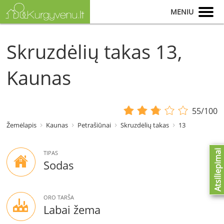
MENIU
Skruzdėlių takas 13,
Kaunas
55/100
Žemėlapis
Kaunas
Petrašiūnai
Skruzdėlių takas
13
Atsiliepimai
TIPAS
Sodas
ORO TARŠA
Labai žema