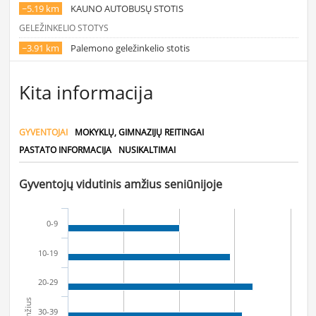
~5.19 km
KAUNO AUTOBUSŲ STOTIS
GELEŽINKELIO STOTYS
~3.91 km
Palemono geležinkelio stotis
Kita informacija
GYVENTOJAI
MOKYKLŲ, GIMNAZIJŲ REITINGAI
PASTATO INFORMACIJA
NUSIKALTIMAI
Gyventojų vidutinis amžius seniūnijoje
0-9
10-19
20-29
Amžius
30-39