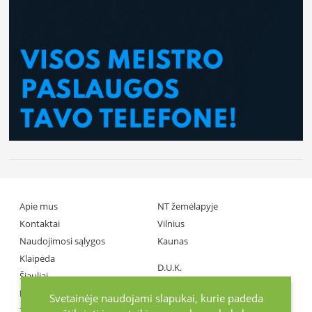
Apie mus
NT žemėlapyje
Kontaktai
Vilnius
Naudojimosi sąlygos
Kaunas
Klaipėda
D.U.K.
Šiauliai
Partneriai
Panevėžys
Svetainėje naudojami slapukai, kurie padeda
Žiniasklaida