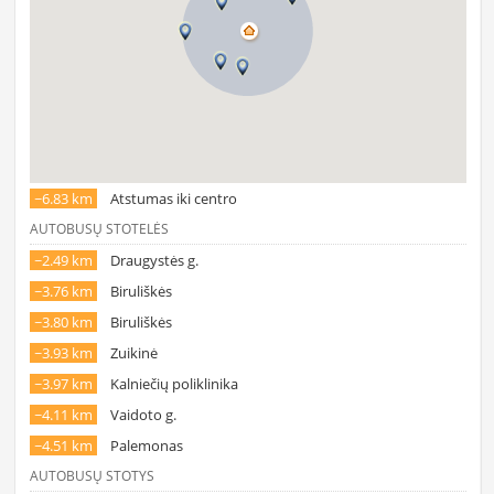
~6.83 km
Atstumas iki centro
AUTOBUSŲ STOTELĖS
~2.49 km
Draugystės g.
~3.76 km
Biruliškės
~3.80 km
Biruliškės
~3.93 km
Zuikinė
~3.97 km
Kalniečių poliklinika
~4.11 km
Vaidoto g.
~4.51 km
Palemonas
AUTOBUSŲ STOTYS