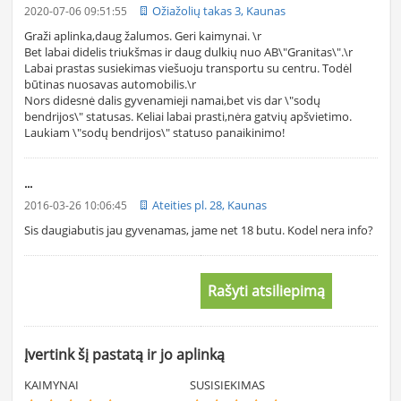
Ožiažolių takas 3, Kaunas
2020-07-06 09:51:55
Graži aplinka,daug žalumos. Geri kaimynai. \r
Bet labai didelis triukšmas ir daug dulkių nuo AB\"Granitas\".\r
Labai prastas susiekimas viešuoju transportu su centru. Todėl
būtinas nuosavas automobilis.\r
Nors didesnė dalis gyvenamieji namai,bet vis dar \"sodų
bendrijos\" statusas. Keliai labai prasti,nėra gatvių apšvietimo.
Laukiam \"sodų bendrijos\" statuso panaikinimo!
...
Ateities pl. 28, Kaunas
2016-03-26 10:06:45
Sis daugiabutis jau gyvenamas, jame net 18 butu. Kodel nera info?
Rašyti atsiliepimą
Įvertink šį pastatą ir jo aplinką
KAIMYNAI
SUSISIEKIMAS