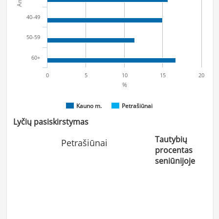
40-49
50-59
60+
0
5
10
15
20
%
Kauno m.
Petrašiūnai
Lyčių pasiskirstymas
Tautybių
Petrašiūnai
procentas
seniūnijoje