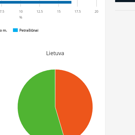
7.5
10
12.5
15
17.5
20
%
o m.
Petrašiūnai
Lietuva