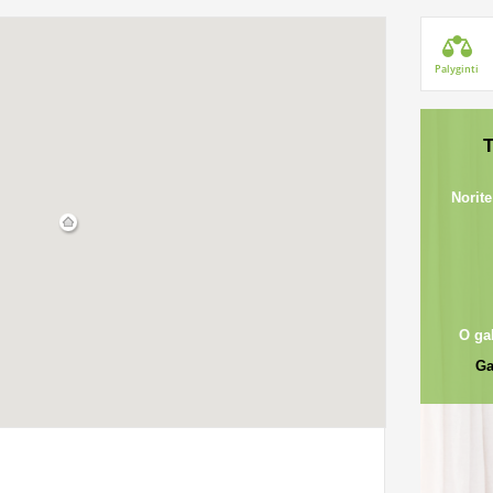
Palyginti
T
Norite
O ga
Ga