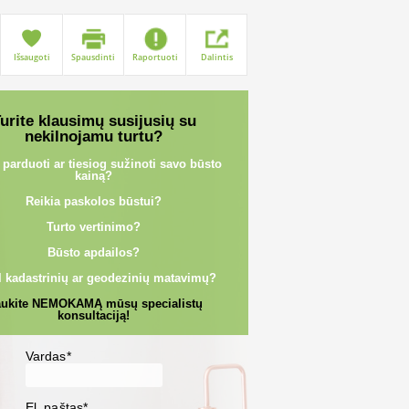
Išsaugoti
Spausdinti
Raportuoti
Dalintis
urite klausimų susijusių su
nekilnojamu turtu?
 parduoti ar tiesiog sužinoti savo būsto
kainą?
Reikia paskolos būstui?
Turto vertinimo?
Būsto apdailos?
l kadastrinių ar geodezinių matavimų?
ukite NEMOKAMĄ mūsų specialistų
konsultaciją!
Vardas*
El. paštas*