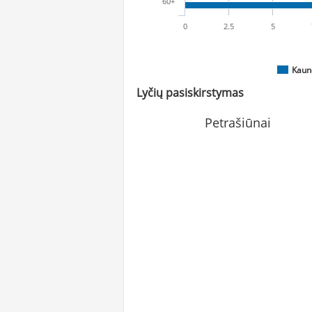
60+
0
2.5
5
Kaun
Lyčių pasiskirstymas
Petrašiūnai