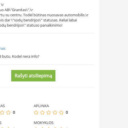
 \r
nuo AB\"Granitas\".\r
rtu su centru. Todėl būtinas nuosavas automobilis.\r
s dar \"sodų bendrijos\" statusas. Keliai labai
sodų bendrijos\" statuso panaikinimo!
unas
8 butu. Kodel nera info?
Rašyti atsiliepimą
MAS
APLINKA
0
0
S
MOKYKLOS