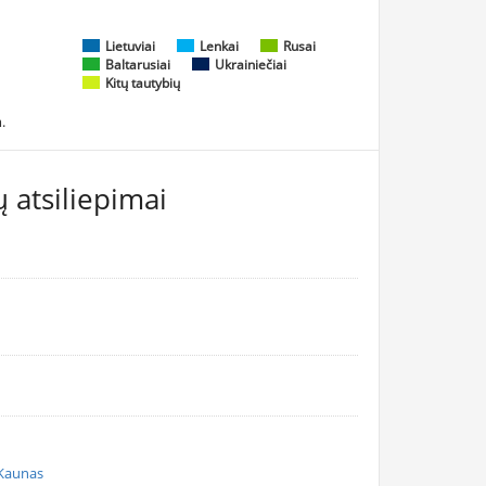
Lietuviai
Lenkai
Rusai
Baltarusiai
Ukrainiečiai
Kitų tautybių
.
 atsiliepimai
 Kaunas