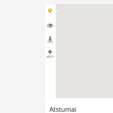
ĮKELTI
Atstumai