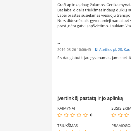
Graži aplinka,daug žalumos. Geri kaimynai.
Bet labai didelis triukšmas ir daug dulkių 
Labai prastas susiekimas viešuoju transpo
Nors didesnė dalis gyvenamieji namai,bet vi
prasti,nėra gatvių apšvietimo. Laukiam \"
...
Ateities pl. 28, Ka
2016-03-26 10:06:45
Sis daugiabutis jau gyvenamas, jame net 1
Įvertink šį pastatą ir jo aplinką
KAIMYNAI
SUSISIEKI
0
TRIUKŠMAS
PRAMOGO