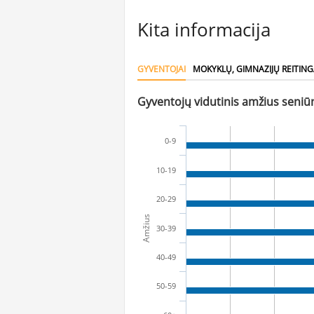
Kita informacija
GYVENTOJAI
MOKYKLŲ, GIMNAZIJŲ REITING
Gyventojų vidutinis amžius seniūn
0-9
10-19
20-29
Amžius
30-39
40-49
50-59