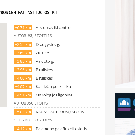
YBOS CENTRAI
INSTITUCIJOS
KITI
~6.71 km
Atstumas iki centro
AUTOBUSŲ STOTELĖS
~2.52 km
Draugystės g.
~3.69 km
Zuikinė
~3.85 km
Vaidoto g.
~3.96 km
Biruliškės
~4.00 km
Biruliškės
~4.07 km
Kalniečių poliklinika
~4.51 km
Onkologijos ligoninė
AUTOBUSŲ STOTYS
~5.03 km
KAUNO AUTOBUSŲ STOTIS
GELEŽINKELIO STOTYS
~4.12 km
Palemono geležinkelio stotis