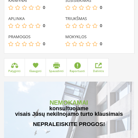
KAIMYNAI
SUSISIEKIMAS
0
0
APLINKA
TRIUKŠMAS
0
0
PRAMOGOS
MOKYKLOS
0
0
Palyginti
Išsaugoti
Spausdinti
Raportuoti
Dalintis
NEMOKAMAI
konsultuojame
visais Jūsų nekilnojamo turto klausimais
NEPRALEISKITE PROGOS!