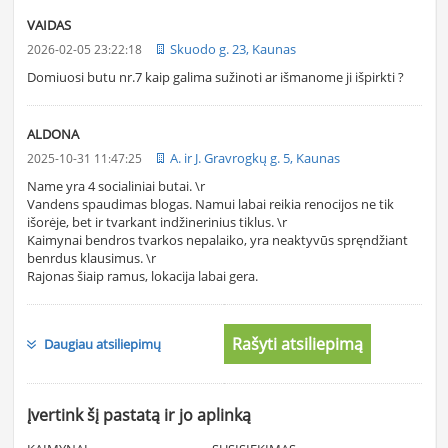
VAIDAS
Skuodo g. 23, Kaunas
2026-02-05 23:22:18
Domiuosi butu nr.7 kaip galima sužinoti ar išmanome ji išpirkti ?
ALDONA
A. ir J. Gravrogkų g. 5, Kaunas
2025-10-31 11:47:25
Name yra 4 socialiniai butai. \r
Vandens spaudimas blogas. Namui labai reikia renocijos ne tik
išorėje, bet ir tvarkant indžinerinius tiklus. \r
Kaimynai bendros tvarkos nepalaiko, yra neaktyvūs spręndžiant
benrdus klausimus. \r
Rajonas šiaip ramus, lokacija labai gera.
Rašyti atsiliepimą
Daugiau atsiliepimų
Įvertink šį pastatą ir jo aplinką