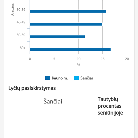
Amžius
30-39
40-49
50-59
60+
0
5
10
15
20
%
Kauno m.
Šančiai
Lyčių pasiskirstymas
Tautybių
Šančiai
procentas
seniūnijoje