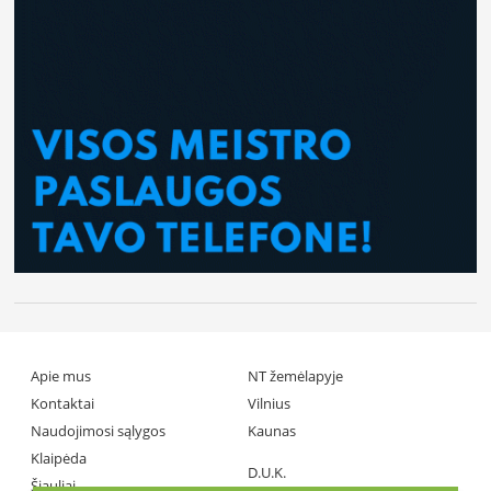
Apie mus
NT žemėlapyje
Kontaktai
Vilnius
Naudojimosi sąlygos
Kaunas
Klaipėda
D.U.K.
Šiauliai