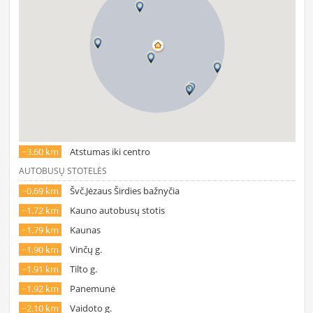
~3.60 km
Atstumas iki centro
AUTOBUSŲ STOTELĖS
~0.69 km
Švč.Jėzaus Širdies bažnyčia
~1.72 km
Kauno autobusų stotis
~1.79 km
Kaunas
~1.90 km
Vinčų g.
~1.91 km
Tilto g.
~1.92 km
Panemunė
~2.10 km
Vaidoto g.