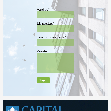
Vardas*
El. paštas*
Telefono numeris*
Žinutė
Siųsti