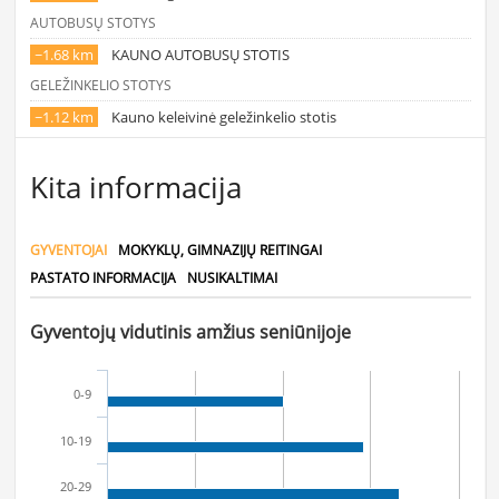
AUTOBUSŲ STOTYS
~1.68 km
KAUNO AUTOBUSŲ STOTIS
GELEŽINKELIO STOTYS
~1.12 km
Kauno keleivinė geležinkelio stotis
Kita informacija
GYVENTOJAI
MOKYKLŲ, GIMNAZIJŲ REITINGAI
PASTATO INFORMACIJA
NUSIKALTIMAI
Gyventojų vidutinis amžius seniūnijoje
0-9
10-19
20-29