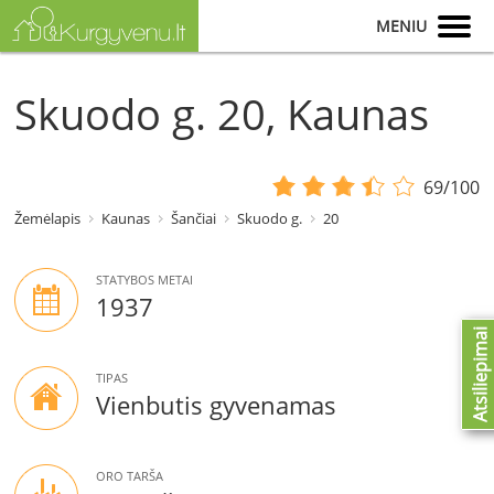
MENIU
Skuodo g. 20, Kaunas
69/100
Žemėlapis
Kaunas
Šančiai
Skuodo g.
20
STATYBOS METAI
1937
Atsiliepimai
TIPAS
Vienbutis gyvenamas
ORO TARŠA