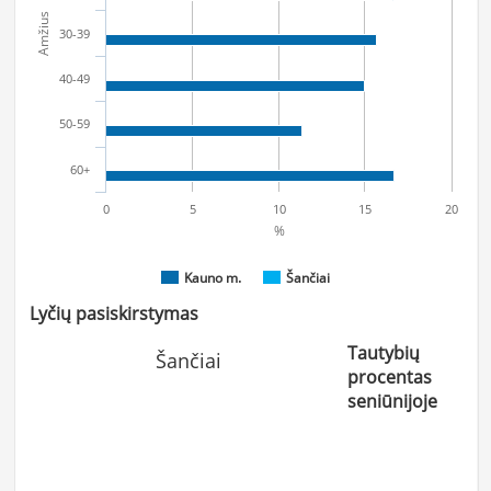
Amžius
30-39
40-49
50-59
60+
0
5
10
15
20
%
Kauno m.
Šančiai
Lyčių pasiskirstymas
Tautybių
Šančiai
procentas
seniūnijoje