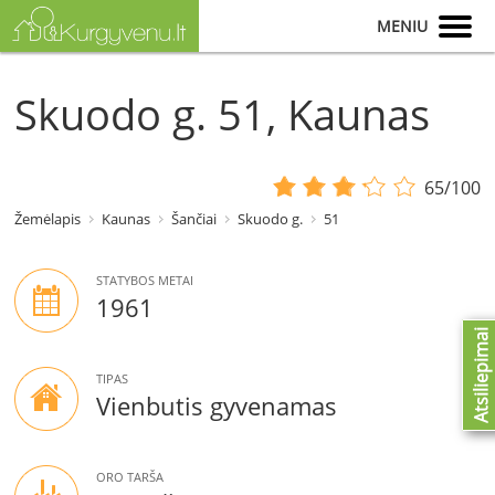
MENIU
Skuodo g. 51, Kaunas
65/100
Žemėlapis
Kaunas
Šančiai
Skuodo g.
51
STATYBOS METAI
1961
Atsiliepimai
TIPAS
Vienbutis gyvenamas
ORO TARŠA