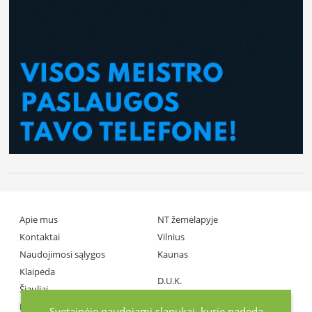
Apie mus
NT žemėlapyje
Kontaktai
Vilnius
Naudojimosi sąlygos
Kaunas
Klaipėda
D.U.K.
Šiauliai
Partneriai
Panevėžys
Svetainėje naudojami slapukai, kurie padeda