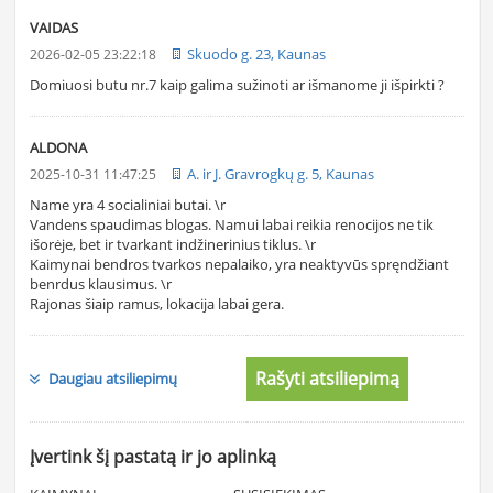
VAIDAS
Skuodo g. 23, Kaunas
2026-02-05 23:22:18
Domiuosi butu nr.7 kaip galima sužinoti ar išmanome ji išpirkti ?
ALDONA
A. ir J. Gravrogkų g. 5, Kaunas
2025-10-31 11:47:25
Name yra 4 socialiniai butai. \r
Vandens spaudimas blogas. Namui labai reikia renocijos ne tik
išorėje, bet ir tvarkant indžinerinius tiklus. \r
Kaimynai bendros tvarkos nepalaiko, yra neaktyvūs spręndžiant
benrdus klausimus. \r
Rajonas šiaip ramus, lokacija labai gera.
Rašyti atsiliepimą
Daugiau atsiliepimų
Įvertink šį pastatą ir jo aplinką