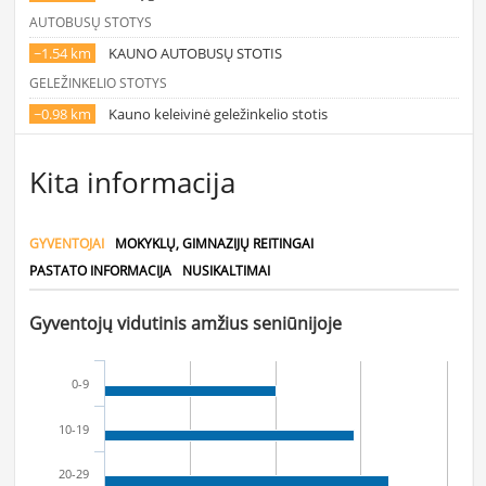
AUTOBUSŲ STOTYS
~1.54 km
KAUNO AUTOBUSŲ STOTIS
GELEŽINKELIO STOTYS
~0.98 km
Kauno keleivinė geležinkelio stotis
Kita informacija
GYVENTOJAI
MOKYKLŲ, GIMNAZIJŲ REITINGAI
PASTATO INFORMACIJA
NUSIKALTIMAI
Gyventojų vidutinis amžius seniūnijoje
0-9
10-19
20-29