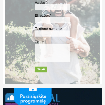
Vardas*
El. paštas*
Telefono numeris*
Žinutė
Siųsti