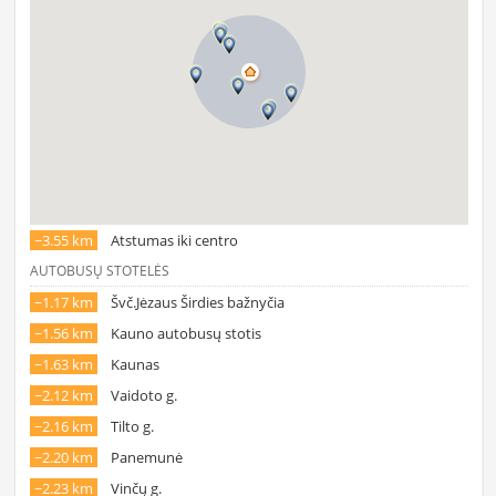
~3.55 km
Atstumas iki centro
AUTOBUSŲ STOTELĖS
~1.17 km
Švč.Jėzaus Širdies bažnyčia
~1.56 km
Kauno autobusų stotis
~1.63 km
Kaunas
~2.12 km
Vaidoto g.
~2.16 km
Tilto g.
~2.20 km
Panemunė
~2.23 km
Vinčų g.