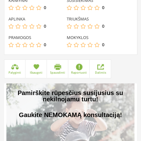
KAIMYNAI
SUSISIEKIMAS
0
0
APLINKA
TRIUKŠMAS
0
0
PRAMOGOS
MOKYKLOS
0
0
Palyginti
Išsaugoti
Spausdinti
Raportuoti
Dalintis
Pamirškite rūpesčius susijusius su
nekilnojamu turtu!
Gaukite NEMOKAMĄ konsultaciją!