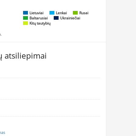
Lietuviai
Lenkai
Rusai
Baltarusiai
Ukrainiečiai
Kitų tautybių
.
 atsiliepimai
nas