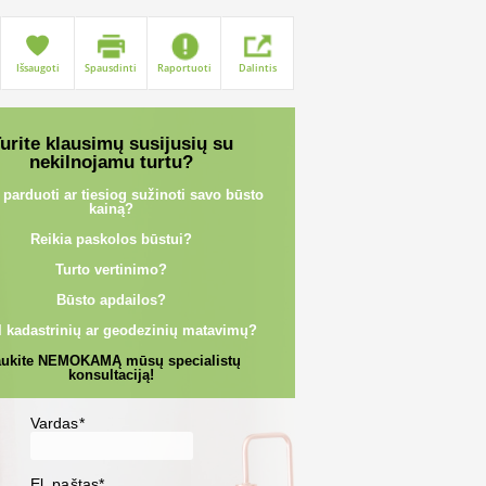
Išsaugoti
Spausdinti
Raportuoti
Dalintis
urite klausimų susijusių su
nekilnojamu turtu?
 parduoti ar tiesiog sužinoti savo būsto
kainą?
Reikia paskolos būstui?
Turto vertinimo?
Būsto apdailos?
l kadastrinių ar geodezinių matavimų?
ukite NEMOKAMĄ mūsų specialistų
konsultaciją!
Vardas*
El. paštas*