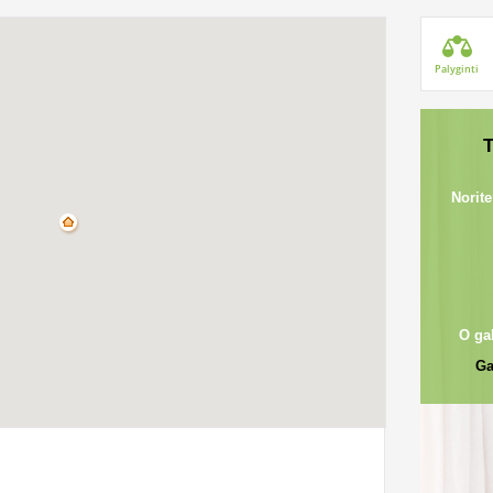
Palyginti
T
Norite
O ga
Ga