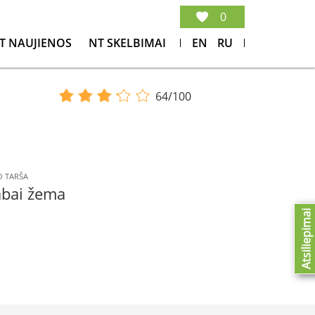
0
T NAUJIENOS
NT SKELBIMAI
EN
RU
64/100
 TARŠA
abai žema
Atsiliepimai