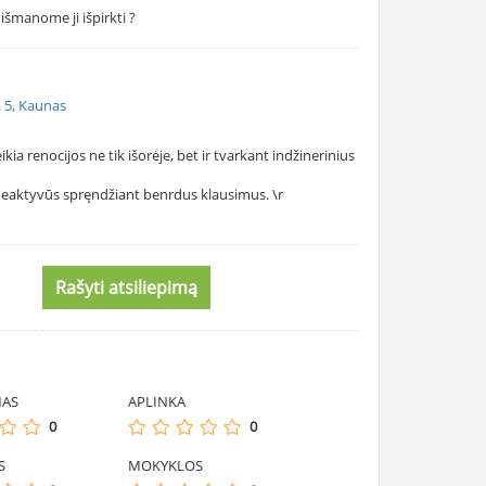
išmanome ji išpirkti ?
g. 5, Kaunas
a renocijos ne tik išorėje, bet ir tvarkant indžinerinius
neaktyvūs spręndžiant benrdus klausimus. \r
Rašyti atsiliepimą
MAS
APLINKA
0
0
S
MOKYKLOS