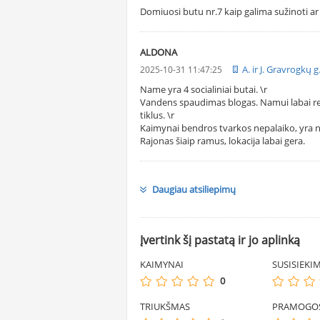
Domiuosi butu nr.7 kaip galima sužinoti ar 
ALDONA
A. ir J. Gravrogkų 
2025-10-31 11:47:25
Name yra 4 socialiniai butai. \r
Vandens spaudimas blogas. Namui labai reiki
tiklus. \r
Kaimynai bendros tvarkos nepalaiko, yra 
Rajonas šiaip ramus, lokacija labai gera.
Daugiau atsiliepimų
Įvertink šį pastatą ir jo aplinką
KAIMYNAI
SUSISIEKI
0
TRIUKŠMAS
PRAMOGO