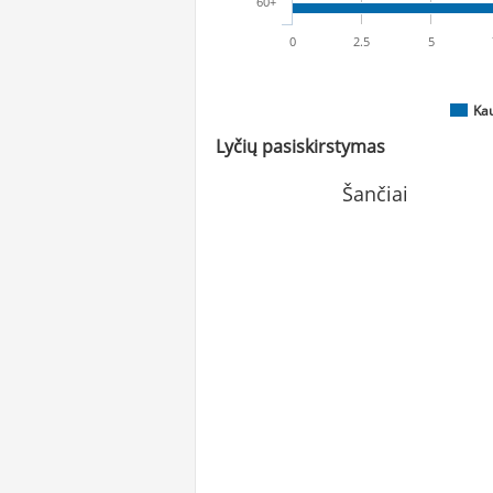
60+
0
2.5
5
Ka
Lyčių pasiskirstymas
Šančiai