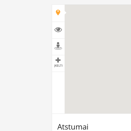
ĮKELTI
Atstumai