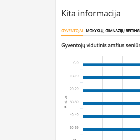
Kita informacija
GYVENTOJAI
MOKYKLŲ, GIMNAZIJŲ REITING
Gyventojų vidutinis amžius seniūn
0-9
10-19
20-29
Amžius
30-39
40-49
50-59