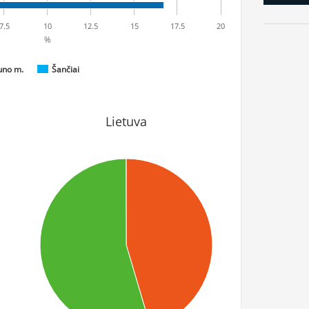
7.5
10
12.5
15
17.5
20
%
uno m.
Šančiai
Lietuva