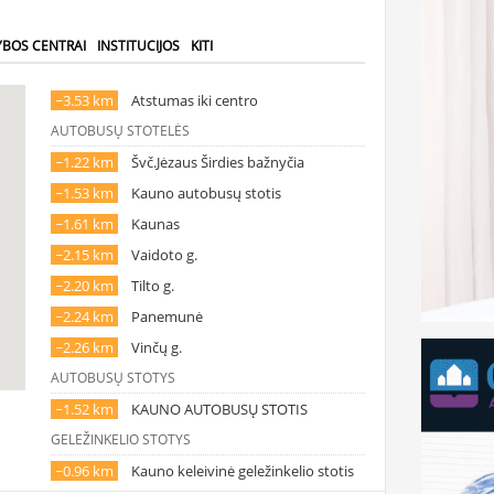
YBOS CENTRAI
INSTITUCIJOS
KITI
~3.53 km
Atstumas iki centro
AUTOBUSŲ STOTELĖS
~1.22 km
Švč.Jėzaus Širdies bažnyčia
~1.53 km
Kauno autobusų stotis
~1.61 km
Kaunas
~2.15 km
Vaidoto g.
~2.20 km
Tilto g.
~2.24 km
Panemunė
~2.26 km
Vinčų g.
AUTOBUSŲ STOTYS
~1.52 km
KAUNO AUTOBUSŲ STOTIS
GELEŽINKELIO STOTYS
~0.96 km
Kauno keleivinė geležinkelio stotis