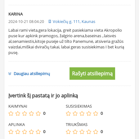
KARINA
Vokiečių g. 111, Kaunas
2024-10-21 08:04:20
Labai rami vieta,gera lokacija, greit pasiekiama vieta Akropolio
puse kur apkink pramogos, žalgirio arena,baseinas ,.laisvės
al,senamiestis,kitoje pusėje už tilto Panemunė, atsiveria gražūs
vaizdai,miškai dviračių takai, labai geras susisiekimas I bet kurią
pusę.
Rašyti atsiliepimą
Daugiau atsiliepimų
Įvertink šį pastatą ir jo aplinką
KAIMYNAI
SUSISIEKIMAS
0
0
APLINKA
TRIUKŠMAS
0
0