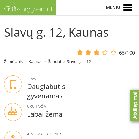
MENIU
Slavų g. 12, Kaunas
65/100
Žemėlapis
Kaunas
Šančiai
Slavų g.
12
TIPAS
Daugiabutis
gyvenamas
Atsiliepimai
ORO TARŠA
Labai žema
ATSTUMAS IKI CENTRO