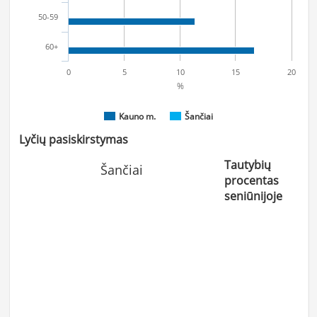
50-59
60+
0
5
10
15
20
%
Kauno m.
Šančiai
Lyčių pasiskirstymas
Tautybių
Šančiai
procentas
seniūnijoje