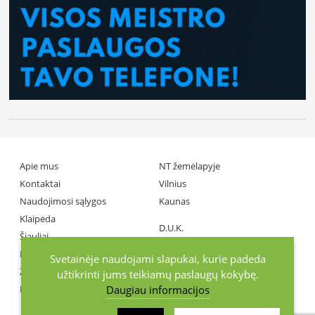
Apie mus
NT žemėlapyje
Kontaktai
Vilnius
Naudojimosi sąlygos
Kaunas
Klaipėda
D.U.K.
Šiauliai
Partneriai
Panevėžys
Svetainėje naudojami slapukai, kurie padeda
Žiniasklaida
užtikrinti jums teikiamų paslaugų kokybę.
Daugiau informacijos
Investuotojai
+370686 77737