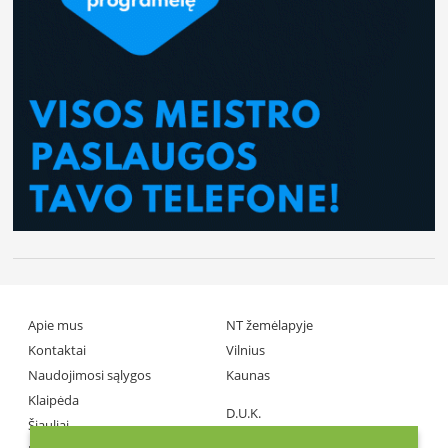
Apie mus
NT žemėlapyje
Kontaktai
Vilnius
Naudojimosi sąlygos
Kaunas
Klaipėda
D.U.K.
Šiauliai
Partneriai