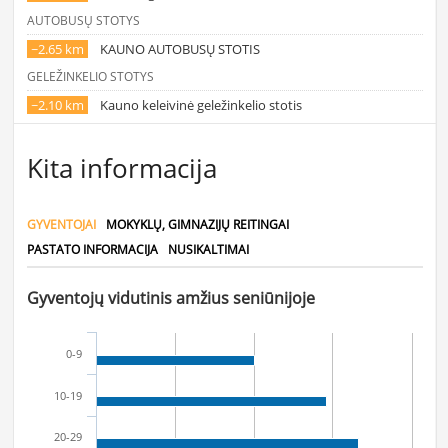
AUTOBUSŲ STOTYS
~2.65 km
KAUNO AUTOBUSŲ STOTIS
GELEŽINKELIO STOTYS
~2.10 km
Kauno keleivinė geležinkelio stotis
Kita informacija
GYVENTOJAI
MOKYKLŲ, GIMNAZIJŲ REITINGAI
PASTATO INFORMACIJA
NUSIKALTIMAI
Gyventojų vidutinis amžius seniūnijoje
0-9
10-19
20-29