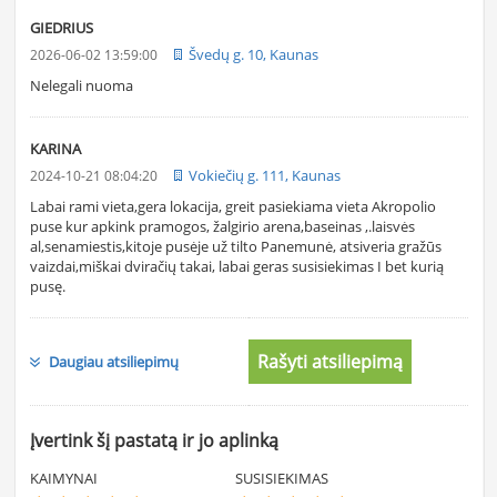
GIEDRIUS
Švedų g. 10, Kaunas
2026-06-02 13:59:00
Nelegali nuoma
KARINA
Vokiečių g. 111, Kaunas
2024-10-21 08:04:20
Labai rami vieta,gera lokacija, greit pasiekiama vieta Akropolio
puse kur apkink pramogos, žalgirio arena,baseinas ,.laisvės
al,senamiestis,kitoje pusėje už tilto Panemunė, atsiveria gražūs
vaizdai,miškai dviračių takai, labai geras susisiekimas I bet kurią
pusę.
Rašyti atsiliepimą
Daugiau atsiliepimų
Įvertink šį pastatą ir jo aplinką
KAIMYNAI
SUSISIEKIMAS