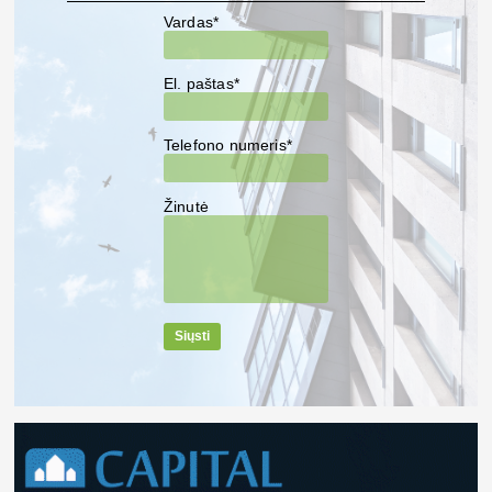
Vardas*
El. paštas*
Telefono numeris*
Žinutė
Siųsti