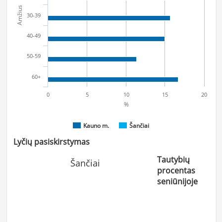
Amžius
30-39
40-49
50-59
60+
0
5
10
15
20
%
Kauno m.
Šančiai
Lyčių pasiskirstymas
Tautybių
Šančiai
procentas
seniūnijoje