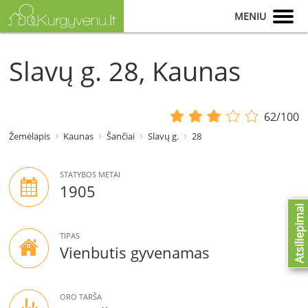
MENIU
Slavų g. 28, Kaunas
62/100
Žemėlapis
Kaunas
Šančiai
Slavų g.
28
STATYBOS METAI
1905
Atsiliepimai
TIPAS
Vienbutis gyvenamas
ORO TARŠA