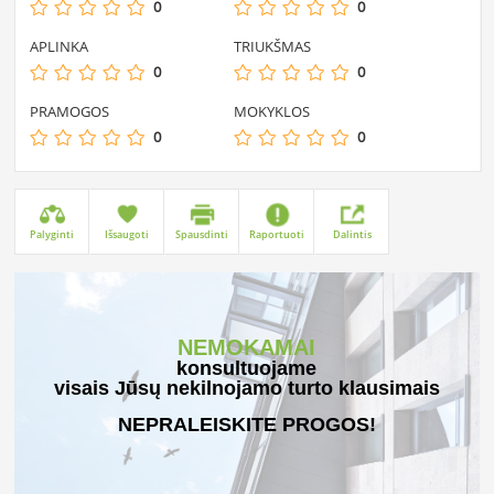
0
0
APLINKA
TRIUKŠMAS
0
0
PRAMOGOS
MOKYKLOS
0
0
Palyginti
Išsaugoti
Spausdinti
Raportuoti
Dalintis
NEMOKAMAI
konsultuojame
visais Jūsų nekilnojamo turto klausimais
NEPRALEISKITE PROGOS!