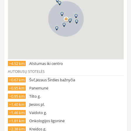
~4.52 km
Atstumas iki centro
AUTOBUSŲ STOTELĖS
~0.67 km
Švč.Jėzaus Širdies bažnyčia
~0.95 km
Panemunė
~0.95 km
Tilto g.
~1.40 km
Jiesios pl.
~1.46 km
Vaidoto g.
~1.81 km
Onkologijos ligoninė
~2.38 km
Kreidos g.