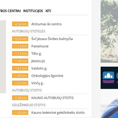
YBOS CENTRAI
INSTITUCIJOS
KITI
~4.34 km
Atstumas iki centro
AUTOBUSŲ STOTELĖS
~0.50 km
Švč.Jėzaus Širdies bažnyčia
~1.13 km
Panemunė
~1.13 km
Tilto g.
~1.49 km
Jiesios pl.
~1.61 km
Vaidoto g.
~1.99 km
Onkologijos ligoninė
~2.25 km
Vinčų g.
AUTOBUSŲ STOTYS
~2.48 km
KAUNO AUTOBUSŲ STOTIS
GELEŽINKELIO STOTYS
~1.93 km
Kauno keleivinė geležinkelio stotis