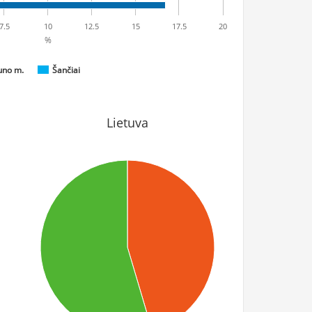
7.5
10
12.5
15
17.5
20
%
uno m.
Šančiai
Lietuva