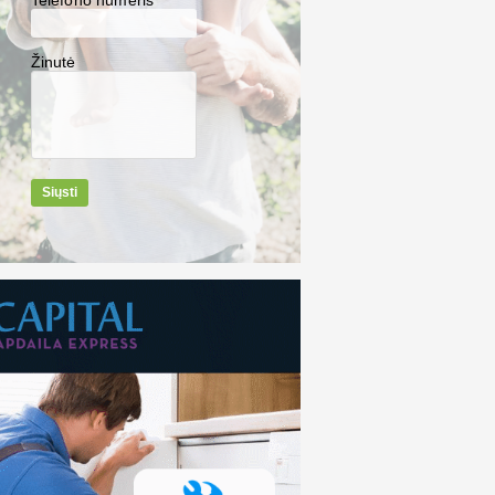
Telefono numeris*
Žinutė
Siųsti