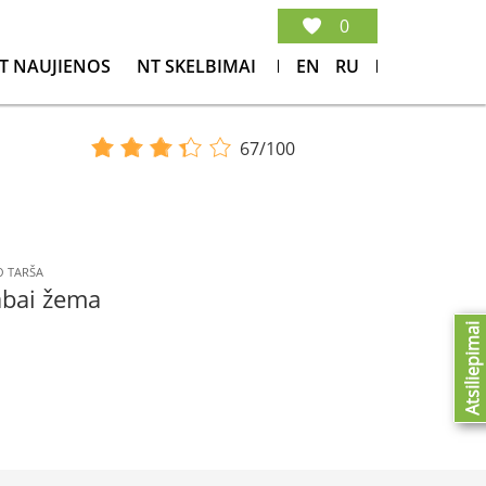
0
T NAUJIENOS
NT SKELBIMAI
EN
RU
67/100
 TARŠA
abai žema
Atsiliepimai