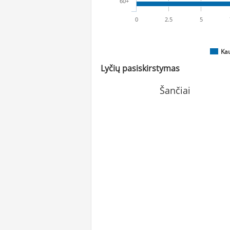
60+
0
2.5
5
Ka
Lyčių pasiskirstymas
Šančiai