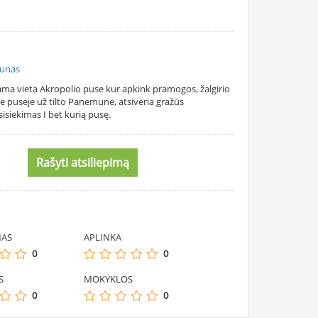
aunas
kiama vieta Akropolio puse kur apkink pramogos, žalgirio
oje pusėje už tilto Panemunė, atsiveria gražūs
sisiekimas I bet kurią pusę.
Rašyti atsiliepimą
MAS
APLINKA
0
0
S
MOKYKLOS
0
0