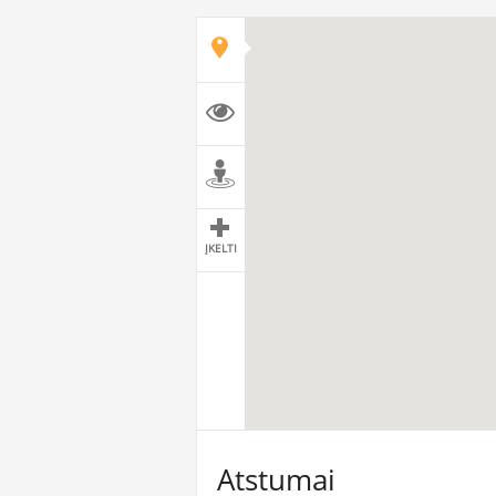
ĮKELTI
Atstumai