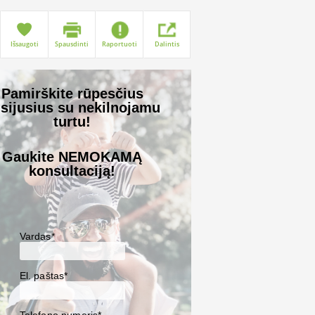
Išsaugoti
Spausdinti
Raportuoti
Dalintis
Pamirškite rūpesčius
sijusius su nekilnojamu
turtu!
Gaukite NEMOKAMĄ
konsultaciją!
Vardas*
El. paštas*