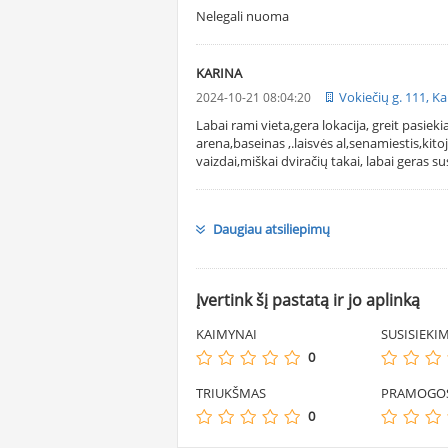
Nelegali nuoma
KARINA
Vokiečių g. 111, K
2024-10-21 08:04:20
Labai rami vieta,gera lokacija, greit pasie
arena,baseinas ,.laisvės al,senamiestis,kit
vaizdai,miškai dviračių takai, labai geras su
Daugiau atsiliepimų
Įvertink šį pastatą ir jo aplinką
KAIMYNAI
SUSISIEKI
0
TRIUKŠMAS
PRAMOGO
0