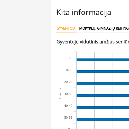
Kita informacija
GYVENTOJAI
MOKYKLŲ, GIMNAZIJŲ REITING
Gyventojų vidutinis amžius seniūn
0-9
10-19
20-29
Amžius
30-39
40-49
50-59