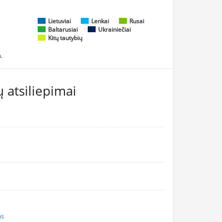
Lietuviai
Lenkai
Rusai
Baltarusiai
Ukrainiečiai
Kitų tautybių
.
 atsiliepimai
as